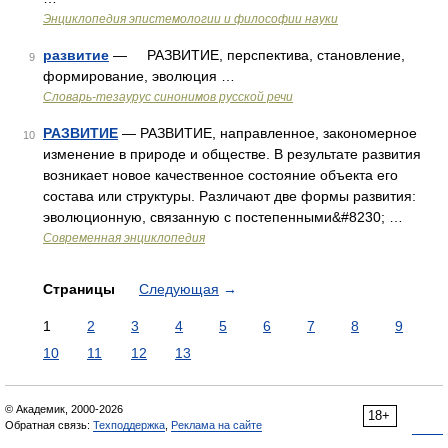
Энциклопедия эпистемологии и философии науки
развитие
— РАЗВИТИЕ, перспектива, становление,
9
формирование, эволюция …
Словарь-тезаурус синонимов русской речи
РАЗВИТИЕ
— РАЗВИТИЕ, направленное, закономерное
10
изменение в природе и обществе. В результате развития
возникает новое качественное состояние объекта его
состава или структуры. Различают две формы развития:
эволюционную, связанную с постепенными&#8230; …
Современная энциклопедия
Страницы
Следующая
→
1
2
3
4
5
6
7
8
9
10
11
12
13
© Академик, 2000-2026
18+
Обратная связь:
Техподдержка
,
Реклама на сайте