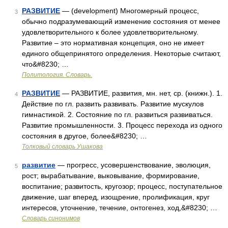
РАЗВИТИЕ
— (development) Многомерный процесс,
3
обычно подразумевающий изменение состояния от менее
удовлетворительного к более удовлетворительному.
Развитие – это нормативная концепция, оно не имеет
единого общепринятого определения. Некоторые считают,
что&#8230; …
Политология. Словарь.
РАЗВИТИЕ
— РАЗВИТИЕ, развития, мн. нет, ср. (книжн.). 1.
4
Действие по гл. развить развивать. Развитие мускулов
гимнастикой. 2. Состояние по гл. развиться развиваться.
Развитие промышленности. 3. Процесс перехода из одного
состояния в другое, более&#8230; …
Толковый словарь Ушакова
развитие
— прогресс, усовершенствование, эволюция,
5
рост; вырабатывание, выковывание, формирование,
воспитание; развитость, кругозор; процесс, поступательное
движение, шаг вперед, изощрение, пролификация, круг
интересов, уточнение, течение, онтогенез, ход,&#8230; …
Словарь синонимов