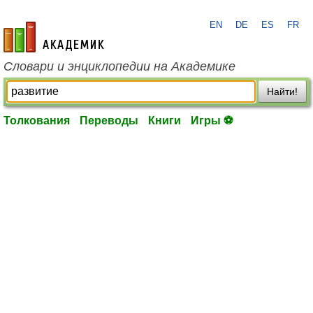
EN
DE
ES
FR
academic.ru
Словари и энциклопедии на Академике
Найти!
Толкования
Переводы
Книги
Игры ⚽