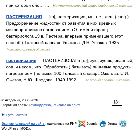
при которой оно… …
Научно-технический энциклопедический словарь
ПАСТЕРИЗАЦИЯ
— [тэ], пастеризации, мн. нет, жен. (спец.).
Предохранение жидкостей от развития в них вредных
микроорганизмов нагреванием. (От имени франц.
бактериолога 19 в. Пастера, впервые применившего этот
способ.) Толковый словарь Ушакова. Д.Н. Ушаков. 1935… …
Толковый словарь Ушакова
пастеризация
— ПАСТЕРИЗОВАТЬ [тэ], зую, зуешь; ованный;
сов. и несов., что. Обработать ( батывать) пищевые продукты
нагреванием (не выше 100 Толковый словарь Ожегова. С.И.
Ожегов, Н.Ю. Шведова. 1949 1992 …
Толковый словарь Ожегова
© Академик, 2000-2026
18+
Обратная связь:
Техподдержка
,
Реклама на сайте
👣 Путешествия
Экспорт словарей на сайты
, сделанные на PHP,
Joomla,
Drupal,
WordPress, MODx.