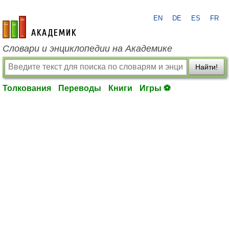
EN
DE
ES
FR
academic.ru
Словари и энциклопедии на Академике
Найти!
Толкования
Переводы
Книги
Игры ⚽