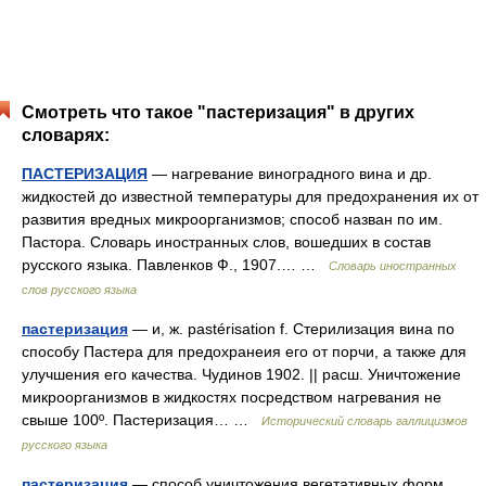
Смотреть что такое "пастеризация" в других
словарях:
ПАСТЕРИЗАЦИЯ
— нагревание виноградного вина и др.
жидкостей до известной температуры для предохранения их от
развития вредных микроорганизмов; способ назван по им.
Пастора. Словарь иностранных слов, вошедших в состав
русского языка. Павленков Ф., 1907.… …
Словарь иностранных
слов русского языка
пастеризация
— и, ж. pastérisation f. Стерилизация вина по
способу Пастера для предохранеия его от порчи, а также для
улучшения его качества. Чудинов 1902. || расш. Уничтожение
микроорганизмов в жидкостях посредством нагревания не
свыше 100º. Пастеризация… …
Исторический словарь галлицизмов
русского языка
пастеризация
— способ уничтожения вегетативных форм