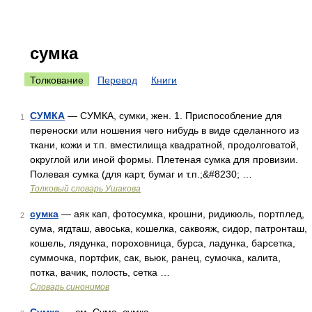
сумка
Толкование
Перевод
Книги
СУМКА
— СУМКА, сумки, жен. 1. Приспособление для
1
переноски или ношения чего нибудь в виде сделанного из
ткани, кожи и т.п. вместилища квадратной, продолговатой,
округлой или иной формы. Плетеная сумка для провизии.
Полевая сумка (для карт, бумаг и т.п.;&#8230; …
Толковый словарь Ушакова
сумка
— аяк кап, фотосумка, крошни, ридикюль, портплед,
2
сума, ягдташ, авоська, кошелка, саквояж, сидор, патронташ,
кошель, лядунка, пороховница, бурса, ладунка, барсетка,
суммочка, портфик, сак, вьюк, ранец, сумочка, калита,
потка, вачик, полость, сетка …
Словарь синонимов