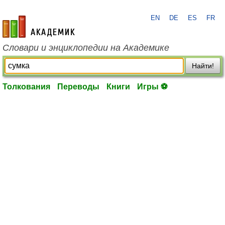
EN
DE
ES
FR
academic.ru
Словари и энциклопедии на Академике
Найти!
Толкования
Переводы
Книги
Игры ⚽