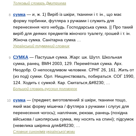
Толковый словарь Дмитриева
сумка
— и, ж. 1) Виріб із шкіри, тканини і т. ін., що має
8
форму торбинки, футляра з ручками і служить для
перенесення чого небудь. Господарська сумка. || Про такий
виріб для деяких предметів жіночого туалету, грошей і т. ін.
Жіноча сумка. Санітарна сумка …
Український тлумачний словник
СУМКА
— Пастушья сумка. Жарг. шк. Шутл. Школьная
9
сумка, ранец. ВМН 2003, 129. Перемётная сумка. Арх.
Неодобр. О непоседливом человеке. СРНГ 26, 161. Жить от
(из под) сумки. Орл. Нищенствовать, побираться. СОГ 1990,
124. Ходить с сумкой. Кар. Скитаться,&#8230; …
Большой словарь русских поговорок
сумка
— (предмет, виготовлений зі шкіри, тканини тощо,
10
який має форму мішечка / футляра з ручками і слугує для
перенесення чогось); наплічник, рюкзак, ранець (похідна
військова / школярська сумка, яку носять на спині); підсумок
(невелика шкіряна для&#8230; …
Словник синонімів української мови