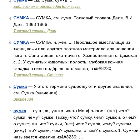
Сумка
— см. Сума, сумка …
3
Библейская энциклопедия Брокгауза
СУМКА
— СУМКА, см. сума. Толковый словарь Даля. В.И.
4
Даль. 1863 1866 …
Толковый словарь Даля
СУМКА
— СУМКА, и, жен. 1. Небольшое вместилище из
5
ткани, кожи или другого плотного материала для ношения
чего н. Санитарная, охотничья с. Хозяйственная с. Дамская
с. 2. У сумчатых животных: полость, глубокая кожная
складка в виде подбрюшного мешка, в к&#8230; …
Толковый словарь Ожегова
Сумка
— У этого термина существуют и другие значения,
6
см. Сумка (значения) …
Википедия
сумка
— сущ., ж., употр. часто Морфология: (нет) чего?
7
сумки, чему? сумке, (вижу) что? сумку, чем? сумкой, о чём?
о сумке; мн. что? сумки, (нет) чего? сумок, чему? сумкам,
(вижу) что? сумки, чем? сумками, о чём? о сумках 1. Сумкой
называется изделие из&#8230; …