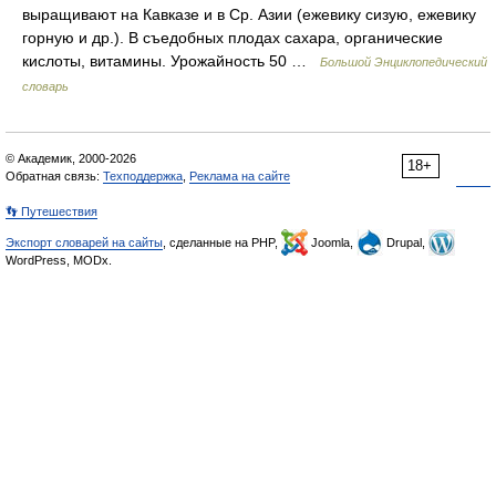
выращивают на Кавказе и в Ср. Азии (ежевику сизую, ежевику
горную и др.). В съедобных плодах сахара, органические
кислоты, витамины. Урожайность 50 …
Большой Энциклопедический
словарь
© Академик, 2000-2026
18+
Обратная связь:
Техподдержка
,
Реклама на сайте
👣 Путешествия
Экспорт словарей на сайты
, сделанные на PHP,
Joomla,
Drupal,
WordPress, MODx.