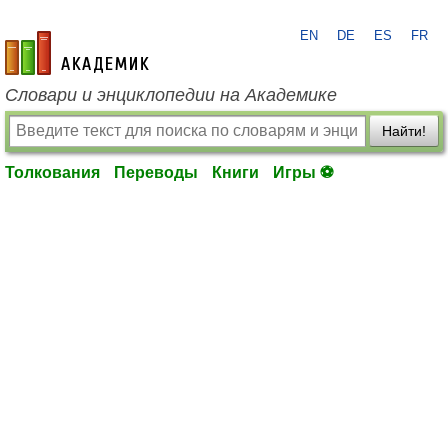
EN
DE
ES
FR
academic.ru
Словари и энциклопедии на Академике
Найти!
Толкования
Переводы
Книги
Игры ⚽