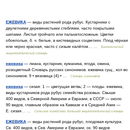
ЕЖЕВИКА
— виды растений рода рубус. Кустарники с
двулетними деревянистыми стеблями, часто покрытыми
шипами. Листья тройчато или пальчатосложные. Цветки
обоеполые, б. ч. белые, в кистевидных соцветиях. Плод чёрная
или черно красная, часто с сизым налётом… …
Биологический
энциклопедический словарь
ежевика
— лиана, кустарник, куманика, ягода, ожина,
розоцветный Словарь русских синонимов. ежевика сущ., кол во
синонимов: 9 • вязовица (4) • …
Словарь синонимов
ежевика
— сизая: 1 — цветущая ветвь; 2 — плоды. ежевика,
виды кустарников рода рубус семейства розовых. Свыше
400 видов, в Северной Америке и Евразии; в СССР — около
90 видов, главным образом на Кавказе и в Средней Азии —
Е. сизая… …
Сельское хозяйство. Большой энциклопедический словарь
ЕЖЕВИКА
— виды растений рода рубус, плодовая культура.
Св. 400 видов, в Сев. Америке и Евразии; ок. 90 видов