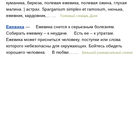
куманика, бирюза, полевая ежевика, полевая ожина, глухая
малина. | астрах. Sparganium simplex et ramosum, нюнька,
ежевник, кардовник,… …
Толковый словарь Даля
Ежевика
— Ежевика снится к серьезным болезням.
Собирать ежевику – к неудаче. Есть ее – к утратам.
Ежевика может присниться человеку, поступки или слова
которого небезопасны для окружающих. Бойтесь обидеть
хорошего человека. В любви… …
Большой универсальный сонник