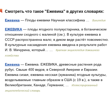
Смотреть что такое "Ежевика" в других словарях:
Ежевика
— Плоды ежевики Научная классифика …
Википедия
ЕЖЕВИКА
— плоды ягодного полукустарника, в ботаническом
отношении сходного с малиной (см.). В культуре ежевика в
СССР распространена мало; в диком виде растёт повсеместно.
В культурные насаждения ежевика введена в результате работ
И. В. Мичурина, который… …
Краткая энциклопедия домашнего
хозяйства
Ежевика
— Ежевика. ЕЖЕВИКА, древесные растения рода
рубус. Свыше 400 видов, в Северной Америке и Евразии.
Ежевика сизая, ежевика несская (куманика) ягодные культуры,
возделываемые главным образом в США (с 19 в.), а также в
Великобритании, Канаде, Германии; …
Иллюстрированный
энциклопедический словарь