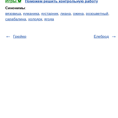
Игры ⚽
Поможем решить контрольную работу
Синонимы
:
вязовица
,
куманика
,
кустарник
,
лиана
,
ожина
,
розоцветный
,
сарабалина
,
холодок
,
ягода
Грюйер
Елеброд