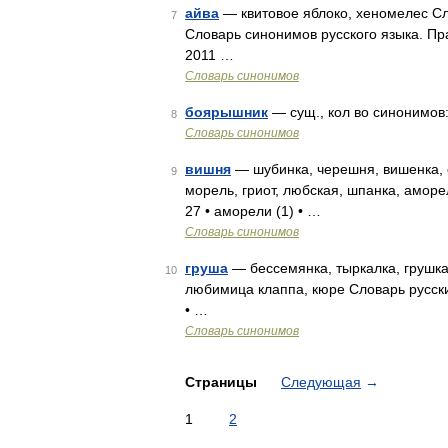
айва
— квитовое яблоко, хеномелес Сло
7
Словарь синонимов русского языка. Пра
2011 …
Словарь синонимов
боярышник
— сущ., кол во синонимов: 9
8
Словарь синонимов
вишня
— шубинка, черешня, вишенка, с
9
морель, гриот, любская, шпанка, аморе
27 • аморели (1) • …
Словарь синонимов
груша
— бессемянка, тыркалка, грушка,
10
любимица клаппа, кюре Словарь русских
• …
Словарь синонимов
Страницы
Следующая
→
1
2