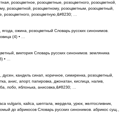
ная, розоцветное, розоцветные, розоцветного, розоцветной,
му, розоцветной, розоцветному, розоцветным, розоцветный,
е, розоцветного, розоцветную,&#8230; …
, ягода, ожина, розоцветный Словарь русских синонимов.
зовица (4) • …
ветный, виктория Словарь русских синонимов. земляника
8) • …
, дусен, кандиль синап, коричное, симиренка, розоцветный,
тка, анис, апорт, папировка, джонатан, кислица, налив,
ба, лобо, яблонька, анисовка,&#8230; …
са vulgaris, кайса, шептала, жердела, урюк, желтосливник,
комый до абрикосов Словарь русских синонимов. абрикос сущ.,