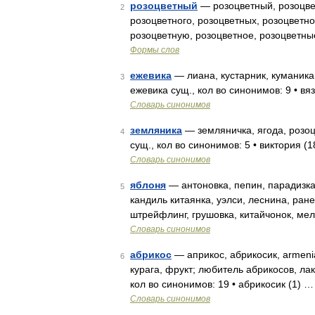
розоцветный
— розоцветный, розоцвет
2
розоцветного, розоцветных, розоцветно
розоцветную, розоцветное, розоцветны
Формы слов
ежевика
— лиана, кустарник, куманика
3
ежевика сущ., кол во синонимов: 9 • вя
Словарь синонимов
земляника
— земляничка, ягода, розоц
4
сущ., кол во синонимов: 5 • виктория (1
Словарь синонимов
яблоня
— антоновка, пепин, парадизка
5
кандиль китаянка, уэлси, леснина, ране
штрейфлинг, грушовка, китайчонок, мел
Словарь синонимов
абрикос
— априкос, абрикосик, аrmеnia
6
курага, фрукт; любитель абрикосов, ла
кол во синонимов: 19 • абрикосик (1) …
Словарь синонимов