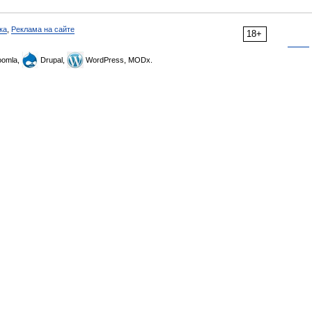
ка
,
Реклама на сайте
18+
omla,
Drupal,
WordPress, MODx.