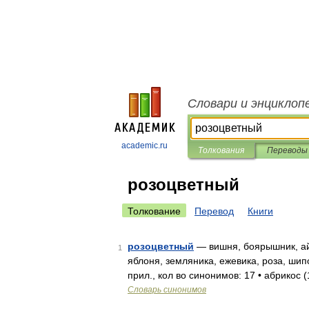
Словари и энциклоп
academic.ru
Толкования
Переводы
розоцветный
Толкование
Перевод
Книги
розоцветный
— вишня, боярышник, айв
1
яблоня, земляника, ежевика, роза, ши
прил., кол во синонимов: 17 • абрикос (
Словарь синонимов