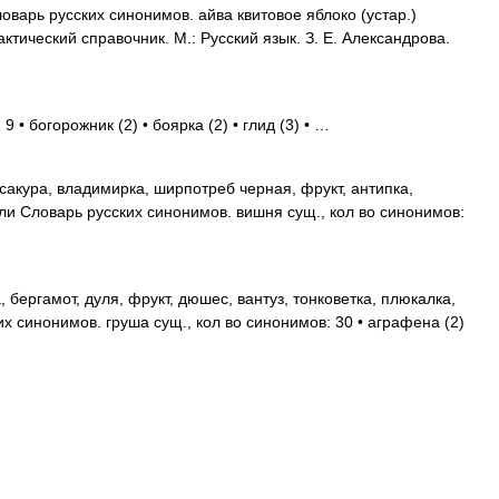
варь русских синонимов. айва квитовое яблоко (устар.)
ктический справочник. М.: Русский язык. З. Е. Александрова.
 • богорожник (2) • боярка (2) • глид (3) • …
акура, владимирка, ширпотреб черная, фрукт, антипка,
ли Словарь русских синонимов. вишня сущ., кол во синонимов:
 бергамот, дуля, фрукт, дюшес, вантуз, тонковетка, плюкалка,
 синонимов. груша сущ., кол во синонимов: 30 • аграфена (2)