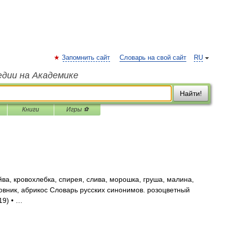
Запомнить сайт
Словарь на свой сайт
RU
едии на Академике
Найти!
Книги
Игры ⚽
а, кровохлебка, спирея, слива, морошка, груша, малина,
повник, абрикос Словарь русских синонимов. розоцветный
19) • …