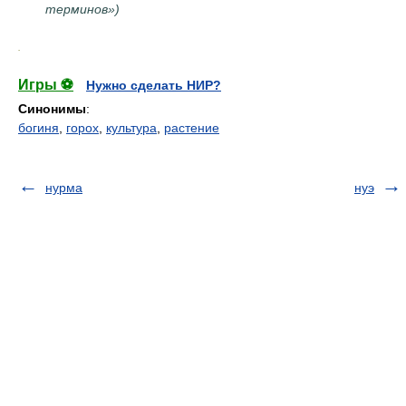
терминов»)
.
Игры ⚽
Нужно сделать НИР?
Синонимы
:
богиня
,
горох
,
культура
,
растение
нурма
нуэ