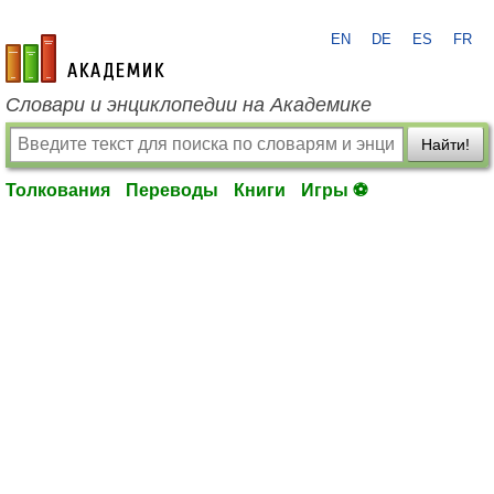
EN
DE
ES
FR
academic.ru
Словари и энциклопедии на Академике
Найти!
Толкования
Переводы
Книги
Игры ⚽