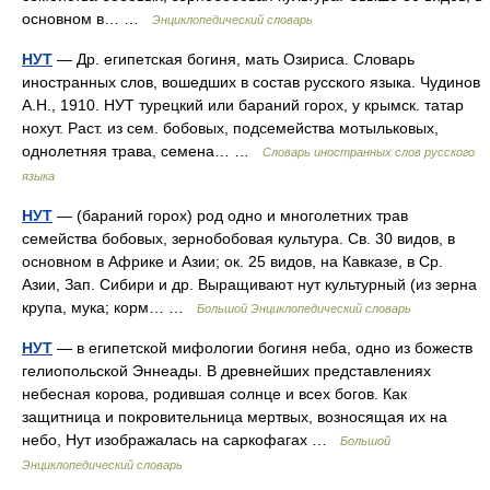
основном в… …
Энциклопедический словарь
НУТ
— Др. египетская богиня, мать Озириса. Словарь
иностранных слов, вошедших в состав русского языка. Чудинов
А.Н., 1910. НУТ турецкий или бараний горох, у крымск. татар
нохут. Раст. из сем. бобовых, подсемейства мотыльковых,
однолетняя трава, семена… …
Словарь иностранных слов русского
языка
НУТ
— (бараний горох) род одно и многолетних трав
семейства бобовых, зернобобовая культура. Св. 30 видов, в
основном в Африке и Азии; ок. 25 видов, на Кавказе, в Ср.
Азии, Зап. Сибири и др. Выращивают нут культурный (из зерна
крупа, мука; корм… …
Большой Энциклопедический словарь
НУТ
— в египетской мифологии богиня неба, одно из божеств
гелиопольской Эннеады. В древнейших представлениях
небесная корова, родившая солнце и всех богов. Как
защитница и покровительница мертвых, возносящая их на
небо, Нут изображалась на саркофагах …
Большой
Энциклопедический словарь