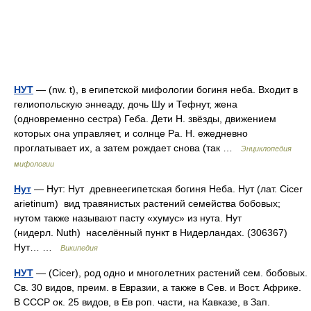
НУТ
— (nw. t), в египетской мифологии богиня неба. Входит в
гелиопольскую эннеаду, дочь Шу и Тефнут, жена
(одновременно сестра) Геба. Дети Н. звёзды, движением
которых она управляет, и солнце Ра. Н. ежедневно
проглатывает их, а затем рождает снова (так …
Энциклопедия
мифологии
Нут
— Нут: Нут древнеегипетская богиня Неба. Нут (лат. Cicer
arietinum) вид травянистых растений семейства бобовых;
нутом также называют пасту «хумус» из нута. Нут
(нидерл. Nuth) населённый пункт в Нидерландах. (306367)
Нут… …
Википедия
НУТ
— (Cicer), род одно и многолетних растений сем. бобовых.
Св. 30 видов, преим. в Евразии, а также в Сев. и Вост. Африке.
В СССР ок. 25 видов, в Ев роп. части, на Кавказе, в Зап.