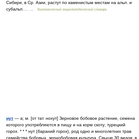
Сибири, в Ср. Азии, растут по каменистым местам на альп. и
субальп.… …
Биологический энциклопедический словарь
нут
— а; м. [от тат. нохут] Зерновое бобовое растение, семена
которого употребляются в пищу и на корм скоту; турецкий
горох. * * * нут (бараний горох), род одно и многолетних трав
семейства бобовых, зернобобовая культура. Свыше 30 видов, в