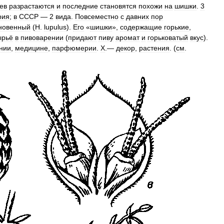
ев
разрастаются
и
последние
становятся
похожи
на
шишки
.
3
рия
;
в
СССР
—
2
вида
.
Повсеместно
с
давних
пор
новенный
(
Н
.
lupulus
).
Его
«
шишки
»,
содержащие
горькие
,
ырьё
в
пивоварении
(
придают
пиву
аромат
и
горьковатый
вкус
).
нии
,
медицине
,
парфюмерии
.
X
.—
декор
,
растения
. (
см
.