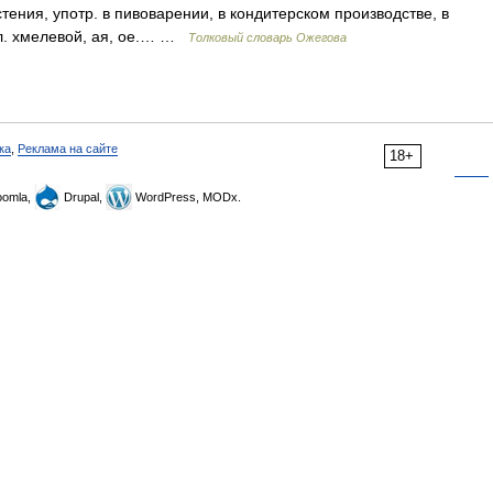
тения, употр. в пивоварении, в кондитерском производстве, в
л. хмелевой, ая, ое.… …
Толковый словарь Ожегова
ка
,
Реклама на сайте
18+
omla,
Drupal,
WordPress, MODx.