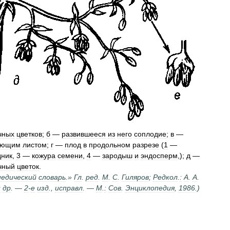
чных
цветков
;
б
—
развившееся
из
него
соплодие
;
в
—
оющим
листом
;
г
—
плод
в
продольном
разрезе
(
1
—
дник
,
3
—
кожура
семени
,
4
—
зародыш
и
эндосперм
,);
д
—
чный
цветок
.
педический
словарь
.»
Гл
.
ред
.
М
.
С
.
Гиляров
;
Редкол
.
:
А
.
А
.
и
др
. —
2
-
е
изд
.,
исправл
. —
М
.
:
Сов
.
Энциклопедия
,
1986
.)