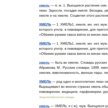
хмель
— я; м. 1. Вьющееся растение сем.
лиан. Заросли, посадки хмеля. Беседка, ув
хмеле и на хмелю. Соцветия этого раст
ХМЕЛЬ
— 1. ХМЕЛЬ1, хмеля, мн. нет, муж
которого употр. в пивоварении, для пригот
«Обеими руками сваха взяла из миски х
ХМЕЛЬ
— 1. ХМЕЛЬ1, хмеля, мн. нет, муж
которого употр. в пивоварении, для пригот
«Обеими руками сваха взяла из миски х
хмель
— быть во хмелю. Словарь русских 
Абрамова, М.: Русские словари, 1999. хме
хмелек, взволнованность, винные пары, 
ХМЕЛЬ
— род одно и многолетних лиан сем
Выращивают во многих странах хмель обы
пивоварении, медицине, парфюмерии; уро
Энциклопедический словарь
хмель
— ХМЕЛЬ, я ( ю), муж. Вьющееся ра