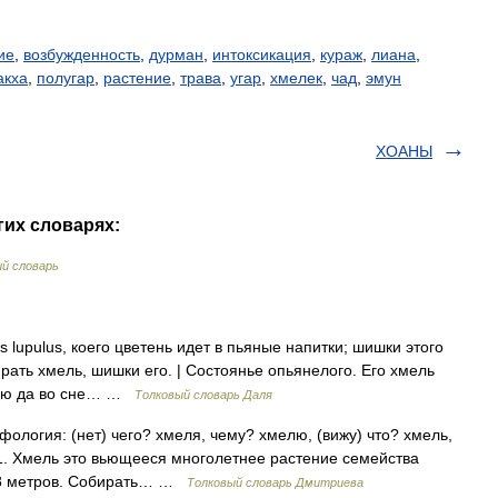
ие
,
возбужденность
,
дурман
,
интоксикация
,
кураж
,
лиана
,
акха
,
полугар
,
растение
,
трава
,
угар
,
хмелек
,
чад
,
эмун
ХОАНЫ
гих словарях:
й словарь
lupulus, коего цветень идет в пьяные напитки; шишки этого
ирать хмель, шишки его. | Состоянье опьянелого. Его хмель
мелю да во сне… …
Толковый словарь Даля
фология: (нет) чего? хмеля, чему? хмелю, (вижу) что? хмель,
1. Хмель это вьющееся многолетнее растение семейства
5–8 метров. Собирать… …
Толковый словарь Дмитриева