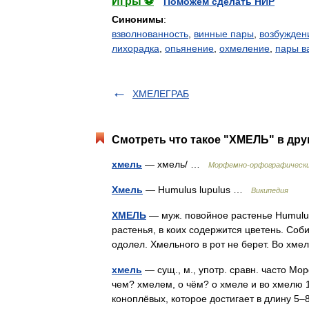
Игры ⚽
Поможем сделать НИР
Синонимы
:
взволнованность
,
винные пары
,
возбужден
лихорадка
,
опьянение
,
охмеление
,
пары в
ХМЕЛЕГРАБ
Смотреть что такое "ХМЕЛЬ" в дру
хмель
— хмель/ …
Морфемно-орфографически
Хмель
— Humulus lupulus …
Википедия
ХМЕЛЬ
— муж. повойное растенье Humulus 
растенья, в коих содержится цветень. Соб
одолел. Хмельного в рот не берет. Во х
хмель
— сущ., м., употр. сравн. часто Мор
чем? хмелем, о чём? о хмеле и во хмелю 
коноплёвых, которое достигает в длину 