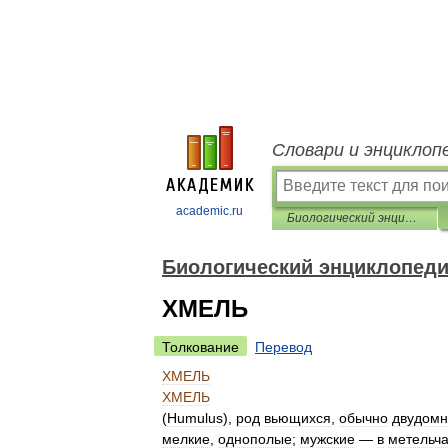
Словари и энциклоп
academic.ru
Биологический энциклопедический словарь
Биологический энциклопеди
ХМЕЛЬ
Толкование
Перевод
ХМЕЛЬ
ХМЕЛЬ
(
Humulus
),
род
вьющихся
,
обычно
двудом
мелкие
,
однополые
;
мужские
—
в
метельч