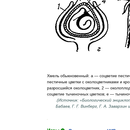
Хмель
обыкновенный:
а
—
соцветие
пести
пестичные
цветки
с
околоцветниками
и
кр
разросшийся
околоцветник
,
2
—
околопло
соцветие
тычиночных
цветков
;
е
—
тычино
.
(
Источник:
«
Биологический
энцикло
Бабаев
,
Г
.
Г
.
Винберг
,
Г
.
А
.
Заварзин
.