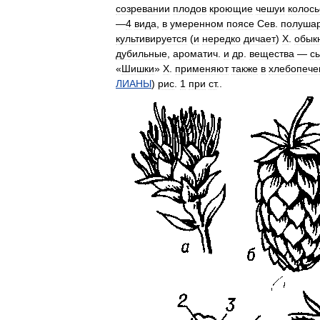
созревании
плодов
кроющие
чешуи
колось
—
4
вида
,
в
умеренном
поясе
Сев
.
полуша
культивируется
(
и
нередко
дичает
)
X
.
обык
дубильные
,
ароматич
.
и
др
.
вещества
—
с
«
Шишки
»
X
.
применяют
также
в
хлебопече
ЛИАНЫ
)
рис
.
1
при
ст
..