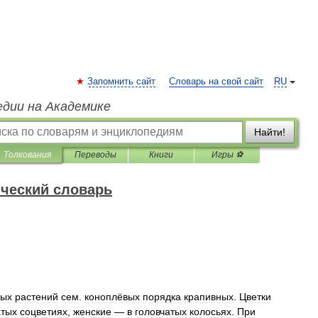
Запомнить сайт
Словарь на свой сайт
RU
едии на Академике
Найти!
Толкования
Переводы
Книги
Игры ⚽
ческий словарь
ных
растений
сем
.
коноплёвых
порядка
крапивных
.
Цветки
атых
соцветиях
,
женские
—
в
головчатых
колосьях
.
При