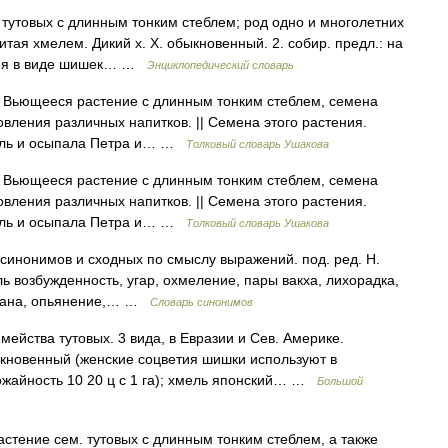
 тутовых с длинным тонким стеблем; род одно и многолетних
итая хмелем. Дикий х. Х. обыкновенный. 2. собир. предл.: на
ения в виде шишек… …
Энциклопедический словарь
. Вьющееся растение с длинным тонким стеблем, семена
овления различных напитков. || Семена этого растения.
мель и осыпала Петра и… …
Толковый словарь Ушакова
. Вьющееся растение с длинным тонким стеблем, семена
овления различных напитков. || Семена этого растения.
мель и осыпала Петра и… …
Толковый словарь Ушакова
синонимов и сходных по смыслу выражений. под. ред. Н.
ль возбужденность, угар, охмеление, пары вакха, лихорадка,
лиана, опьянение,… …
Словарь синонимов
ейства тутовых. 3 вида, в Евразии и Сев. Америке.
кновенный (женские соцветия шишки используют в
жайность 10 20 ц с 1 га); хмель японский… …
Большой
стение сем. тутовых с длинным тонким стеблем, а также