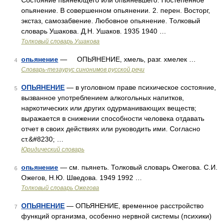
Состояние пьянеющего или опьяневшего. Постепенное
опьянение. В совершенном опьянении. 2. перен. Восторг,
экстаз, самозабвение. Любовное опьянение. Толковый
словарь Ушакова. Д.Н. Ушаков. 1935 1940 …
Толковый словарь Ушакова
опьянение
— ОПЬЯНЕНИЕ, хмель, разг. хмелек …
4
Словарь-тезаурус синонимов русской речи
ОПЬЯНЕНИЕ
— в уголовном праве психическое состояние,
5
вызванное употреблением алкогольных напитков,
наркотических или других одурманивающих веществ;
выражается в снижении способности человека отдавать
отчет в своих действиях или руководить ими. Согласно
ст.&#8230; …
Юридический словарь
опьянение
— см. пьянеть. Толковый словарь Ожегова. С.И.
6
Ожегов, Н.Ю. Шведова. 1949 1992 …
Толковый словарь Ожегова
ОПЬЯНЕНИЕ
— ОПЬЯНЕНИЕ, временное расстройство
7
функций организма, особенно нервной системы (психики)