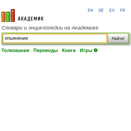
EN
DE
ES
FR
academic.ru
Словари и энциклопедии на Академике
Найти!
Толкования
Переводы
Книги
Игры ⚽