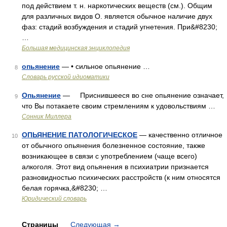
под действием т. н. наркотических веществ (см.). Общим
для различных видов О. является обычное наличие двух
фаз: стадий возбуждения и стадий угнетения. При&#8230;
…
Большая медицинская энциклопедия
опьянение
— • сильное опьянение …
8
Словарь русской идиоматики
Опьянение
— Приснившееся во сне опьянение означает,
9
что Вы потакаете своим стремлениям к удовольствиям …
Сонник Миллера
ОПЬЯНЕНИЕ ПАТОЛОГИЧЕСКОЕ
— качественно отличное
10
от обычного опьянения болезненное состояние, также
возникающее в связи с употреблением (чаще всего)
алкоголя. Этот вид опьянения в психиатрии признается
разновидностью психических расстройств (к ним относятся
белая горячка,&#8230; …
Юридический словарь
Страницы
Следующая
→