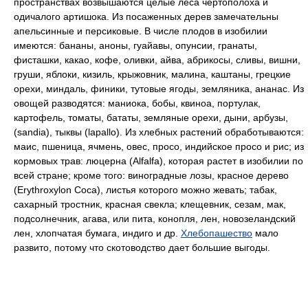
пространствах возвышаются целые леса чертополоха и
одичалого артишока. Из посаженных дерев замечательны
апельсинные и персиковые. В числе плодов в изобилии
имеются: бананы, аноны, гуайавы, опунсии, гранаты,
фисташки, какао, кофе, оливки, айва, абрикосы, сливы, вишни,
груши, яблоки, кизиль, крыжовник, малина, каштаны, грецкие
орехи, миндаль, финики, тутовые ягоды, земляника, ананас. Из
овощей разводятся: маниока, бобы, квиноа, портулак,
картофель, томаты, бататы, земляные орехи, дыни, арбузы,
(sandia), тыквы (lapallo). Из хлебных растений обработываются:
маис, пшеница, ячмень, овес, просо, индийское просо и рис; из
кормовых трав: люцерна (Alfalfa), которая растет в изобилии по
всей стране; кроме того: виноградные лозы, красное дерево
(Erythroxylon Coca), листья которого можно жевать; табак,
сахарный тростник, красная свекла; клещевник, сезам, мак,
подсолнечник, агава, или пита, конопля, лен, новозеландский
лен, хлопчатая бумага, индиго и др.
Хлебопашество
мало
развито, потому что скотоводство дает большие выгоды.