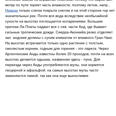
ветер по пути теряет часть влажности; поэтому летом, напр.,
Невада
только слегка покрыта снегом и на этой стороне гор нет
значительных рек. Почти вся вода вследствие необычайной
сухости на высотах поглощается испарениями. Большие
притоки Ла-Платы падают все с сев. части Анд, где бывают
сильные тропические дожди. Сиерра-Аконкийа резко отделяет
зап. андские долины с сухим климатом от влажного Гран-Чако.
На высотах встречается только одно растение с толстым,
смолистым корнем, годным для горения - это ларета. Через
Аргентинские Анды известны более 20 проходов; почти на всех
высотах делается одышка, названная здесь - пуна. Для
переезда через Анды употребляются мулы, они кормятся
люцерной и афальфой; на самых высотах мулы часто
заменяются ламой, так как она еще выносливее.