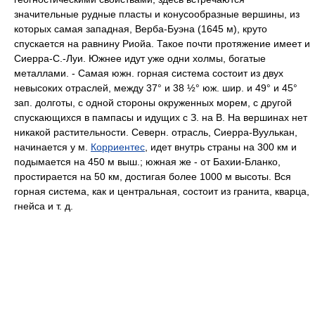
значительные рудные пласты и конусообразные вершины, из
которых самая западная, Верба-Буэна (1645 м), круто
спускается на равнину Риойа. Такое почти протяжение имеет и
Сиерра-С.-Луи. Южнее идут уже одни холмы, богатые
металлами. - Самая южн. горная система состоит из двух
невысоких отраслей, между 37° и 38 ½° юж. шир. и 49° и 45°
зап. долготы, с одной стороны окруженных морем, с другой
спускающихся в пампасы и идущих с З. на В. На вершинах нет
никакой растительности. Северн. отрасль, Сиерра-Вуулькан,
начинается у м.
Корриентес
, идет внутрь страны на 300 км и
подымается на 450 м выш.; южная же - от Бахии-Бланко,
простирается на 50 км, достигая более 1000 м высоты. Вся
горная система, как и центральная, состоит из гранита, кварца,
гнейса и т. д.