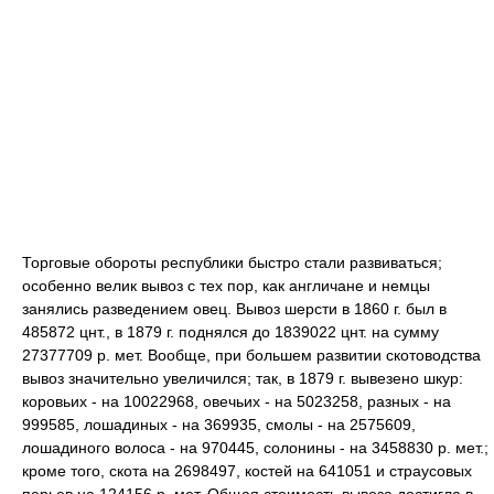
Торговые обороты республики быстро стали развиваться;
особенно велик вывоз с тех пор, как англичане и немцы
занялись разведением овец. Вывоз шерсти в 1860 г. был в
485872 цнт., в 1879 г. поднялся до 1839022 цнт. на сумму
27377709 р. мет. Вообще, при большем развитии скотоводства
вывоз значительно увеличился; так, в 1879 г. вывезено шкур:
коровьих - на 10022968, овечьих - на 5023258, разных - на
999585, лошадиных - на 369935, смолы - на 2575609,
лошадиного волоса - на 970445, солонины - на 3458830 р. мет.;
кроме того, скота на 2698497, костей на 641051 и страусовых