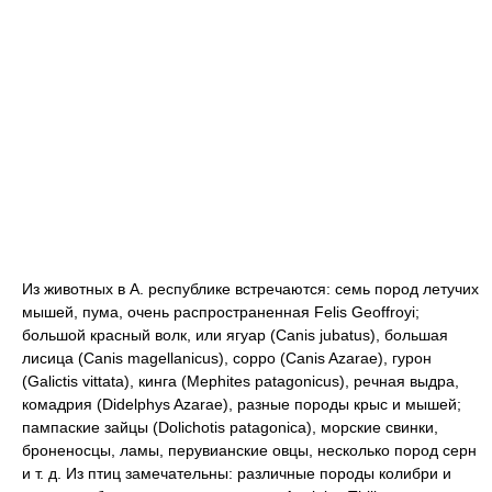
Из животных в А. республике встречаются: семь пород летучих
мышей, пума, очень распространенная Felis Geoffroyi;
большой красный волк, или ягуар (Canis jubatus), большая
лисица (Canis magellanicus), coppo (Canis Azarae), гурон
(Galictis vittata), кинга (Mephites patagonicus), речная выдра,
комадрия (Didelphys Azarae), разные породы крыс и мышей;
пампаские зайцы (Dolichotis patagonica), морские свинки,
броненосцы, ламы, перувианские овцы, несколько пород серн
и т. д. Из птиц замечательны: различные породы колибри и