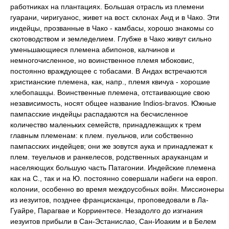
работниках на плантациях. Большая отрасль из племени
гуарани,
чиригуанос
, живет на вост. склонах Анд и в Чако. Эти
индейцы, прозванные в Чако -
камбасы
, хорошо знакомы со
скотоводством и земледелием. Глубже в Чако живут сильно
уменьшающиеся племена
абипонов
,
калчинов
и
немногочисленное, но воинственное племя
мбоковис
,
постоянно враждующее с тобасами. В Андах встречаются
христианские племена, как, напр., племя
квичуа
- хорошие
хлебопашцы. Воинственные племена, отстаивающие свою
независимость, носят общее название Indios-bravos. Южные
пампасские индейцы распадаются на бесчисленное
количество маленьких семейств, принадлежащих к трем
главным племенам: к плем.
пуельчов
, или собственно
пампасских индейцев; они же зовутся
аука
и принадлежат к
плем.
теуельчов
и
ранкелесов
,
родственных арауканцам и
населяющих большую часть Патагонии. Индейские племена
как на С., так и на Ю. постоянно совершали набеги на европ.
колонии, особенно во время междоусобных войн. Миссионеры
из иезуитов, позднее францисканцы, проповедовали в Ла-
Гуайре, Парагвае и Корриентесе. Незадолго до изгнания
иезуитов прибыли в Сан-Эстанислао, Сан-Иоаким и в Белем