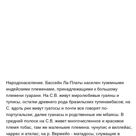
Народонаселение. Бассейн Ла-Платы населен туземными
индейскими племенами, принадлежащими к большому
племени гуарани. На С.В. живут миролюбивые
гуаяны
и
туписы
, остатки древнего рода бразильских
тупинамбасов
; на
С. вдоль рек живут
гуатосы
и почти все говорят по-
португальски; далее
гуанасы
и родственные им
мбаясы.
В
средней полосе на С.В. живет многочисленное и красивое
племя
тобас
, там же маленькие племена:
чунупис
и
виллейас
,
чаррес
и
ателас
; на р. Вермейо -
матадосы
, служащие в