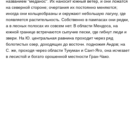
названием "меданос". Их наносит южный ветер, и они ложатся
на северной стороне; очертания их постоянно меняются;
иногда они кольцеобразны и окружают небольшую лагуну, где
появляется растительность. Собственно в пампасах они редки,
а в лесных полосах их совсем нет. В области Мендоса, на
южной границе встречаются сыпучие пески, где гибнут люди и
звери. На Ю. центральная равнина проходит через ряд
болотистых озер, доходящих до восточн. подножия Андов; на
С. же, проходя через области Тукуман и Сант-Яго, она исчезает
в лесистой и богато орошенной местности Гран-Чако.