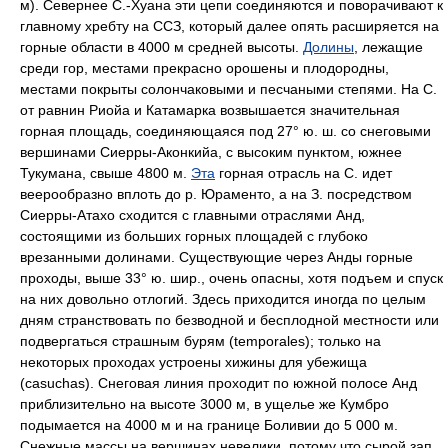
м). Севернее С.-Хуана эти цепи соединяются и поворачивают к
главному хребту на ССЗ, который далее опять расширяется на
горные области в 4000 м средней высоты.
Долины
, лежащие
среди гор, местами прекрасно орошены и плодородны,
местами покрыты солончаковыми и песчаными степями. На С.
от равнин Риойа и Катамарка возвышается значительная
горная площадь, соединяющаяся под 27° ю. ш. со снеговыми
вершинами Сиерры-Аконкийа, с высоким пунктом, южнее
Тукумана, свыше 4800 м.
Эта
горная отрасль на С. идет
веерообразно вплоть до р. Юраменто, а на З. посредством
Сиерры-Атахо сходится с главными отраслями Анд,
состоящими из больших горных площадей с глубоко
врезанными долинами. Существующие через Анды горные
проходы, выше 33° ю. шир., очень опасны, хотя подъем и спуск
на них довольно отлогий. Здесь приходится иногда по целым
дням странствовать по безводной и бесплодной местности или
подвергаться страшным бурям (temporales); только на
некоторых проходах устроены хижины для убежища
(casuchas). Снеговая линия проходит по южной полосе Анд
приблизительно на высоте 3000 м, в ущелье же Кумбро
подымается на 4000 м и на границе Боливии до 5 000 м.
Снежные массы на вершинах невелики, потому что сырой зап.