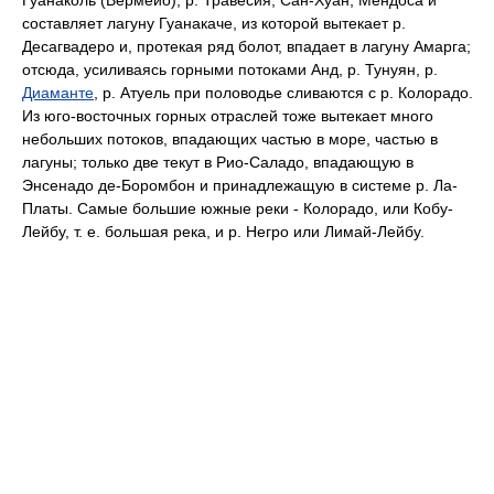
Гуанаколь (Вермейо), р. Травесия, Сан-Хуан, Мендоса и
составляет лагуну Гуанакаче, из которой вытекает р.
Десагвадеро и, протекая ряд болот, впадает в лагуну Амарга;
отсюда, усиливаясь горными потоками Анд, р. Тунуян, р.
Диаманте
, р. Атуель при половодье сливаются с р. Колорадо.
Из юго-восточных горных отраслей тоже вытекает много
небольших потоков, впадающих частью в море, частью в
лагуны; только две текут в Pиo-Саладо, впадающую в
Энсенадо де-Боромбон и принадлежащую в системе р. Ла-
Платы. Самые большие южные реки - Колорадо, или Кобу-
Лейбу, т. е. большая река, и р. Негро или Лимай-Лейбу.