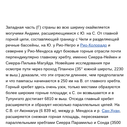
Западная часть (Г) страны во всю ширину окаймляется
могучими Андами, расширяющимися с Ю. на С. От главной
горной цепи, составляющей границу с Чили и разделяющей
речные бассейны, на Ю. у Рио-Негро и
Рио-Колорадо
и
севернее у Рио-Мендоса идут боковые горные отрасли почти
перпендикулярно главному хребту, именно Сиерра-Нейкен и
Сиерра-Пильма-Магуйда. Новейшие исследования при
осмотре пути через проход Планчон (35° южной широты, 2230
м выш.) доказали, что эти отрасли длиннее, чем предполагали
и что пампасы начинаются в 250 км на В. от главного хребта.
Горный хребет здесь очень узок, только местами образуются
более широкие горные площади; к С. он возвышается и в
Тупунгато достигает 6810 м выш. Отсюда главный хребет
расширяется и образует несколько параллельных цепей. На
С.В. от Аконкагуа (6 839 м), между р. Мендоса и р.
Сан-Хуан
,
расширяется снежная горная площадь, пересекаемая
параллельными хребтами Сиерра Парамильо и Сонда (3500