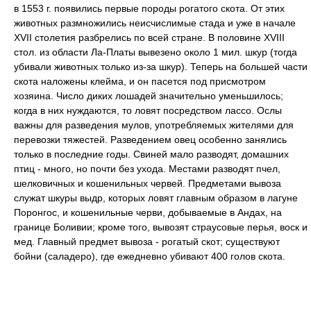
в 1553 г. появились первые породы рогатого скота. От этих
животных размножились неисчислимые стада и уже в начале
XVII столетия разбрелись по всей стране. В половине XVIII
стол. из области Ла-Платы вывезено около 1 мил. шкур (тогда
убивали животных только из-за шкур). Теперь на большей части
скота наложены клейма, и он пасется под присмотром
хозяина. Число диких лошадей значительно уменьшилось;
когда в них нуждаются, то ловят посредством лассо. Ослы
важны для разведения мулов, употребляемых жителями для
перевозки тяжестей. Разведением овец особенно занялись
только в последние годы. Свиней мало разводят, домашних
птиц - много, но почти без ухода. Местами разводят пчел,
шелковичных и кошенильных червей. Предметами вывоза
служат шкуры выдр, которых ловят главным образом в лагуне
Поронгос, и кошенильные черви, добываемые в Андах, на
границе Боливии; кроме того, вывозят страусовые перья, воск и
мед. Главный предмет вывоза - рогатый скот; существуют
бойни (саладеро), где ежедневно убивают 400 голов скота.