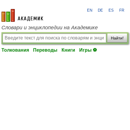
EN
DE
ES
FR
academic.ru
Словари и энциклопедии на Академике
Найти!
Толкования
Переводы
Книги
Игры ⚽