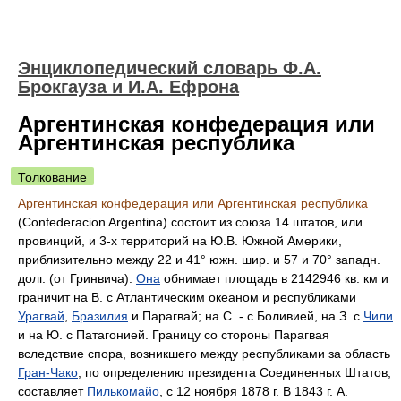
Энциклопедический словарь Ф.А.
Брокгауза и И.А. Ефрона
Аргентинская конфедерация или
Аргентинская республика
Толкование
Аргентинская конфедерация или Аргентинская республика
(Confederacion Argentina) состоит из союза 14 штатов, или
провинций, и 3-х территорий на Ю.В. Южной Америки,
приблизительно между 22 и 41° южн. шир. и 57 и 70° западн.
долг. (от Гринвича).
Она
обнимает площадь в 2142946 кв. км и
граничит на В. с Атлантическим океаном и республиками
Урагвай
,
Бразилия
и Парагвай; на С. - с Боливией, на З. с
Чили
и на Ю. с Патагонией. Границу со стороны Парагвая
вследствие спора, возникшего между республиками за область
Гран-Чако
, по определению президента Соединенных Штатов,
составляет
Пилькомайо
, с 12 ноября 1878 г. В 1843 г. А.