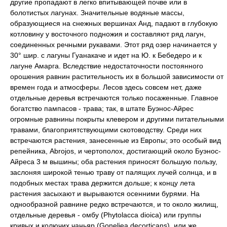
другие пропадают в легко впитывающей почве или в
болотистых лагунах. Значительные водяные массы,
образующиеся на снежных вершинах Анд, падают в глубокую
котловину у восточного подножия и составляют ряд лагун,
соединенных речными рукавами. Этот ряд озер начинается у
30° шир. с лагуны Гуанакаче и идет на Ю. к Бебедеро и к
лагуне Амарга. Вследствие недостаточности постоянного
орошения равнин растительность их в большой зависимости от
времен года и атмосферы. Лесов здесь совсем нет, даже
отдельные деревья встречаются только посаженные. Главное
богатство пампасов - трава; так, в штате Буэнос-Айрес
огромные равнины покрыты клевером и другими питательными
травами, благоприятствующими скотоводству. Среди них
встречаются растения, занесенные из Европы; это особый вид
репейника, Abrojos, и чертополох, достигающий около Буэнос-
Айреса 3 м вышины; оба растения приносят большую пользу,
заслоняя широкой тенью траву от палящих лучей солнца, и в
подобных местах трава держится дольше; к концу лета
растения засыхают и вырываются осенними бурями. На
однообразной равнине редко встречаются, и то около жилищ,
отдельные деревья - омбу (Phytolacca dioica) или группы
кривых и колючих чаньяр (Goneliea decorticans), или же