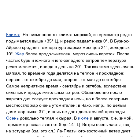
Климат
. На низменностях климат морской, и термометр редко
подымается выше +35° Ц. и редко падает ниже 0°. В Буэнос-
Айресе средняя температура жарких месяцев 24°, холодных -
10°.
Жар
более продолжителен, мороз очень короток. После
частых бурь и южного и юго-западного ветров температура
резко меняется, иногда в день на 20°. Так как зима здесь очень
мягкая, то времена года делятся на теплое и прохладное;
первое - от октября до мая, второе - от мая до сентября.
Самое неприятное время - сентябрь и октябрь, вследствие
сильных и продолжительных ветров. Обыкновенно после
жаркого дня следует прохладная ночь, но в более северных
местностях жар очень утомителен; в Чако, напр., по целым
дням жар выше 37°, и ночь не дает достаточной прохлады.
Осень
довольно теплая и сырая. В
июле
и августе, т. е. зимой,
термометр показывает от 9 до 14° Ц. Ветры очень часты; так,
на эстуарии (см. это сл.) Ла-Платы юго-восточный ветер дует