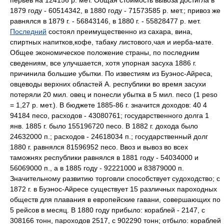
перьев на 124156 р. мет. Общая стоимость вывоза достигла в
1879 году - 60514342, в 1880 году - 71573585 р. мет.; привоз же
равнялся в 1879 г. - 56843146, в 1880 г. - 55828477 р. мет.
Последний
состоял преимущественно из сахара, вина,
спиртных напитков,кофе, табаку листового,чая и иерба-мате.
Общее экономическое положение страны, по последним
сведениям, все улучшается, хотя упорная засуха 1886 г.
причинила большие убытки. По известиям из Буэнос-Айреса,
овцеводы верхних областей А. республики во время засухи
потеряли 20 мил. овец и понесли убытка в 5 мил. песо (1 peso
= 1,27 р. мет.). В бюджете 1885-86 г. значится доходов: 40 4
94184 песо, расходов - 43080761; государственного долга 1
янв. 1885 г. было 155196720 песо. В 1882 г. дохода было
24632000 п.; расходов - 24618034 п.; государственный долг
1880 г. равнялся 81596952 песо. Ввоз и вывоз во всех
таможнях республики равнялся в 1881 году - 54034000 и
56069000 п., а в 1885 году - 92221000 и 83879000 п.
Значительному развитию торговли способствует судоходство; с
1872 г. в Буэнос-Айресе существует 15 различных пароходных
обществ для плавания в европейские гавани, совершающих по
5 рейсов в месяц. В 1880 году прибыло: кораблей - 2147, с
308166 тонн, пароходов 2517, с 902290 тонн; отбыло: кораблей