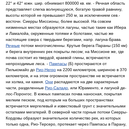
22° и 42° южн. шир. обнимают 800000 кв. км. - Речная область
представляет слегка волнующуюся, богатую травой равнину,
высоты которой не превышают 250
м, за исключением сев.-
восточн. Сиерры Миссионы, более высокой. На совсем
низменных местах образуются лагуны, частью такие как Ибера
и Ламалойа, окруженные топями и болотами, частью же
настоящие озера с твердыми берегами, напр. лагуна-Брава.
Речные
потоки многочисленны. Крутые берега Параны (150 км)
и берега внутренних рек покрыты лесом; на Миссионе же, где
почва состоит из твердой, краевой глины, встречаются
непроходимые леса. -
Пампасы
(Б) простираются от
Пилькомайо до
Рио-Негро
на 2200 километров, шириною в 370
километров, и на этом огромном пространстве не встречается
ни холма, ни камня.
Они
распадаются на две характерные
части, разделенные
Рио-Саладо
, или Юраменто, и лагуной де-
лос-Поронгос. В южных пампасах почва наносная, покрытая
мелким песком, под которым на больших пространствах
встречается мергелевый и известковый грунт с значительными
остатками мегатерий. В северной части горные потоки Сиерры-
Кордовы образуют значительное количество рек, из которых
только одна, Рио-Терсеро, протекает через Пампасы в Парану,