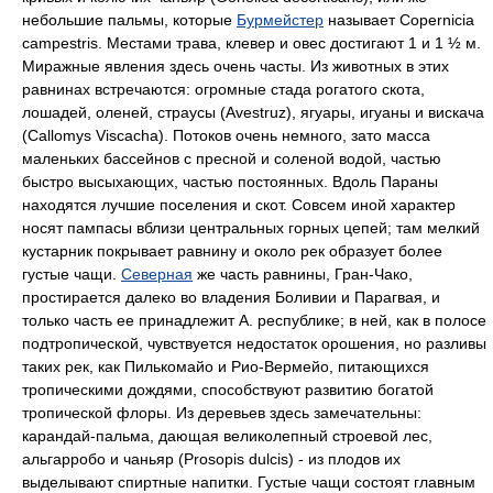
небольшие пальмы, которые
Бурмейстер
называет Copernicia
campestris. Местами трава, клевер и овес достигают 1 и 1 ½ м.
Миражные явления здесь очень часты. Из животных в этих
равнинах встречаются: огромные стада рогатого скота,
лошадей, оленей, страусы (Avestruz), ягуары, игуаны и вискача
(Callomys Viscacha). Потоков очень немного, зато масса
маленьких бассейнов с пресной и соленой водой, частью
быстро высыхающих, частью постоянных. Вдоль Параны
находятся лучшие поселения и скот. Совсем иной характер
носят пампасы вблизи центральных горных цепей; там мелкий
кустарник покрывает равнину и около рек образует более
густые чащи.
Северная
же часть равнины, Гран-Чако,
простирается далеко во владения Боливии и Парагвая, и
только часть ее принадлежит А. республике; в ней, как в полосе
подтропической, чувствуется недостаток орошения, но разливы
таких рек, как Пилькомайо и Рио-Вермейо, питающихся
тропическими дождями, способствуют развитию богатой
тропической флоры. Из деревьев здесь замечательны:
карандай-пальма, дающая великолепный строевой лес,
альгарробо и чаньяр (Prosopis dulcis) - из плодов их
выделывают спиртные напитки. Густые чащи состоят главным