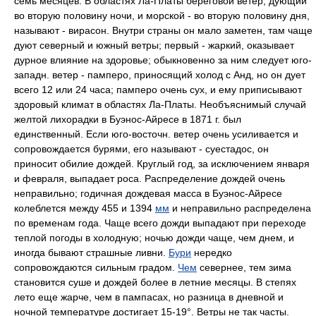
семь месяцев. В областях Ла-Платы береговой ветер, дующий
во вторую половину ночи, и морской - во вторую половину дня,
называют -
вирасон.
Внутри страны он мало заметен, там чаще
дуют северный и южный ветры; первый - жаркий, оказывает
дурное влияние на здоровье; обыкновенно за ним следует юго-
западн. ветер - памперо, приносящий холод с Анд, но он дует
всего 12 или 24 часа; памперо очень сух, и ему приписывают
здоровый климат в областях Ла-Платы. Необъяснимый случай
желтой лихорадки в Буэнос-Айресе в 1871 г. был
единственный. Если юго-восточн. ветер очень усиливается и
сопровождается бурями, его называют -
суестадос
, он
приносит обилие дождей. Круглый год, за исключением января
и февраля, выпадает роса. Распределение дождей очень
неправильно; годичная дождевая масса в Буэнос-Айресе
колеблется между 455 и 1394
мм
и неправильно распределена
по временам года. Чаще всего дожди выпадают при переходе
теплой погоды в холодную; ночью дожди чаще, чем днем, и
иногда бывают страшные ливни.
Бури
нередко
сопровождаются сильным градом.
Чем
севернее, тем зима
становится суше и дождей более в летние месяцы. В степях
лето еще жарче, чем в пампасах, но разница в дневной и
ночной температуре достигает 15-19°. Ветры не так часты.