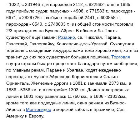
- 1022, с 231946 т., и пароходов 2112, с 822882 тонн; в 1885
году прибыло судов: парусных - 4908, с 771583 т., пароходов -
6671, с 2829726 т.; выбыло: кораблей 2441, с 600858 т.,
пароходов - 6549, с 2748803 т.; из общей стоимости торговли
2/3 приходятся на Буэнос-Айрес. В области Ла-Платы
существуют еще гавани:
Розарио
, св. Николая, Парана,
Гвалегвай, Гвалегвайчу, Консепсио-дель-Урагвай. Сухопутная
торговля с соседними государствами тоже хорошо идет, хотя за
транзит до сих пор существует большая пошлина.
Торговля
внутри страны быстро процветает благодаря путям сообщения;
по главным рекам, Паране и Урагвае, ходят ежедневно
пароходы от Буэнос-Айреса до Корриентеса и Сальто-
Ориенталь. Железные дороги в 1881 г. занимали 2373 км., а
1886 - 5356 км. и в постройке 1303 км. Длина телеграфных
линий в 1881 году равнялась 11760 км., а 1886 - 21832км.,
кроме того две подводные линии, одна речная из Буэнос-
Айреса в
Монтевидео
и морской кабель в Бразилию, Сев.
Америку и Европу.