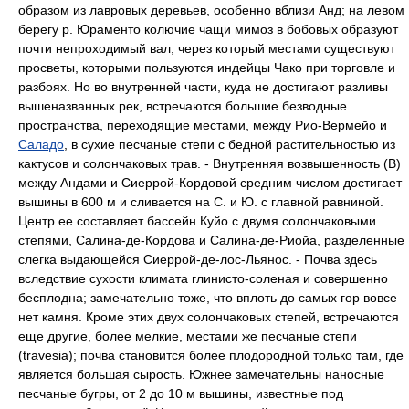
образом из лавровых деревьев, особенно вблизи Анд; на левом
берегу р. Юраменто колючие чащи мимоз в бобовых образуют
почти непроходимый вал, через который местами существуют
просветы, которыми пользуются индейцы Чако при торговле и
разбоях. Но во внутренней части, куда не достигают разливы
вышеназванных рек, встречаются большие безводные
пространства, переходящие местами, между Рио-Вермейо и
Саладо
, в сухие песчаные степи с бедной растительностью из
кактусов и солончаковых трав. - Внутренняя возвышенность (В)
между Андами и Сиеррой-Кордовой средним числом достигает
вышины в 600 м и сливается на С. и Ю. с главной равниной.
Центр ее составляет бассейн Куйо с двумя солончаковыми
степями, Салина-де-Кордова и Салина-де-Риойа, разделенные
слегка выдающейся Сиеррой-де-лос-Льянос. - Почва здесь
вследствие сухости климата глинисто-соленая и совершенно
бесплодна; замечательно тоже, что вплоть до самых гор вовсе
нет камня. Кроме этих двух солончаковых степей, встречаются
еще другие, более мелкие, местами же песчаные степи
(travesia); почва становится более плодородной только там, где
является б
о
льшая сырость. Южнее замечательны наносные
песчаные бугры, от 2 до 10 м вышины, известные под