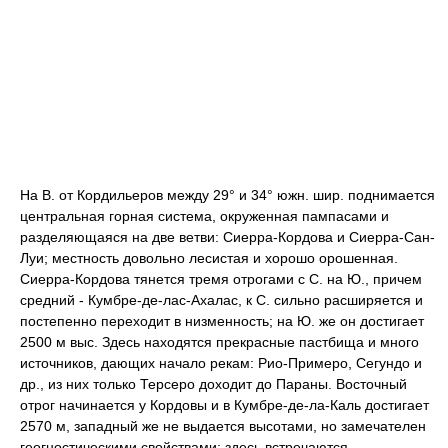
На В. от Кордильеров между 29° и 34° южн. шир. поднимается
центральная горная система, окруженная пампасами и
разделяющаяся на две ветви: Сиерра-Кордова и Сиерра-Сан-
Луи; местность довольно лесистая и хорошо орошенная.
Сиерра-Кордова тянется тремя отрогами с С. на Ю., причем
средний - Кумбре-де-лас-Ахалас, к С. сильно расширяется и
постепенно переходит в низменность; на Ю. же он достигает
2500 м выс. Здесь находятся прекрасные пастбища и много
источников, дающих начало рекам: Рио-Примеро, Сегундо и
др., из них только Терсеро доходит до Параны. Восточный
отрог начинается у Кордовы и в Кумбре-де-ла-Каль достигает
2570 м, западный же не выдается высотами, но замечателен
геогностическими свойствами; здесь встречаются