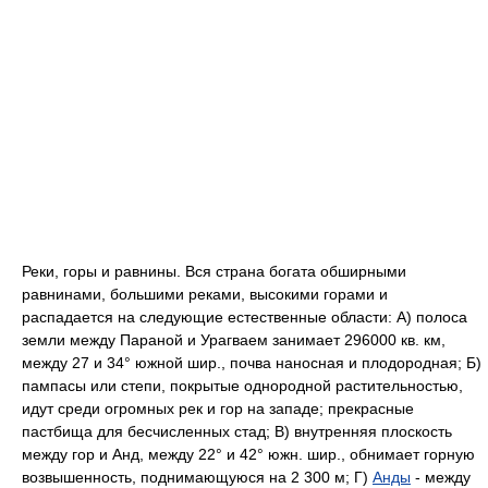
Реки,
горы
и
равнины.
Вся страна богата обширными
равнинами, большими реками, высокими горами и
распадается на следующие естественные области: А) полоса
земли между Параной и Урагваем занимает 296000 кв. км,
между 27 и 34° южной шир., почва наносная и плодородная; Б)
пампасы или степи, покрытые однородной растительностью,
идут среди огромных рек и гор на западе; прекрасные
пастбища для бесчисленных стад; В) внутренняя плоскость
между гор и Анд, между 22° и 42° южн. шир., обнимает горную
возвышенность, поднимающуюся на 2 300 м; Г)
Анды
- между