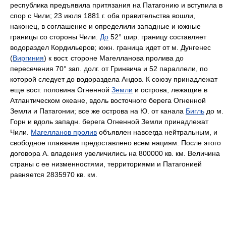
республика предъявила притязания на Патагонию и вступила в
спор с Чили; 23 июля 1881 г. оба правительства вошли,
наконец, в соглашение и определили западные и южные
границы со стороны Чили.
До
52° шир. границу составляет
водораздел Кордильеров; южн. граница идет от м. Дунгенес
(
Виргиния
) к вост. стороне Магелланова пролива до
пересечения 70° зап. долг. от Гринвича и 52 параллели, по
которой следует до водораздела Андов. К союзу принадлежат
еще вост. половина Огненной
Земли
и острова, лежащие в
Атлантическом океане, вдоль восточного берега Огненной
Земли и Патагонии; все же острова на Ю. от канала
Бигль
до м.
Горн и вдоль западн. берега Огненной Земли принадлежат
Чили.
Магелланов пролив
объявлен навсегда нейтральным, и
свободное плавание предоставлено всем нациям. После этого
договора А. владения увеличились на 800000 кв. км. Величина
страны с ее низменностями, территориями и Патагонией
равняется 2835970 кв. км.