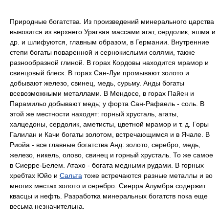
Природные богатства. Из произведений минерального царства
вывозится из верхнего Урагвая массами агат, сердолик, яшма и
др. и шлифуются, главным образом, в Германии. Внутренние
степи богаты поваренной и сернокислыми солями, также
разнообразной глиной. В горах Кордовы находится мрамор и
свинцовый блеск. В горах Сан-Луи промывают золото и
добывают железо, свинец, медь, сурьму. Анды богаты
всевозможными металлами. В Мендосе, в горах Пайен и
Парамильо добывают медь; у форта Сан-Рафаель - соль. В
этой же местности находят: горный хрусталь, агаты,
халцедоны, сердолик, аметисты, цветной мрамор и т. д. Горы
Галилан и Качи богаты золотом, встречающимся и в Ячале. В
Риойа - все главные богатства Анд: золото, серебро, медь,
железо, никель, олово, свинец и горный хрусталь. То же самое
в Сиерре-Белем. Атахо - богата медными рудами. В горных
хребтах Юйо и
Сальта
тоже встречаются разные металлы и во
многих местах золото и серебро. Сиерра Алумбра содержит
квасцы и нефть. Разработка минеральных богатств пока еще
весьма незначительна.