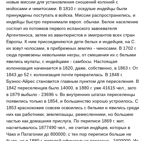
новые миссии для установления сношений колоний с
мойосами
и
чикитосами.
В 1810 г. оседлые индейцы были
принуждены поступать в войска. Миссии распространились, и
индейцы быстро перенимали европ. обычаи. Белое население
состоит из потомков первого испанского завоевателя
Аргентиноса, затем из авантюристов и эмигрантов всех стран
Европы. К ним присоединяются дети белых и индейцев, на С.
их зовут
чолосами
, в прибрежных землях -
чиносами.
В 1702 г.
сюда привезены невольники негры, от смешения их с белыми
явились мулаты, с индейцами -
самбосы.
Настоящая
колонизация начинается в 1820, даже, собственно, в 1863 г. От
1843 до 52 г. колонизация почти прекратилась. В 1848 г.
Буэнос-Айрес становится главным пунктом для переселения. В
1842 переселенцев было 14000, в 1880 г. уже 41615 чел., зато
в 1879 выбыло - 23696 ч. Во внутренних штатах переселенцы
появились только в 1854, и большинство хорошо устроилось. С
1853 краснокожие совсем освоились с белыми и явились среди
них как работники, землепашцы, ремесленники, но большею
частью как домашняя прислуга. По переписи 1869 г. жит.
насчитывалось 1877490 чел., не считая индйцев, которых в
Чако и Патагонии до 800000; с тех пор переписи больше не
было, но в 1880 г. жителей официально показано - 2400000. Из