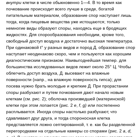
внутри
клетки в числе обыкновенно 1—4. В то время как
почкование происходит всего лучше в среде, богатой
питательным материалом, образование спор наступает лишь
тогда, когда пищевые вещества уже истощаются; только
немногие виды образуют споры, находясь еще в бродящих
жидкостях. Для спорообразования необходим, кроме того,
свободный доступ воздуха и достаточно высокая температура.
При одинаковой t° у разных видов и пород Д. образование спор
наступает неодинаково скоро, чем и пользуются как хорошим
диагностическим признаком. Наивыгоднейшая темпер. для
большинства исследованных видов лежит около 25° Ц. Чтобы
облегчить доступ воздуха, Д. высевают на влажные
поверхности (напр., на влажную поверхность гипса); для
посева нужно брать молодые и крепкие Д. При прорастании
споры разбухают и путем почкования дают начало новым
клеткам (см. рис. 2); оболочка произведшей (материнской)
клетки при этом лопается (рис. 2
е
,
f
,
g)
или постепенно
расплывается. Иногда споры настолько разбухают, что
сдавливают друг друга, и тогда спороносная клетка
представляется ложно септированной, т. е. как бы разделенной
перегородками на отдельные камеры со спорами (рис. 2
a
,
d,