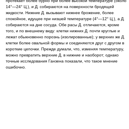
протекает более бурно при более высокой температуре (около
14°—24° Ц.), и Д. собираются на поверхности бродящей
жидкости. Нижние Д. вызывают нижнее брожение, более
спокойное, идущее при низшей температуре (4°—12° Ц.), а Д.
собираются на дне сосуда. Обе расы Д. отличаются, кроме
того, и по внешнему виду: клетки нижних Д. почти круглые и
лежат обыкновенно порознь (изолированные); у верхних же Д.
клетки более овальной формы и соединяются друг с другом в
короткие цепочки. Прежде думали, что, изменяя температуру,
можно превратить верхние Д. в нижние и наоборот; однако
точные исследования Ганзена показали, что такое мнение
ошибочно.