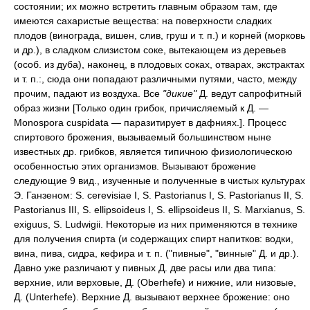
состоянии; их можно встретить главным образом там, где
имеются сахаристые вещества: на поверхности сладких
плодов (винограда, вишен, слив, груш и т. п.) и корней (морковь
и др.), в сладком слизистом соке, вытекающем из деревьев
(особ. из дуба), наконец, в плодовых соках, отварах, экстрактах
и т. п.:, сюда они попадают различными путями, часто, между
прочим, падают из воздуха. Все
"дикие"
Д. ведут сапрофитный
образ жизни [Только один грибок, причисляемый к Д. —
Monospora cuspidata — паразитирует в дафниях.]. Процесс
спиртового брожения, вызываемый большинством ныне
известных др. грибков, является типичною физиологическою
особенностью этих организмов. Вызывают брожение
следующие 9 вид., изученные и полученные в чистых культурах
Э. Ганзеном: S. cerevisiae I, S. Pastorianus I, S. Pastorianus II, S.
Pastorianus III, S. ellipsoideus I, S. ellipsoideus II, S. Marxianus, S.
exiguus, S. Ludwigii. Некоторые из них применяются в технике
для получения спирта (и содержащих спирт напитков: водки,
вина, пива, сидра, кефира и т. п. ("пивные", "винные" Д. и др.).
Давно уже различают у пивных Д. две расы или два типа:
верхние, или верховые, Д. (Oberhefe) и нижние, или низовые,
Д. (Unterhefe). Верхние Д. вызывают верхнее брожение: оно