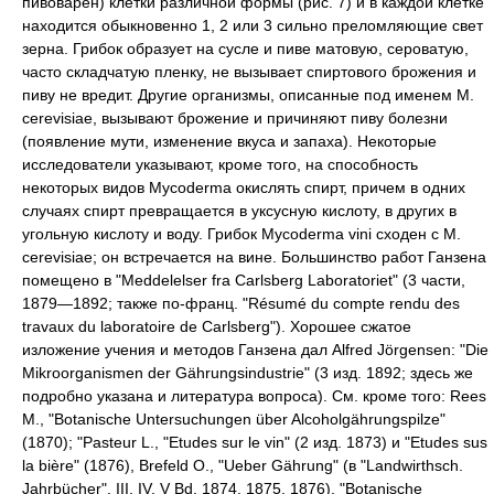
пивоварен) клетки различной формы (рис. 7) и в каждой клетке
находится обыкновенно 1, 2 или 3 сильно преломляющие свет
зерна. Грибок образует на сусле и пиве матовую, сероватую,
часто складчатую пленку, не вызывает спиртового брожения и
пиву не вредит. Другие организмы, описанные под именем М.
cerevisiae, вызывают брожение и причиняют пиву болезни
(появление мути, изменение вкуса и запаха). Некоторые
исследователи указывают, кроме того, на способность
некоторых видов Mycoderma окислять спирт, причем в одних
случаях спирт превращается в уксусную кислоту, в других в
угольную кислоту и воду. Грибок Mycoderma vini сходен с М.
cerevisiae; он встречается на вине. Большинство работ Ганзена
помещено в "Meddelelser fra Carlsberg Laboratoriet" (3 части,
1879—1892; также по-франц. "Résumé du compte rendu des
travaux du laboratoire de Carlsberg"). Хорошее сжатое
изложение учения и методов Ганзена дал Alfred Jörgensen: "Die
Mikroorganismen der Gährungsindustrie" (3 изд. 1892; здесь же
подробно указана и литература вопроса). См. кроме того: Rees
M., "Botanische Untersuchungen über Alcoholgährungspilze"
(1870); "Pasteur L., "Etudes sur le vin" (2 изд. 1873) и "Etudes sus
la bière" (1876), Brefeld O., "Ueber Gährung" (в "Landwirthsch.
Jahrbücher", III, IV, V Bd. 1874, 1875, 1876), "Botanische