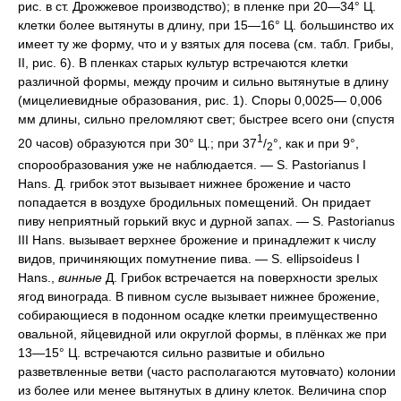
рис. в ст. Дрожжевое производство); в пленке при 20—34° Ц.
клетки более вытянуты в длину, при 15—16° Ц. большинство их
имеет ту же форму, что и у взятых для посева (см. табл. Грибы,
II, рис. 6). В пленках старых культур встречаются клетки
различной формы, между прочим и сильно вытянутые в длину
(мицелиевидные образования, рис. 1). Споры 0,0025— 0,006
мм длины, сильно преломляют свет; быстрее всего они (спустя
1
20 часов) образуются при 30° Ц.; при 37
/
°, как и при 9°,
2
спорообразования уже не наблюдается. — S. Pastorianus I
Hans. Д. грибок этот вызывает нижнее брожение и часто
попадается в воздухе бродильных помещений. Он придает
пиву неприятный горький вкус и дурной запах. — S. Pastorianus
III Hans. вызывает верхнее брожение и принадлежит к числу
видов, причиняющих помутнение пива. — S. ellipsoideus I
Hans.,
винные
Д. Грибок встречается на поверхности зрелых
ягод винограда. В пивном сусле вызывает нижнее брожение,
собирающиеся в подонном осадке клетки преимущественно
овальной, яйцевидной или округлой формы, в плёнках же при
13—15° Ц. встречаются сильно развитые и обильно
разветвленные ветви (часто располагаются мутовчато) колонии
из более или менее вытянутых в длину клеток. Величина спор