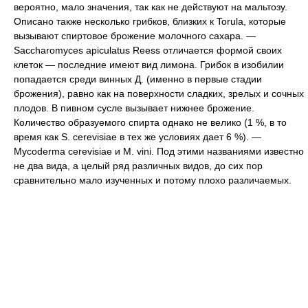
вероятно, мало значения, так как не действуют на мальтозу.
Описано также несколько грибков, близких к Torula, которые
вызывают спиртовое брожение молочного сахара. —
Saccharomyces apiculatus Reess отличается формой своих
клеток — последние имеют вид лимона. Грибок в изобилии
попадается среди винных Д. (именно в первые стадии
брожения), равно как на поверхности сладких, зрелых и сочных
плодов. В пивном сусле вызывает нижнее брожение.
Количество образуемого спирта однако не велико (1 %, в то
время как S. cerevisiae в тех же условиях дает 6 %). —
Mycoderma cerevisiae и M. vini. Под этими названиями известно
не два вида, а целый ряд различных видов, до сих пор
сравнительно мало изученных и потому плохо различаемых.