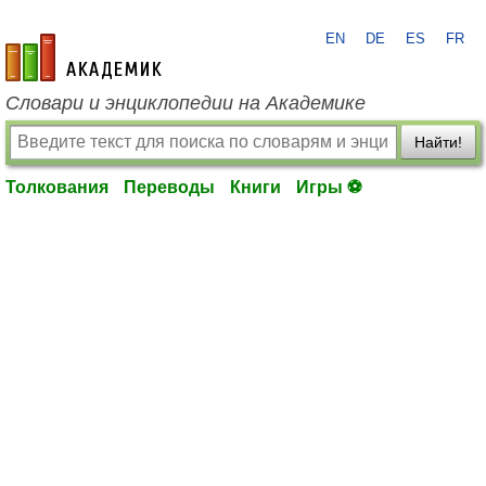
EN
DE
ES
FR
academic.ru
Словари и энциклопедии на Академике
Найти!
Толкования
Переводы
Книги
Игры ⚽