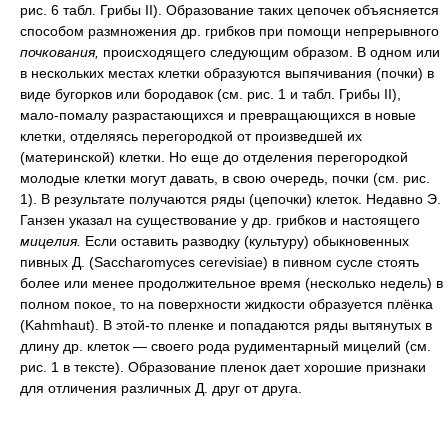
рис. 6 табл. Грибы II). Образование таких цепочек объясняется
способом размножения др. грибков при помощи непрерывного
почкования,
происходящего следующим образом. В одном или
в нескольких местах клетки образуются выпячивания (почки) в
виде бугорков или бородавок (см. рис. 1 и табл. Грибы II),
мало-помалу разрастающихся и превращающихся в новые
клетки, отделяясь перегородкой от произведшей их
(материнской) клетки. Но еще до отделения перегородкой
молодые клетки могут давать, в свою очередь, почки (см. рис.
1). В результате получаются ряды (цепочки) клеток. Недавно Э.
Ганзен указал на существование у др. грибков и настоящего
мицелия.
Если оставить разводку (культуру) обыкновенных
пивных Д. (Saccharomyces cerevisiae) в пивном сусле стоять
более или менее продолжительное время (несколько недель) в
полном покое, то на поверхности жидкости образуется плёнка
(Kahmhaut). В этой-то пленке и попадаются ряды вытянутых в
длину др. клеток — своего рода рудиментарный мицелий (см.
рис. 1 в тексте). Образование пленок дает хорошие признаки
для отличения различных Д. друг от друга.