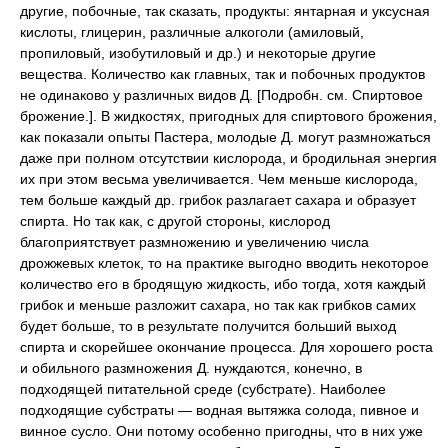
другие, побочные, так сказать, продукты: янтарная и уксусная
кислоты, глицерин, различные алкоголи (амиловый,
пропиловый, изобутиловый и др.) и некоторые другие
вещества. Количество как главных, так и побочных продуктов
не одинаково у различных видов Д. [Подробн. см. Спиртовое
брожение.]. В жидкостях, пригодных для спиртового брожения,
как показали опыты Пастера, молодые Д. могут размножаться
даже при полном отсутствии кислорода, и бродильная энергия
их при этом весьма увеличивается. Чем меньше кислорода,
тем больше каждый др. грибок разлагает сахара и образует
спирта. Но так как, с другой стороны, кислород
благоприятствует размножению и увеличению числа
дрожжевых клеток, то на практике выгодно вводить некоторое
количество его в бродящую жидкость, ибо тогда, хотя каждый
грибок и меньше разложит сахара, но так как грибков самих
будет больше, то в результате получится больший выход
спирта и скорейшее окончание процесса. Для хорошего роста
и обильного размножения Д. нуждаются, конечно, в
подходящей питательной среде (субстрате). Наиболее
подходящие субстраты — водная вытяжка солода, пивное и
винное сусло. Они потому особенно пригодны, что в них уже