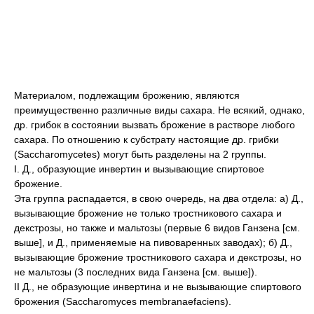
Материалом, подлежащим брожению, являются
преимущественно различные виды сахара. Не всякий, однако,
др. грибок в состоянии вызвать брожение в растворе любого
сахара. По отношению к субстрату настоящие др. грибки
(Saccharomycetes) могут быть разделены на 2 группы.
I. Д., образующие инвертин и вызывающие спиртовое
брожение.
Эта группа распадается, в свою очередь, на два отдела: а) Д.,
вызывающие брожение не только тростникового сахара и
декстрозы, но также и мальтозы (первые 6 видов Ганзена [см.
выше], и Д., применяемые на пивоваренных заводах); б) Д.,
вызывающие брожение тростникового сахара и декстрозы, но
не мальтозы (3 последних вида Ганзена [см. выше]).
II Д., не образующие инвертина и не вызывающие спиртового
брожения (Saccharomyces membranaefaciens).