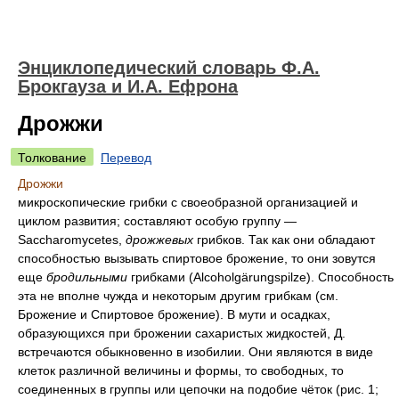
Энциклопедический словарь Ф.А.
Брокгауза и И.А. Ефрона
Дрожжи
Толкование
Перевод
Дрожжи
микроскопические грибки с своеобразной организацией и
циклом развития; составляют особую группу —
Saccharomycetes,
дрожжевых
грибков. Так как они обладают
способностью вызывать спиртовое брожение, то они зовутся
еще
бродильными
грибками (Alcoholgärungspilze). Способность
эта не вполне чужда и некоторым другим грибкам (см.
Брожение и Спиртовое брожение). В мути и осадках,
образующихся при брожении сахаристых жидкостей, Д.
встречаются обыкновенно в изобилии. Они являются в виде
клеток различной величины и формы, то свободных, то
соединенных в группы или цепочки на подобие чёток (рис. 1;