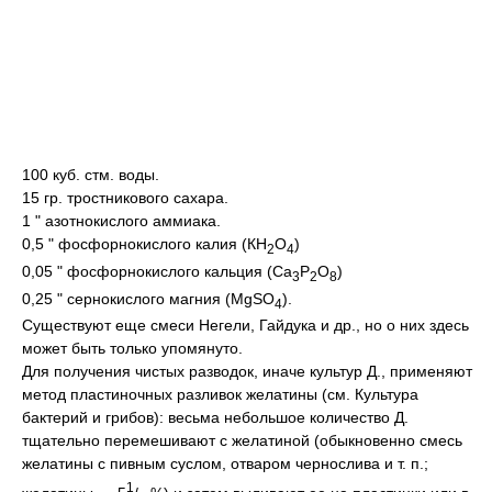
100 куб. стм. воды.
15 гр. тростникового сахара.
1 " азотнокислого аммиака.
0,5 " фосфорнокислого калия (КН
О
)
2
4
0,05 " фосфорнокислого кальция (Са
Р
О
)
3
2
8
0,25 " сернокислого магния (MgSO
).
4
Существуют еще смеси Негели, Гайдука и др., но о них здесь
может быть только упомянуто.
Для получения чистых разводок, иначе культур Д., применяют
метод пластиночных разливок желатины (см. Культура
бактерий и грибов): весьма небольшое количество Д.
тщательно перемешивают с желатиной (обыкновенно смесь
желатины с пивным суслом, отваром чернослива и т. п.;
1