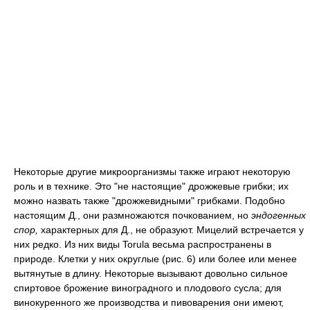
Некоторые другие микроорганизмы также играют некоторую
роль и в технике. Это "не настоящие" дрожжевые грибки; их
можно назвать также "дрожжевидными" грибками. Подобно
настоящим Д., они размножаются почкованием, но
эндогенных
спор,
характерных для Д., не образуют. Мицелий встречается у
них редко. Из них виды Torula весьма распространены в
природе. Клетки у них округлые (рис. 6) или более или менее
вытянутые в длину. Некоторые вызывают довольно сильное
спиртовое брожение виноградного и плодового сусла; для
винокуренного же производства и пивоварения они имеют,