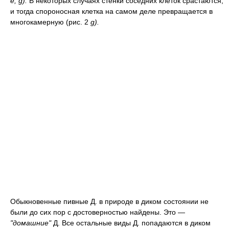
e, g).
В некоторых случаях стенки соседних клеток срастаются,
и тогда спороносная клетка на самом деле превращается в
многокамерную (рис. 2
g).
Обыкновенные пивные Д. в природе в диком состоянии не
были до сих пор с достоверностью найдены. Это —
"домашние"
Д. Все остальные виды Д. попадаются в диком