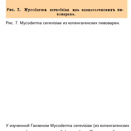
Рис. 7. Mycoderma cerevisiae из копенгагенских пивоварен.
У изученной Ганзеном Mycoderma cerevisiae (из копенгагенских