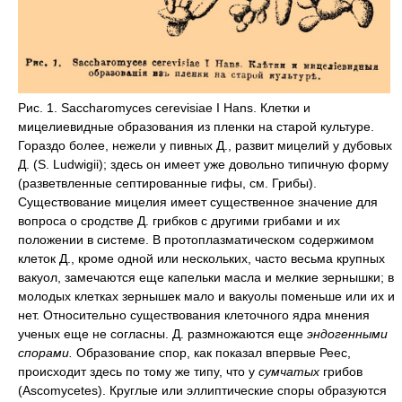
Рис. 1. Saccharomyces cerevisiae I Hans. Клетки и
мицелиевидные образования из пленки на старой культуре.
Гораздо более, нежели у пивных Д., развит мицелий у дубовых
Д. (S. Ludwigii); здесь он имеет уже довольно типичную форму
(разветвленные септированные гифы, см. Грибы).
Существование мицелия имеет существенное значение для
вопроса о сродстве Д. грибков с другими грибами и их
положении в системе. В протоплазматическом содержимом
клеток Д., кроме одной или нескольких, часто весьма крупных
вакуол, замечаются еще капельки масла и мелкие зернышки; в
молодых клетках зернышек мало и вакуолы поменьше или их и
нет. Относительно существования клеточного ядра мнения
ученых еще не согласны. Д. размножаются еще
эндогенными
спорами.
Образование спор, как показал впервые Реес,
происходит здесь по тому же типу, что у
сумчатых
грибов
(Ascomycetes). Круглые или эллиптические споры образуются