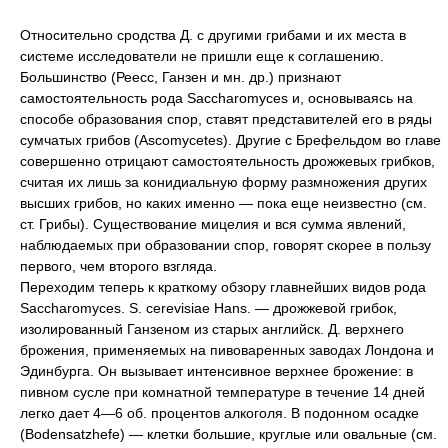
Относительно сродства Д. с другими грибами и их места в
системе исследователи не пришли еще к соглашению.
Большинство (Реесс, Ганзен и мн. др.) признают
самостоятельность рода Saccharomyces и, основываясь на
способе образования спор, ставят представителей его в ряды
сумчатых грибов (Ascomycetes). Другие с Брефельдом во главе
совершенно отрицают самостоятельность дрожжевых грибков,
считая их лишь за конидиальную форму размножения других
высших грибов, но каких именно — пока еще неизвестно (см.
ст. Грибы). Существование мицелия и вся сумма явлений,
наблюдаемых при образовании спор, говорят скорее в пользу
первого, чем второго взгляда.
Переходим теперь к краткому обзору главнейших видов рода
Saccharomyces. S. cerevisiae Hans. — дрожжевой грибок,
изолированный Ганзеном из старых английск. Д. верхнего
брожения, применяемых на пивоваренных заводах Лондона и
Эдинбурга. Он вызывает интенсивное верхнее брожение: в
пивном сусле при комнатной температуре в течение 14 дней
легко дает 4—6 об. процентов алкоголя. В подонном осадке
(Bodensatzhefe) — клетки большие, круглые или овальные (см.