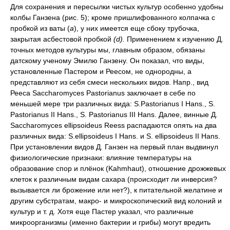
Для сохранения и пересылки чистых культур особенно удобны
колбы Ганзена (рис. 5); кроме пришлифованного колпачка с
пробкой из ваты (
а
), у них имеется еще сбоку трубочка,
закрытая асбестовой пробкой
(d).
Применением к изучению Д.
точных методов культуры мы, главным образом, обязаны
датскому ученому Эмилю Ганзену. Он показал, что виды,
установленные Пастером и Реесом, не однородны, а
представляют из себя смеси нескольких видов. Напр., вид
Рееса Saccharomyces Pastorianus заключает в себе по
меньшей мере три различных вида: S.Pastorianus I Hans., S.
Pastorianus II Hans., S. Pastorianus III Hans. Далее, винные Д.
Saccharomyces ellipsoideus Reess распадаются опять на два
различных вида: S.ellipsoideus I Hans. и S. ellipsoideus II Hans.
При установлении видов Д. Ганзен на первый план выдвинул
физиологические признаки: влияние температуры на
образование спор и плёнок (Kahmhaut), отношение дрожжевых
клеток к различным видам сахара (происходит ли инверсия?
вызывается ли брожение или нет?), к питательной желатине и
другим субстратам, макро- и микроскопический вид колоний и
культур и т. д. Хотя еще Пастер указал, что различные
микроорганизмы (именно бактерии и грибы) могут вредить