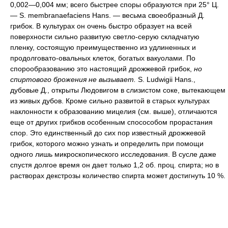
0,002—0,004 мм; всего быстрее споры образуются при 25° Ц.
— S. membranaefaciens Hans. — весьма своеобразный Д.
грибок. В культурах он очень быстро образует на всей
поверхности сильно развитую светло-серую складчатую
пленку, состоящую преимущественно из удлиненных и
продолговато-овальных клеток, богатых вакуолами. По
спорообразованию это настоящий дрожжевой грибок,
но
спиртового брожения не вызывает.
S. Ludwigii Hans.,
дубовые Д., открыты Людовигом в слизистом соке, вытекающем
из живых дубов. Кроме сильно развитой в старых культурах
наклонности к образованию мицелия (см. выше), отличаются
еще от других грибков особенным спосособом прорастания
спор. Это единственный до сих пор известный дрожжевой
грибок, которого можно узнать и определить при помощи
одного лишь микроскопического исследования. В сусле даже
спустя долгое время он дает только 1,2 об. проц. спирта; но в
растворах декстрозы количество спирта может достигнуть 10 %.