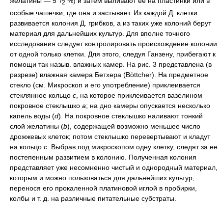
желатины — 5
/
%) и затем выливают ее на пластинки или в
2
особые чашечки, где она и застывает. Из каждой Д. клетки
развивается колония Д. грибков, а из таких уже колоний берут
материал для дальнейших культур. Для вполне точного
исследования следует контролировать происхождение колонии
от одной только клетки. Для этого, следуя Ганзену, прибегают к
помощи так назыв. влажных камер. На рис. 3 представлена (в
разрезе) влажная камера Бетхера (Böttcher). На предметное
стекло (см. Микроскоп и его употребление) приклеивается
стеклянное кольцо
с
, на которое приклеивается вазелином
покровное стеклышко
а
; на дно камеры опускается несколько
капель воды (
d
). На покровное стеклышко наливают тонкий
слой желатины (
b
), содержащей возможно меньшее число
дрожжевых клеток; потом стеклышко перевертывают и кладут
на кольцо
с
. Выбрав под микроскопом одну клетку, следят за ее
постепенным развитием в колонию. Полученная колония
представляет уже несомненно чистый и однородный материал,
которым и можно пользоваться для дальнейших культур,
перенося его прокаленной платиновой иглой в пробирки,
колбы и т. д. на различные питательные субстраты.