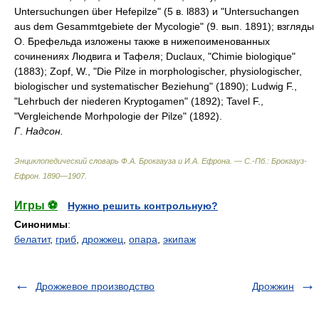
Untersuchungen über Hefepilze" (5 в. l883) и "Untersuchangen
aus dem Gesammtgebiete der Mycologie" (9. вып. 1891); взгляды
О. Брефельда изложены также в нижепоименованных
сочинениях Людвига и Тафеля; Duclaux, "Chimie biologique"
(1883); Zopf, W., "Die Pilze in morphologischer, physiologischer,
biologischer und systematischer Beziehung" (1890); Ludwig F.,
"Lehrbuch der niederen Kryptogamen" (1892); Tavel F.,
"Vergleichende Morhpologie der Pilze" (1892).
Г
.
Надсон.
Энциклопедический словарь Ф.А. Брокгауза и И.А. Ефрона. — С.-Пб.: Брокгауз-
Ефрон
.
1890—1907
.
Игры ⚽
Нужно решить контрольную?
Синонимы
:
белатит
,
гриб
,
дрожжец
,
опара
,
экипаж
Дрожжевое производство
Дрожжин