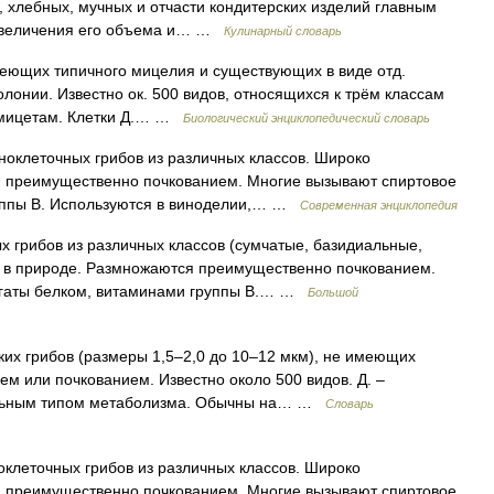
, хлебных, мучных и отчасти кондитерских изделий главным
 увеличения его объема и… …
Кулинарный словарь
меющих типичного мицелия и существующих в виде отд.
лонии. Известно ок. 500 видов, относящихся к трём классам
 мицетам. Клетки Д.… …
Биологический энциклопедический словарь
клеточных грибов из различных классов. Широко
я преимущественно почкованием. Многие вызывают спиртовое
руппы B. Используются в виноделии,… …
Современная энциклопедия
 грибов из различных классов (сумчатые, базидиальные,
 в природе. Размножаются преимущественно почкованием.
огаты белком, витаминами группы В.… …
Большой
их грибов (размеры 1,5–2,0 до 10–12 мкм), не имеющих
м или почкованием. Известно около 500 видов. Д. –
ильным типом метаболизма. Обычны на… …
Словарь
леточных грибов из различных классов. Широко
я преимущественно почкованием. Многие вызывают спиртовое