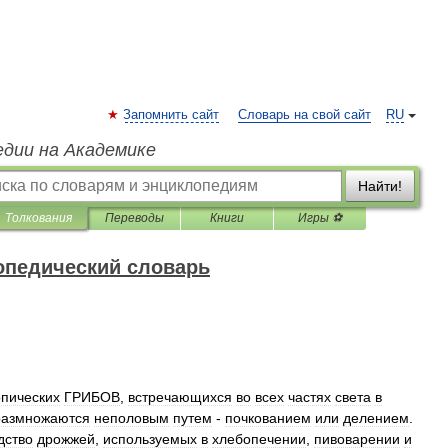
Запомнить сайт
Словарь на свой сайт
RU
едии на Академике
Найти!
Толкования
Переводы
Книги
Игры ⚽
опедический словарь
пических
ГРИБОВ
,
встречающихся
во
всех
частях
света
в
размножаются
неполовым
путем
-
почкованием
или
делением
.
дство
дрожжей
,
используемых
в
хлебопечении
,
пивоварении
и