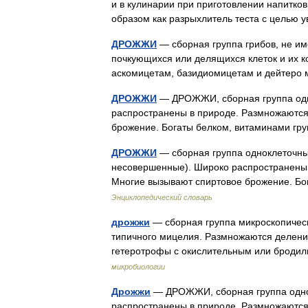
и в кулинарии при приготовлении напитков
образом как разрыхлитель теста с целью
ДРОЖЖИ
— сборная группа грибов, не и
почкующихся или делящихся клеток и их ко
аскомицетам, базидиомицетам и дейтеро
ДРОЖЖИ
— ДРОЖЖИ, сборная группа одно
распространены в природе. Размножаютс
брожение. Богаты белком, витаминами г
ДРОЖЖИ
— сборная группа одноклеточных
несовершенные). Широко распространены
Многие вызывают спиртовое брожение. Б
Энциклопедический словарь
дрожжи
— сборная группа микроскопическ
типичного мицелия. Размножаются деление
гетеротрофы с окислительным или брод
микробиологии
Дрожжи
— ДРОЖЖИ, сборная группа однок
распространены в природе. Размножаютс