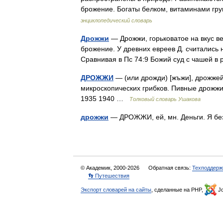
брожение. Богаты белком, витаминами г
энциклопедический словарь
Дрожжи
— Дрожжи, горьковатое на вкус в
брожение. У древних евреев Д. считались 
Сравнивая в Пс 74:9 Божий суд с чашей 
ДРОЖЖИ
— (или дрожди) [жъжи], дрожжей
микроскопических грибков. Пивные дрожжи.
1935 1940 …
Толковый словарь Ушакова
дрожжи
— ДРОЖЖИ, ей, мн. Деньги. Я бе
© Академик, 2000-2026
Обратная связь:
Техподдерж
👣 Путешествия
Экспорт словарей на сайты
, сделанные на PHP,
Jo