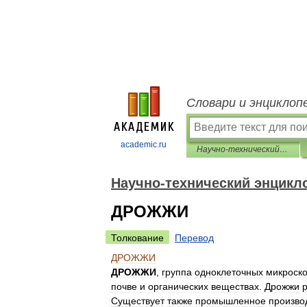
Словари и энциклоп
academic.ru
Научно-технический энциклопедический словарь
Научно-технический энцикл
ДРОЖЖИ
Толкование
Перевод
ДРОЖЖИ
ДРОЖЖИ
,
группа
одноклеточных
микроско
почве
и
органических
веществах
.
Дрожжи
Существует
также
промышленное
произво