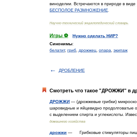
виноделии
.
Встречаются
в
природе
в
виде
БЕСПОЛОЕ
РАЗМНОЖЕНИЕ
.
Научно
-
технический
энциклопедический
словарь
.
Игры ⚽
Нужно сделать НИР?
Синонимы
:
белатит
,
гриб
,
дрожжец
,
опара
,
экипаж
ДРОБЛЕНИЕ
Смотреть что такое "ДРОЖЖИ" в др
ДРОЖЖИ
— (дрожжевые грибки) микроско
шаровидные и яйцевидно продолговатые 
с выделением спирта и углекислоты. Изв
домашнего хозяйства
дрожжи
— Грибковые стимуляторы пищев