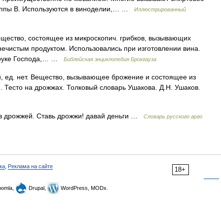
руппы B. Используются в виноделии,… …
Иллюстрированный
ещество, состоящее из микроскопич. грибков, вызывающих
нечистым продуктом. Использовались при изготовлении вина.
в руке Господа,… …
Библейская энциклопедия Брокгауза
, ед. нет. Вещество, вызывающее брожение и состоящее из
 Тесто на дрожжах. Толковый словарь Ушакова. Д.Н. Ушаков.
з дрожжей. Ставь дрожжи! давай деньги …
Словарь русского арго
ка
,
Реклама на сайте
18+
omla,
Drupal,
WordPress, MODx.