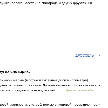
пушка
(
белого
налета
)
на
винограде
и
других
фруктах
.
см
.
ДРОССЕЛЬ
угих словарях:
пически малые (в сотые и тысячные доли миллиметра)
одноклеточные организмы. Дрожжи вызывают брожение сахара
естно много видов и разновидностей… …
Краткая энциклопедия
ой активности, употребляемые в пищевой промышленности