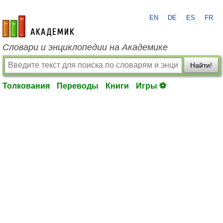
EN
DE
ES
FR
academic.ru
Словари и энциклопедии на Академике
Найти!
Толкования
Переводы
Книги
Игры ⚽