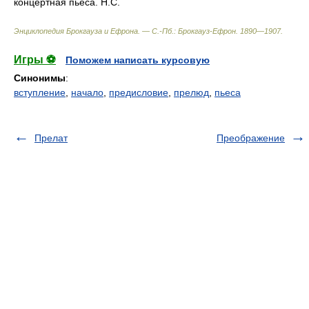
концертная пьеса. Н.С.
Энциклопедия Брокгауза и Ефрона. — С.-Пб.: Брокгауз-Ефрон
.
1890—1907
.
Игры ⚽
Поможем написать курсовую
Синонимы
:
вступление
,
начало
,
предисловие
,
прелюд
,
пьеса
Прелат
Преображение