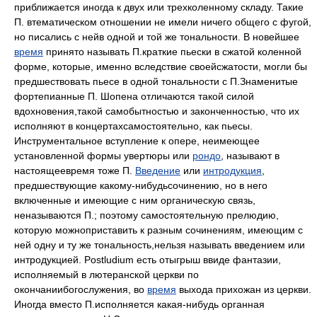
приближается иногда к двух или трехколенному складу. Такие
П. втематическом отношении не имели ничего общего с фугой,
но писались с нейв одной и той же тональности. В новейшее
время
принято называть П.краткие пьески в сжатой коленной
форме, которые, именно вследствие своейсжатости, могли бы
предшествовать пьесе в одной тональности с П.Знаменитые
фортепианные П. Шопена отличаются такой силой
вдохновения,такой самобытностью и законченностью, что их
исполняют в концертахсамостоятельно, как пьесы.
Инструментальное вступление к опере, неимеющее
установленной формы увертюры или
рондо
, называют в
настоящеевремя тоже П.
Введение
или
интродукция
,
предшествующие какому-нибудьсочинению, но в него
включенные и имеющие с ним органическую связь,
неназываются П.; поэтому самостоятельную прелюдию,
которую можноприставить к разным сочинениям, имеющим с
ней одну и ту же тональность,нельзя называть введением или
интродукцией. Postludium есть отыгрыш ввиде фантазии,
исполняемый в лютеранской церкви по
окончаниибогослужения, во
время
выхода прихожан из церкви.
Иногда вместо П.исполняется какая-нибудь органная