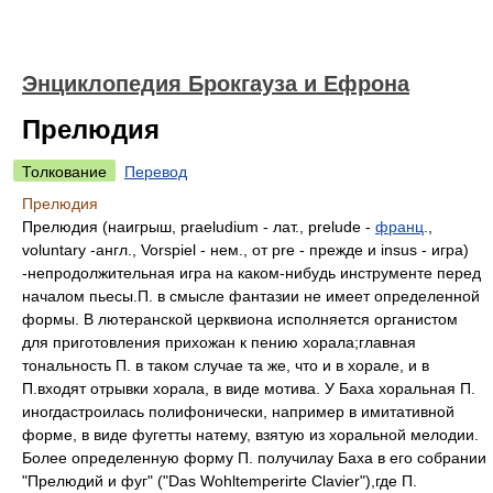
Энциклопедия Брокгауза и Ефрона
Прелюдия
Толкование
Перевод
Прелюдия
Прелюдия (наигрыш, praeludium - лат., prelude -
франц
.,
voluntary -англ., Vorspiel - нем., от pre - прежде и insus - игра)
-непродолжительная игра на каком-нибудь инструменте перед
началом пьесы.П. в смысле фантазии не имеет определенной
формы. В лютеранской церквиона исполняется органистом
для приготовления прихожан к пению хорала;главная
тональность П. в таком случае та же, что и в хорале, и в
П.входят отрывки хорала, в виде мотива. У Баха хоральная П.
иногдастроилась полифонически, например в имитативной
форме, в виде фугетты натему, взятую из хоральной мелодии.
Более определенную форму П. получилау Баха в его собрании
"Прелюдий и фуг" ("Das Wohltemperirte Clavier"),где П.