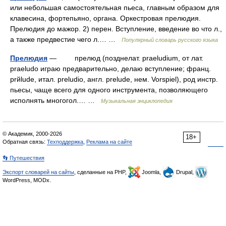
или небольшая самостоятельная пьеса, главным образом для
клавесина, фортепьяно, органа. Оркестровая прелюдия.
Прелюдия до мажор. 2) перен. Вступление, введение во что л.,
а также предвестие чего л.… …
Популярный словарь русского языка
Прелюдия
— прелюд (позднелат. praeludium, от лат.
praeludo играю предварительно, делаю вступление; франц.
prйlude, итал. preludio, англ. prelude, нем. Vorspiel), род инстр.
пьесы, чаще всего для одного инструмента, позволяющего
исполнять многогол.… …
Музыкальная энциклопедия
© Академик, 2000-2026
18+
Обратная связь:
Техподдержка
,
Реклама на сайте
👣 Путешествия
Экспорт словарей на сайты
, сделанные на PHP,
Joomla,
Drupal,
WordPress, MODx.