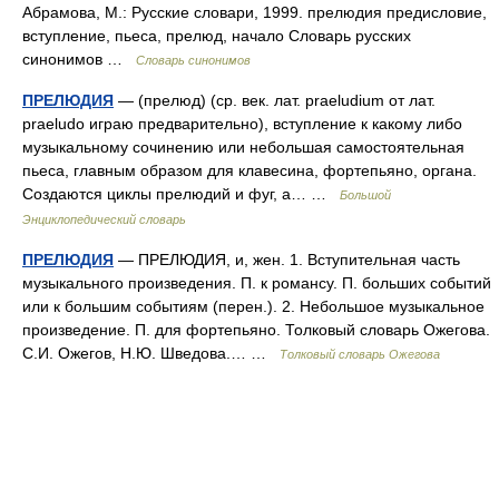
Абрамова, М.: Русские словари, 1999. прелюдия предисловие,
вступление, пьеса, прелюд, начало Словарь русских
синонимов …
Словарь синонимов
ПРЕЛЮДИЯ
— (прелюд) (ср. век. лат. praeludium от лат.
praeludo играю предварительно), вступление к какому либо
музыкальному сочинению или небольшая самостоятельная
пьеса, главным образом для клавесина, фортепьяно, органа.
Создаются циклы прелюдий и фуг, а… …
Большой
Энциклопедический словарь
ПРЕЛЮДИЯ
— ПРЕЛЮДИЯ, и, жен. 1. Вступительная часть
музыкального произведения. П. к романсу. П. больших событий
или к большим событиям (перен.). 2. Небольшое музыкальное
произведение. П. для фортепьяно. Толковый словарь Ожегова.
С.И. Ожегов, Н.Ю. Шведова.… …
Толковый словарь Ожегова