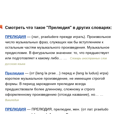
Смотреть что такое "Прелюдия" в других словарях:
ПРЕЛЮДИЯ
— (лат., praeludere прежде играть). Произвольное
число музыкальных фраз, служащих как бы вступлением к
остальным частям музыкального произведения. Музыкальное
предисловие. В фигуральном значении: то, что предшествует
или подготовляет к какому либо… …
Словарь иностранных слов
русского языка
Прелюдия
— (от {lang la prae…} перед и {lang la ludus} игра)
короткое музыкальное произведение, не имеющее строгой
формы. В период зарождения прелюдии всегда
предшествовали более длинному, сложному и строго
оформленному произведению (отсюда название), но… …
Википедия
ПРЕЛЮДИЯ
— ПРЕЛЮДИЯ, прелюдии, жен. (от лат. praeludo