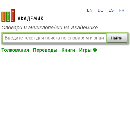
EN
DE
ES
FR
academic.ru
Словари и энциклопедии на Академике
Найти!
Толкования
Переводы
Книги
Игры ⚽