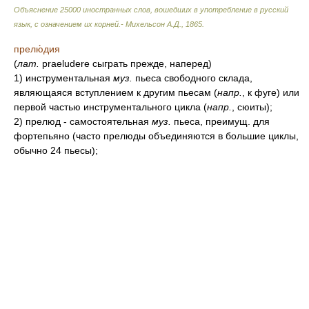
Объяснение 25000 иностранных слов, вошедших в употребление в русский
язык, с означением их корней.- Михельсон А.Д.
,
1865
.
прелю́дия
(
лат.
praeludere сыграть прежде, наперед)
1) инструментальная
муз.
пьеса свободного склада,
являющаяся вступлением к другим пьесам (
напр.
, к фуге) или
первой частью инструментального цикла (
напр.
, сюиты);
2) прелюд - самостоятельная
муз.
пьеса, преимущ. для
фортепьяно (часто прелюды объединяются в большие циклы,
обычно 24 пьесы);