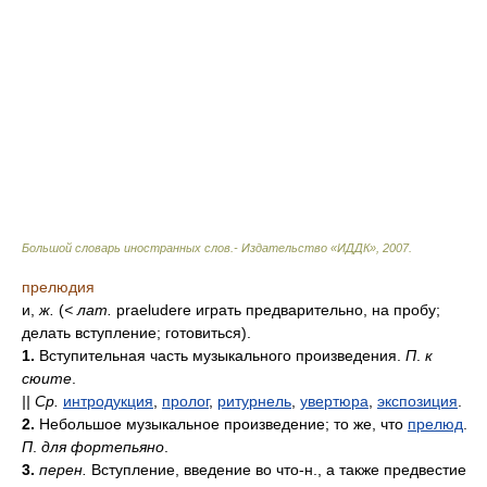
Большой словарь иностранных слов.- Издательство «ИДДК»
,
2007
.
прелюдия
и,
ж.
(
<
лат.
praeludere играть предварительно, на пробу;
делать вступление; готовиться).
1.
Вступительная часть музыкального произведения.
П
.
к
сюите
.
||
Ср.
интродукция
,
пролог
,
ритурнель
,
увертюра
,
экспозиция
.
2.
Небольшое музыкальное произведение; то же, что
прелюд
.
П
.
для фортепьяно
.
3.
перен.
Вступление, введение во что-н., а также предвестие