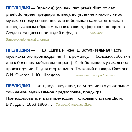
ПРЕЛЮДИЯ
— (прелюд) (ср. век. лат. praeludium от лат.
praeludo играю предварительно), вступление к какому либо
музыкальному сочинению или небольшая самостоятельная
пьеса, главным образом для клавесина, фортепьяно, органа.
Создаются циклы прелюдий и фуг, а… …
Большой
Энциклопедический словарь
ПРЕЛЮДИЯ
— ПРЕЛЮДИЯ, и, жен. 1. Вступительная часть
музыкального произведения. П. к романсу. П. больших событий
или к большим событиям (перен.). 2. Небольшое музыкальное
произведение. П. для фортепьяно. Толковый словарь Ожегова.
С.И. Ожегов, Н.Ю. Шведова.… …
Толковый словарь Ожегова
ПРЕЛЮДИЯ
— жен., муз. введение, вступление в музыкальное
сочинение, музыкальное предисловие, предыгра.
Прелюдировать, играть прелюдию. Толковый словарь Даля.
В.И. Даль. 1863 1866 …
Толковый словарь Даля