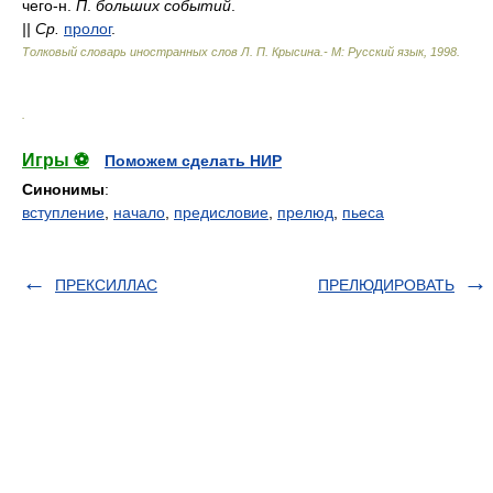
чего-н.
П
.
больших событий
.
||
Ср.
пролог
.
Толковый словарь иностранных слов Л. П. Крысина.- М: Русский язык
,
1998
.
.
Игры ⚽
Поможем сделать НИР
Синонимы
:
вступление
,
начало
,
предисловие
,
прелюд
,
пьеса
ПРЕКСИЛЛАС
ПРЕЛЮДИРОВАТЬ