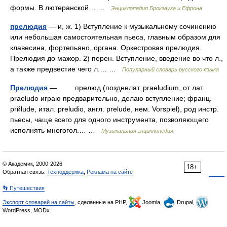
формы. В лютеранской… …
Энциклопедия Брокгауза и Ефрона
прелюдия
— и, ж. 1) Вступление к музыкальному сочинению
или небольшая самостоятельная пьеса, главным образом для
клавесина, фортепьяно, органа. Оркестровая прелюдия.
Прелюдия до мажор. 2) перен. Вступление, введение во что л.,
а также предвестие чего л.… …
Популярный словарь русского языка
Прелюдия
— прелюд (позднелат. praeludium, от лат.
praeludo играю предварительно, делаю вступление; франц.
prйlude, итал. preludio, англ. prelude, нем. Vorspiel), род инстр.
пьесы, чаще всего для одного инструмента, позволяющего
исполнять многогол.… …
Музыкальная энциклопедия
© Академик, 2000-2026
18+
Обратная связь:
Техподдержка
,
Реклама на сайте
👣 Путешествия
Экспорт словарей на сайты
, сделанные на PHP,
Joomla,
Drupal,
WordPress, MODx.