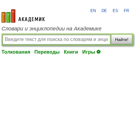
EN
DE
ES
FR
academic.ru
Словари и энциклопедии на Академике
Найти!
Толкования
Переводы
Книги
Игры ⚽