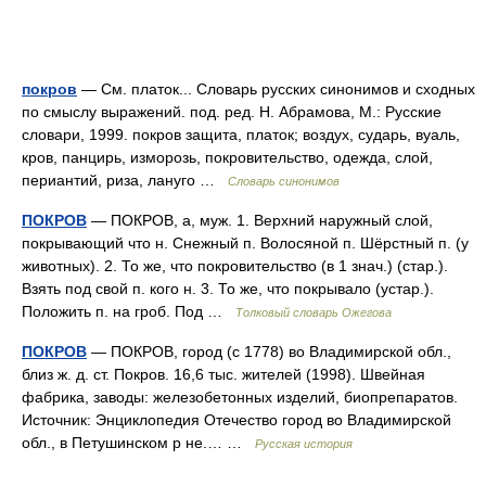
покров
— См. платок... Словарь русских синонимов и сходных
по смыслу выражений. под. ред. Н. Абрамова, М.: Русские
словари, 1999. покров защита, платок; воздух, сударь, вуаль,
кров, панцирь, изморозь, покровительство, одежда, слой,
периантий, риза, лануго …
Словарь синонимов
ПОКРОВ
— ПОКРОВ, а, муж. 1. Верхний наружный слой,
покрывающий что н. Снежный п. Волосяной п. Шёрстный п. (у
животных). 2. То же, что покровительство (в 1 знач.) (стар.).
Взять под свой п. кого н. 3. То же, что покрывало (устар.).
Положить п. на гроб. Под …
Толковый словарь Ожегова
ПОКРОВ
— ПОКРОВ, город (с 1778) во Владимирской обл.,
близ ж. д. ст. Покров. 16,6 тыс. жителей (1998). Швейная
фабрика, заводы: железобетонных изделий, биопрепаратов.
Источник: Энциклопедия Отечество город во Владимирской
обл., в Петушинском р не.… …
Русская история