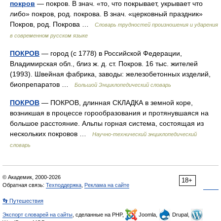
покров
— покров. В знач. «то, что покрывает, укрывает что
либо» покров, род. покрова. В знач. «церковный праздник»
Покров, род. Покрова …
Словарь трудностей произношения и ударения
в современном русском языке
ПОКРОВ
— город (с 1778) в Российской Федерации,
Владимирская обл., близ ж. д. ст. Покров. 16 тыс. жителей
(1993). Швейная фабрика, заводы: железобетонных изделий,
биопрепаратов …
Большой Энциклопедический словарь
ПОКРОВ
— ПОКРОВ, длинная СКЛАДКА в земной коре,
возникшая в процессе горообразования и протянувшаяся на
большое расстояние. Альпы горная система, состоящая из
нескольких покровов …
Научно-технический энциклопедический
словарь
© Академик, 2000-2026
18+
Обратная связь:
Техподдержка
,
Реклама на сайте
👣 Путешествия
Экспорт словарей на сайты
, сделанные на PHP,
Joomla,
Drupal,