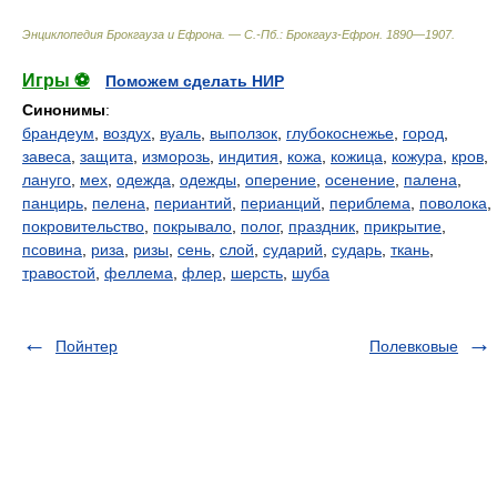
Энциклопедия Брокгауза и Ефрона. — С.-Пб.: Брокгауз-Ефрон
.
1890—1907
.
Игры ⚽
Поможем сделать НИР
Синонимы
:
брандеум
,
воздух
,
вуаль
,
выползок
,
глубокоснежье
,
город
,
завеса
,
защита
,
изморозь
,
индития
,
кожа
,
кожица
,
кожура
,
кров
,
лануго
,
мех
,
одежда
,
одежды
,
оперение
,
осенение
,
палена
,
панцирь
,
пелена
,
периантий
,
перианций
,
периблема
,
поволока
,
покровительство
,
покрывало
,
полог
,
праздник
,
прикрытие
,
псовина
,
риза
,
ризы
,
сень
,
слой
,
сударий
,
сударь
,
ткань
,
травостой
,
феллема
,
флер
,
шерсть
,
шуба
Пойнтер
Полевковые