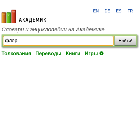
EN
DE
ES
FR
academic.ru
Словари и энциклопедии на Академике
Найти!
Толкования
Переводы
Книги
Игры ⚽