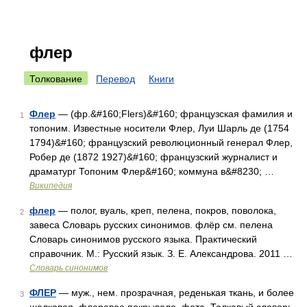
флер
Толкование
Перевод
Книги
Флер
— (фр.&#160;Flers)&#160; французская фамилия и
1
топоним. Известные носители Флер, Луи Шарль де (1754
1794)&#160; французский революционный генерал Флер,
Робер де (1872 1927)&#160; французский журналист и
драматург Топоним Флер&#160; коммуна в&#8230; …
Википедия
флер
— полог, вуаль, креп, пелена, покров, поволока,
2
завеса Словарь русских синонимов. флёр см. пелена
Словарь синонимов русского языка. Практический
справочник. М.: Русский язык. З. Е. Александрова. 2011 …
Словарь синонимов
ФЛЕР
— муж., нем. прозрачная, реденькая ткань, и более
3