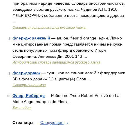
при брачном наряде невесты. Словарь иностранных слов,
вошедших в состав русского языка. Чудинов А.Н., 1910.
ФЛЕР Д’ОРАНЖ собственно цветы померанцевого дерева
…
Словарь иностранных слов русского языка
флер-д-оранжный
— ая, ое. fleur d orange. един. Лично
8
мне цитированная поэма представляется ничем не хуже
столь популярных поэз флер д оранжного Игоря
Северянина. Анненков Дн. 2001 143 …
Исторический словарь галлицизмов русского языка
флер-доранж
— сущ., кол во синонимов: 3 • флердоранж
9
(4) • флёр доранж (1) • цветы (4) Слов …
Словарь синонимов
Флер, Робер де
— Робер де Флер Robert Pellevé de La
10
Motte Ango, marquis de Flers …
Википедия
Страницы
Следующая
→