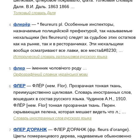
шелковая, флеровое покрывало, фата. Толковый словарь
Даля. В.И. Даль. 1863 1866 …
Толковый словарь Даля
флерёр
— * fleureurs pl. Особенные инспекторы,
4
назначаемые полицейской префектурой, так называемые
нюхальщики (les fleureurs) следят за судьбою этих остатков
как на рынке, так и в ресторанчиках. Эти нюхальщики
вообще осматривают все лавки, все места&#8230; …
Исторический словарь галлицизмов русского языка
флер
— іменник чоловічого роду …
5
Орфографічний словник української мови
ФЛЕР
— ФЛЁР (нем. Flor). Прозрачная тонкая ткань,
6
преимущественно щелковая. Словарь иностранных слов,
вошедших в состав русского языка. Чудинов А.Н., 1910.
ФЛЁР [нем. Flor] тонкая прозрачная ткань. Перен.
скрывающая пелена, которая мешает видеть что л.; …
Словарь иностранных слов русского языка
ФЛЕР Д'ОРАНЖ
— ФЛЕР Д’ОРАНЖ (фр. fleurs d’orange).
7
Цветы померанцевого дерева, надеваемые обыкновенно