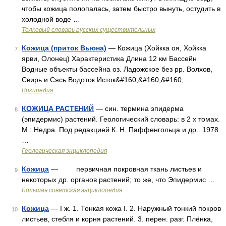
чтобы кожица полопалась, затем быстро вынуть, остудить в
холодной воде …
Толковый словарь русских существительных
Кожица (приток Вьюна)
— Кожица (Хойкка оя, Хойкка
7
ярви, Олонец) Характеристика Длина 12 км Бассейн
Водные объекты бассейна оз. Ладожское без рр. Волхов,
Свирь и Сясь Водоток Исток&#160;&#160;&#160; …
Википедия
КОЖИЦА РАСТЕНИЙ
— син. термина эпидерма
8
(эпидермис) растений. Геологический словарь: в 2 х томах.
М.: Недра. Под редакцией К. Н. Паффенгольца и др.. 1978
…
Геологическая энциклопедия
Кожица
— первичная покровная ткань листьев и
9
некоторых др. органов растений; то же, что Эпидермис …
Большая советская энциклопедия
Кожица
— I ж. 1. Тонкая кожа I. 2. Наружный тонкий покров
10
листьев, стебля и корня растений. 3. перен. разг. Плёнка,