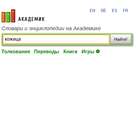
EN
DE
ES
FR
academic.ru
Словари и энциклопедии на Академике
Найти!
Толкования
Переводы
Книги
Игры ⚽