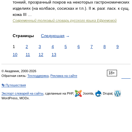
тонкий, прозрачный покров на некоторых гастрономических
изделиях (на колбасе, сосисках и т.п.). II ж. разг. ласк. к сущ.
кожа III …
Современный толковый словарь русского языка Ефремовой
Страницы
Следующая
→
1
2
3
4
5
6
7
8
9
10
11
12
13
© Академик, 2000-2026
18+
Обратная связь:
Техподдержка
,
Реклама на сайте
👣 Путешествия
Экспорт словарей на сайты
, сделанные на PHP,
Joomla,
Drupal,
WordPress, MODx.