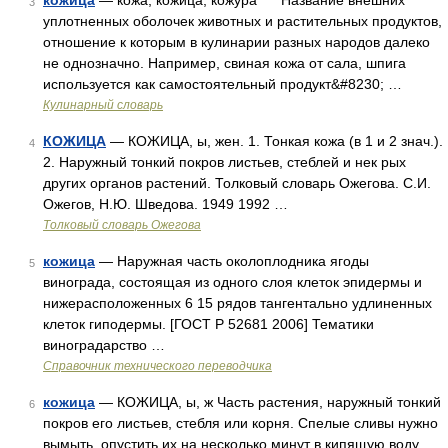
кожица
— кожа, кожица, кожура Название внешних
3
уплотненных оболочек животных и растительных продуктов,
отношение к которым в кулинарии разных народов далеко
не однозначно. Например, свиная кожа от сала, шпига
используется как самостоятельный продукт&#8230; …
Кулинарный словарь
КОЖИЦА
— КОЖИЦА, ы, жен. 1. Тонкая кожа (в 1 и 2 знач.).
4
2. Наружный тонкий покров листьев, стеблей и нек рых
других органов растений. Толковый словарь Ожегова. С.И.
Ожегов, Н.Ю. Шведова. 1949 1992 …
Толковый словарь Ожегова
кожица
— Наружная часть околоплодника ягоды
5
винограда, состоящая из одного слоя клеток эпидермы и
нижерасположенных 6 15 рядов тангентально удлиненных
клеток гиподермы. [ГОСТ Р 52681 2006] Тематики
виноградарство …
Справочник технического переводчика
кожица
— КОЖИЦА, ы, ж Часть растения, наружный тонкий
6
покров его листьев, стебля или корня. Спелые сливы нужно
вымыть, опустить их на несколько минут в кипящую воду,