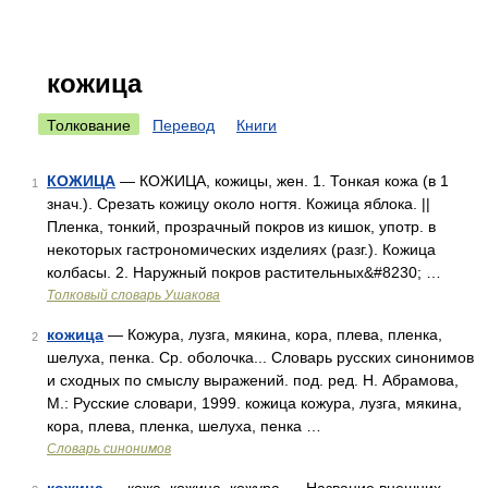
кожица
Толкование
Перевод
Книги
КОЖИЦА
— КОЖИЦА, кожицы, жен. 1. Тонкая кожа (в 1
1
знач.). Срезать кожицу около ногтя. Кожица яблока. ||
Пленка, тонкий, прозрачный покров из кишок, употр. в
некоторых гастрономических изделиях (разг.). Кожица
колбасы. 2. Наружный покров растительных&#8230; …
Толковый словарь Ушакова
кожица
— Кожура, лузга, мякина, кора, плева, пленка,
2
шелуха, пенка. Ср. оболочка... Словарь русских синонимов
и сходных по смыслу выражений. под. ред. Н. Абрамова,
М.: Русские словари, 1999. кожица кожура, лузга, мякина,
кора, плева, пленка, шелуха, пенка …
Словарь синонимов