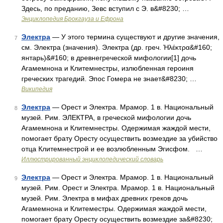
Здесь, по преданию, Зевс вступил с Э. в&#8230; …
Энциклопедия Брокгауза и Ефрона
Электра
— У этого термина существуют и другие значения,
7
см. Электра (значения). Электра (др. греч. Ἠλέκτρα&#160;
янтарь)&#160; в древнегреческой мифологии[1] дочь
Агамемнона и Клитемнестры, излюбленная героиня
греческих трагедий. Эпос Гомера не знает&#8230; …
Википедия
Электра
— Орест и Электра. Мрамор. 1 в. Национальный
8
музей. Рим. ЭЛЕКТРА, в греческой мифологии дочь
Агамемнона и Клитемнестры. Одержимая жаждой мести,
помогает брату Оресту осуществить возмездие за убийство
отца Клитемнестрой и ее возлюбленным Эгисфом. …
Иллюстрированный энциклопедический словарь
Электра
— Орест и Электра. Мрамор. 1 в. Национальный
9
музей. Рим. Орест и Электра. Мрамор. 1 в. Национальный
музей. Рим. Электра в мифах древних греков дочь
Агамемнона и Клитеместры. Одержимая жаждой мести,
помогает брату Оресту осуществить возмездие за&#8230;