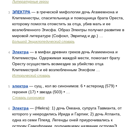
Литературные герои
ЭЛЕКТРА
— в греческой мифологии дочь Агамемнона и
3
Клитемнестры, спасительница и помощница брата Ореста,
которому помогла отомстить за отца, убив мать и ее
возлюбленного Эгисфа. Образ Электры получил развитие в
мировой литературе (Софокл, Эврипид и др.) …
Большой Энциклопедический словарь
Электра
— в мифах древних греков дочь Агамемнона и
4
Клитеместры. Одержимая жаждой мести, помогает брату
Оресту осуществить возмездие за убийство отца
Клитеместрой и её возлюбленным Эгисфом …
Исторический словарь
электра
— сущ., кол во синонимов: 6 • астероид (579) •
5
героиня (17) • звезда (503) • …
Словарь синонимов
Электра
— (Hlekra): 1) дочь Океана, супруга Тавманта, от
6
которого у нееродились Ирида и Гарпии; 2) дочь Атланта,
одна из семи Плеяд. Легенды оней приурочивались к
острову Самофракии, получившему название островаЭ. .