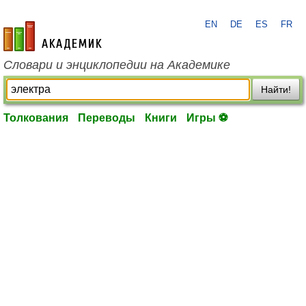
EN
DE
ES
FR
academic.ru
Словари и энциклопедии на Академике
Найти!
Толкования
Переводы
Книги
Игры ⚽