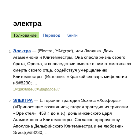
электра
Толкование
Перевод
Книги
Электра
— (Electra, Ήλέχτρα), или Лаодика. Дочь
1
Агамемнона и Клитемнестры. Она спасла жизнь своего
брата, Ореста, и впоследствии вместе с ним отомстила за
смерть своего отца, содействуя умерщвлению
Клитемнестры. (Источник: «Краткий словарь мифологии
и&#8230; …
Энциклопедия мифологии
ЭЛЕКТРА
— 1. героиня трагедии Эсхила «Хоэфоры»
2
(«Приносящие возлияние»; вторая трагедия из трилогии
«Оре стея», 459 г. до н.э.), дочь микенского царя
Агамемнона и Клитемнестры. Согласно пророчеству
Аполлона Дельфийского Клитемнестра и ее любовник
Эгисф,&#8230; …