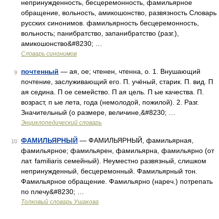
непринужденность, бесцеремонность, фамильярное
обращение, вольность, амикошонство, развязность Словарь
русских синонимов. фамильярность бесцеремонность,
вольность; панибратство, запанибратство (разг.),
амикошонство&#8230; …
Словарь синонимов
почтенный
— ая, ое; чтенен, чтенна, о. 1. Внушающий
9
почтение, заслуживающий его. П. учёный, старик. П. вид. П
ая седина. П ое семейство. П ая цель. П ые качества. П.
возраст, п ые лета, года (немолодой, пожилой). 2. Разг.
Значительный (о размере, величине,&#8230; …
Энциклопедический словарь
ФАМИЛЬЯРНЫЙ
— ФАМИЛЬЯРНЫЙ, фамильярная,
10
фамильярное; фамильярен, фамильярна, фамильярно (от
лат. familiaris семейный). Неуместно развязный, слишком
непринужденный, бесцеремонный. Фамильярный тон.
Фамильярное обращение. Фамильярно (нареч.) потрепать
по плечу&#8230; …
Толковый словарь Ушакова