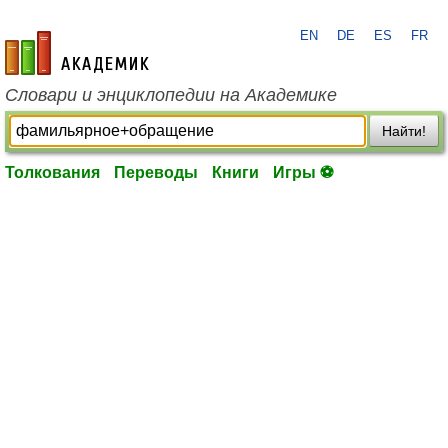
EN
DE
ES
FR
academic.ru
Словари и энциклопедии на Академике
Найти!
Толкования
Переводы
Книги
Игры ⚽