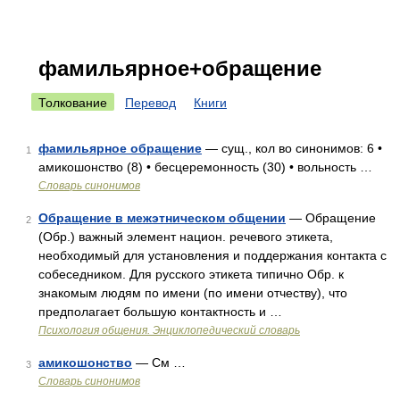
фамильярное+обращение
Толкование
Перевод
Книги
фамильярное обращение
— сущ., кол во синонимов: 6 •
1
амикошонство (8) • бесцеремонность (30) • вольность …
Словарь синонимов
Обращение в межэтническом общении
— Обращение
2
(Обр.) важный элемент национ. речевого этикета,
необходимый для установления и поддержания контакта с
собеседником. Для русского этикета типично Обр. к
знакомым людям по имени (по имени отчеству), что
предполагает большую контактность и …
Психология общения. Энциклопедический словарь
амикошонство
— См …
3
Словарь синонимов