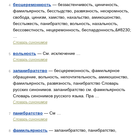
бесцеремонность
— беззастенчивость, циничность,
4
фамильярность, бесстыдство, развязность, нескромность,
свобода, цинизм, хамство, нахальство, амикошонство,
бесстыжесть, панибратство, вольность, нахальность,
бессовестность, нецеремонность, беспардонность,&#8230;
…
Словарь синонимов
вольность
— См. исключение …
5
Словарь синонимов
запанибратство
— бесцеремонность, фамильярное
6
обращение, вольность, непочтительность, амикошонство,
фамильярность, развязность, панибратство Словарь
русских синонимов. запанибратство см. фамильярность
Словарь синонимов русского языка. Пра …
Словарь синонимов
панибратство
— См …
7
Словарь синонимов
фамильярность
— запанибратство, панибратство,
8