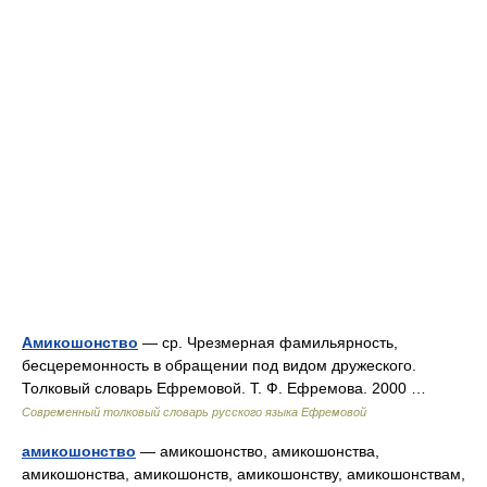
Амикошонство
— ср. Чрезмерная фамильярность,
бесцеремонность в обращении под видом дружеского.
Толковый словарь Ефремовой. Т. Ф. Ефремова. 2000 …
Современный толковый словарь русского языка Ефремовой
амикошонство
— амикошонство, амикошонства,
амикошонства, амикошонств, амикошонству, амикошонствам,