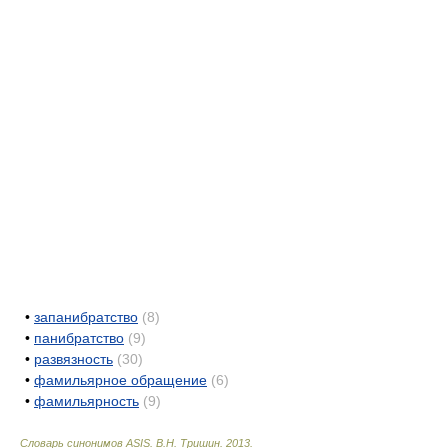
•
запанибратство
(8)
•
панибратство
(9)
•
развязность
(30)
•
фамильярное обращение
(6)
•
фамильярность
(9)
Словарь синонимов ASIS.
В.Н. Тришин
.
2013
.