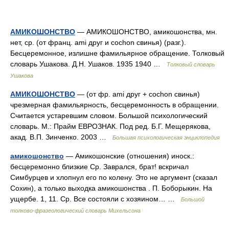
АМИКОШОНСТВО
— АМИКОШОНСТВО, амикошонства, мн.
нет, ср. (от франц. ami друг и cochon свинья) (разг.).
Бесцеремонное, излишне фамильярное обращение. Толковый
словарь Ушакова. Д.Н. Ушаков. 1935 1940 …
Толковый словарь
Ушакова
АМИКОШОНСТВО
— (от фр. ami друг + cochon свинья)
чрезмерная фамильярность, бесцеремонность в обращении.
Считается устаревшим словом. Большой психологический
словарь. М.: Прайм ЕВРОЗНАК. Под ред. Б.Г. Мещерякова,
акад. В.П. Зинченко. 2003 …
Большая психологическая энциклопедия
амикошонство
— Амикошонские (отношения) иноск.:
бесцеремонно близкие Ср. Заврался, брат! вскричал
Симбурцев и хлопнул его по колену. Это не аргумент (сказал
Сохин), а только выходка амикошонства . П. Боборыкин. На
ущербе. 1, 11. Ср. Все состояли с хозяином… …
Большой
толково-фразеологический словарь Михельсона