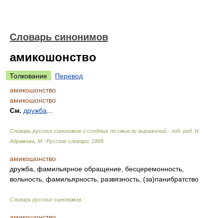
Словарь синонимов
амикошонство
Толкование
Перевод
амикошонство
амикошонство
См.
дружба
...
Словарь русских синонимов и сходных по смыслу выражений.- под. ред. Н.
Абрамова, М.: Русские словари
,
1999
.
амикошонство
дружба, фамильярное обращение, бесцеремонность,
вольность, фамильярность, развязность, (за)панибратство
Словарь русских синонимов
.
амикошонство