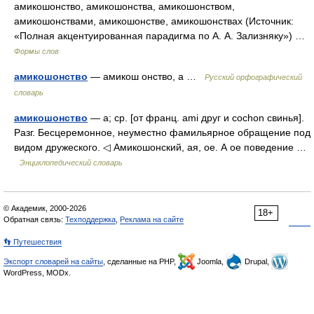
амикошонство, амикошонства, амикошонством,
амикошонствами, амикошонстве, амикошонствах (Источник:
«Полная акцентуированная парадигма по А. А. Зализняку») …
Формы слов
амикошонство
— амикош онство, а …
Русский орфографический
словарь
амикошонство
— а; ср. [от франц. ami друг и cochon свинья].
Разг. Бесцеремонное, неуместно фамильярное обращение под
видом дружеского. ◁ Амикошонский, ая, ое. А ое поведение …
Энциклопедический словарь
© Академик, 2000-2026
18+
Обратная связь:
Техподдержка
,
Реклама на сайте
👣 Путешествия
Экспорт словарей на сайты
, сделанные на PHP,
Joomla,
Drupal,
WordPress, MODx.