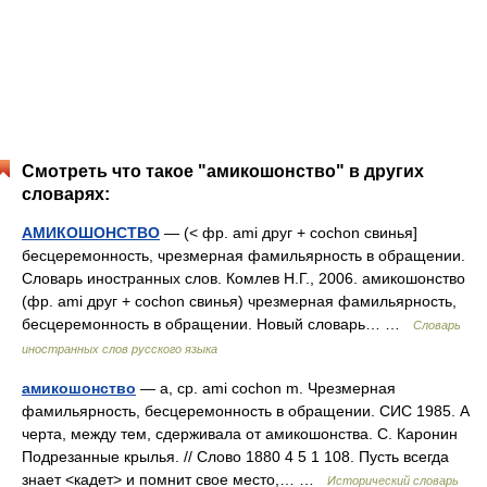
Смотреть что такое "амикошонство" в других
словарях:
АМИКОШОНСТВО
— (< фр. ami друг + cochon свинья]
бесцеремонность, чрезмерная фамильярность в обращении.
Словарь иностранных слов. Комлев Н.Г., 2006. амикошонство
(фр. ami друг + cochon свинья) чрезмерная фамильярность,
бесцеремонность в обращении. Новый словарь… …
Словарь
иностранных слов русского языка
амикошонство
— а, ср. ami cochon m. Чрезмерная
фамильярность, бесцеремонность в обращении. СИС 1985. А
черта, между тем, сдерживала от амикошонства. С. Каронин
Подрезанные крылья. // Слово 1880 4 5 1 108. Пусть всегда
знает <кадет> и помнит свое место,… …
Исторический словарь