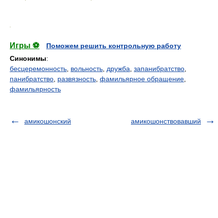
.
Игры ⚽
Поможем решить контрольную работу
Синонимы
:
бесцеремонность
,
вольность
,
дружба
,
запанибратство
,
панибратство
,
развязность
,
фамильярное обращение
,
фамильярность
амикошонский
амикошонствовавший