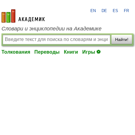
EN
DE
ES
FR
academic.ru
Словари и энциклопедии на Академике
Найти!
Толкования
Переводы
Книги
Игры ⚽