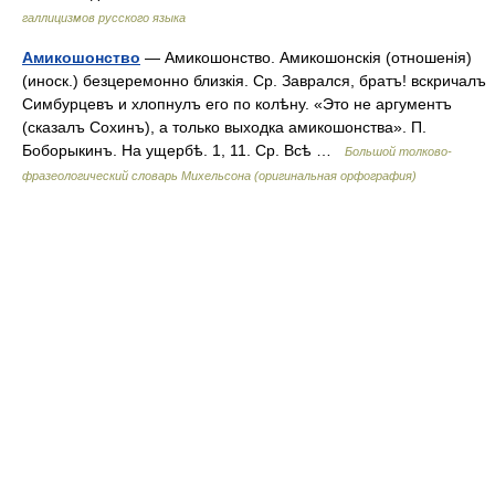
галлицизмов русского языка
Амикошонство
— Амикошонство. Амикошонскія (отношенія)
(иноск.) безцеремонно близкія. Ср. Заврался, братъ! вскричалъ
Симбурцевъ и хлопнулъ его по колѣну. «Это не аргументъ
(сказалъ Сохинъ), а только выходка амикошонства». П.
Боборыкинъ. На ущербѣ. 1, 11. Ср. Всѣ …
Большой толково-
фразеологический словарь Михельсона (оригинальная орфография)