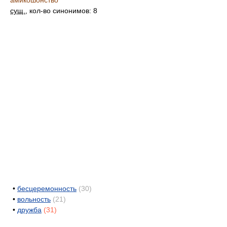
амикошонство
сущ.
, кол-во синонимов: 8
•
бесцеремонность
(30)
•
вольность
(21)
•
дружба
(31)