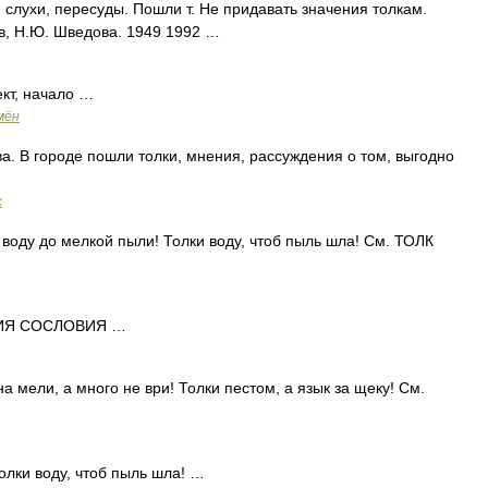
, слухи, пересуды. Пошли т. Не придавать значения толкам.
в, Н.Ю. Шведова. 1949 1992 …
ект, начало …
мён
а. В городе пошли толки, мнения, рассуждения о том, выгодно
х
воду до мелкой пыли! Толки воду, чтоб пыль шла! См. ТОЛК
ИЯ СОСЛОВИЯ …
 мели, а много не ври! Толки пестом, а язык за щеку! См.
олки воду, чтоб пыль шла! …