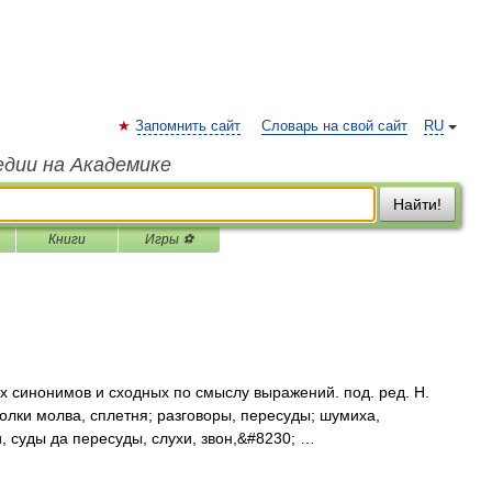
Запомнить сайт
Словарь на свой сайт
RU
едии на Академике
Найти!
Книги
Игры ⚽
х синонимов и сходных по смыслу выражений. под. ред. Н.
толки молва, сплетня; разговоры, пересуды; шумиха,
и, суды да пересуды, слухи, звон,&#8230; …