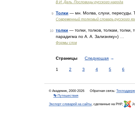
В.И. Даль. Пословицы русского народа
Толки
— мн. Молва, слухи, пересуды. 
9
Современный толковый словарь русского я
толки
— толки, толков, толкам, толки,
10
парадигма по А. А. Зализняку») …
Формы слов
Страницы
Следующая
→
1
2
3
4
5
6
© Академик, 2000-2026
Обратная связь:
Техподдерж
👣 Путешествия
Экспорт словарей на сайты
, сделанные на PHP,
Jo