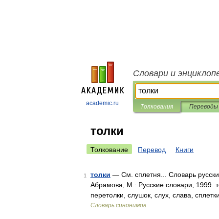
Словари и энциклоп
academic.ru
Толкования
Переводы
толки
Толкование
Перевод
Книги
толки
— См. сплетня... Словарь русски
1
Абрамова, М.: Русские словари, 1999. 
перетолки, слушок, слух, слава, сплетк
Словарь синонимов