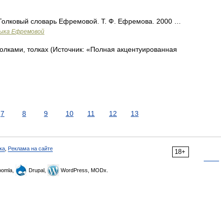
Толковый словарь Ефремовой. Т. Ф. Ефремова. 2000 …
зыка Ефремовой
 толками, толках (Источник: «Полная акцентуированная
7
8
9
10
11
12
13
ка
,
Реклама на сайте
18+
omla,
Drupal,
WordPress, MODx.