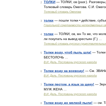
ТОЛКИ
— ТОЛКИ, ов (разг.). Разговоры
2
Толковый словарь Ожегова. С.И. Ожего
Толковый словарь Ожегова
толки
— пошли толки • действие, субъ
3
Глагольной сочетаемости непредметных и
толки
— ТОЛКИ, ов, мн То же, что молв
4
ли покупать на вывод крестьян (Г.) …
Толковый словарь русских существительны
Толки воду, чтоб пыль шла!
— Толки 
5
БЕСТОЛОЧЬ …
В.И. Даль. Пословицы русского народа
Толки воду на воеводу!
— См. ЗВАН
6
В.И. Даль. Пословицы русского народа
Толки пестом, а язык за щеку!
— Зерна
7
МУЖ ЖЕНА …
В.И. Даль. Пословицы русского народа
Толки воду до мелкой пыли!
— см. Т
8