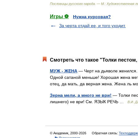
Пословицы
русского
народа
. —
М
.
:
Художественная
л
Игры ⚽
Нужна курсовая?
За черта отдай ее, и того уходит.
Смотреть что такое "Толки пестом, 
МУЖ - ЖЕНА
— Черт на дьяволе женился. 
Одной сатаной меньше! Хорошая жена метла
отец, да мать, да верная жена. Жена ль 
Зерна мели, а много не ври!
— Толки пес
лишнего) не ври! См. ЯЗЫК РЕЧЬ …
В.И. Д
© Академик, 2000-2026
Обратная связь:
Техподдерж