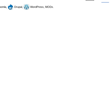
omla,
Drupal,
WordPress, MODx.