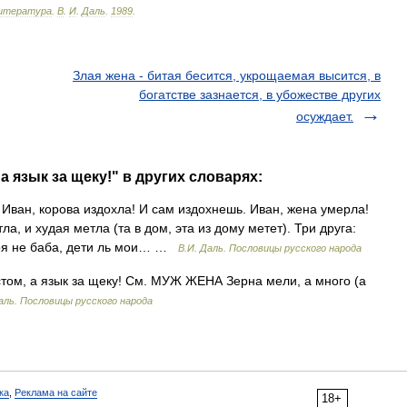
итература
.
В
.
И
.
Даль
.
1989
.
Злая жена - битая бесится, укрощаемая высится, в
богатстве зазнается, в убожестве других
осуждает.
а язык за щеку!" в других словарях:
Иван, корова издохла! И сам издохнешь. Иван, жена умерла!
, и худая метла (та в дом, эта из дому метет). Три друга:
моя не баба, дети ль мои… …
В.И. Даль. Пословицы русского народа
том, а язык за щеку! См. МУЖ ЖЕНА Зерна мели, а много (а
аль. Пословицы русского народа
ка
,
Реклама на сайте
18+