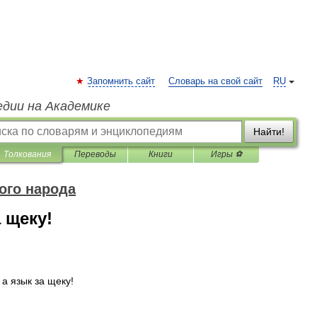
Запомнить сайт
Словарь на свой сайт
RU
едии на Академике
Найти!
Толкования
Переводы
Книги
Игры ⚽
ого народа
 щеку!
,
а
язык
за
щеку
!