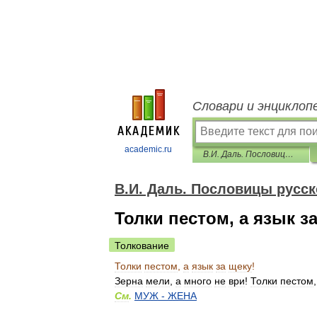
Словари и энциклоп
academic.ru
В.И. Даль. Пословицы русского народа
В.И. Даль. Пословицы русск
Толки пестом, а язык за
Толкование
Толки
пестом
,
а
язык
за
щеку
!
Зерна
мели
,
а
много
не
ври
!
Толки
пестом
См
.
МУЖ
-
ЖЕНА