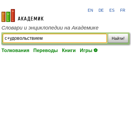
EN
DE
ES
FR
academic.ru
Словари и энциклопедии на Академике
Найти!
Толкования
Переводы
Книги
Игры ⚽