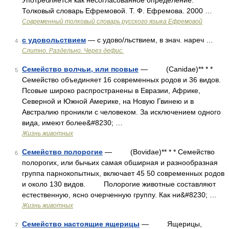
Употребляется как несогласованное определение.
Толковый словарь Ефремовой. Т. Ф. Ефремова. 2000 …
Современный толковый словарь русского языка Ефремовой
с удовольствием
— с удово/льствием, в знач. нареч …
4
Слитно. Раздельно. Через дефис.
Семейство волчьи, или псовые
— (Canidae)** * *
5
Семейство объединяет 16 современных родов и 36 видов.
Псовые широко распространены в Евразии, Африке,
Северной и Южной Америке, на Новую Гвинею и в
Австралию проникли с человеком. За исключением одного
вида, имеют более&#8230; …
Жизнь животных
Семейство полорогие
— (Bovidae)** * * Семейство
6
полорогих, или бычьих самая обширная и разнообразная
группа парнокопытных, включает 45 50 современных родов
и около 130 видов. Полорогие животные составляют
естественную, ясно очерченную группу. Как ни&#8230; …
Жизнь животных
Семейство настоящие ящерицы
— Ящерицы,
7