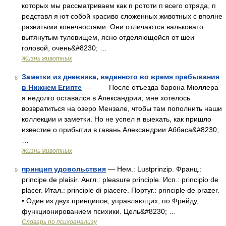
которых мы рассматриваем как п рототи п всего отряда, п
редставл я ют собой красиво сложенных животных с вполне
развитыми конечностями. Они отличаются вальковато
вытянутым туловищем, ясно отделяющейся от шеи
головой, очень&#8230; …
Жизнь животных
Заметки из дневника, веденного во время пребывания
8
в Нижнем Египте
— После отъезда барона Мюллера
я недолго оставался в Александрии; мне хотелось
возвратиться на озеро Мензале, чтобы там пополнить наши
коллекции и заметки. Но не успел я выехать, как пришло
известие о прибытии в гавань Александрии Аббаса&#8230;
…
Жизнь животных
принцип удовольствия
— Нем.: Lustprinzip. Франц.:
9
principe de plaisir. Англ.: pleasure principle. Исп.: principio de
placer. Итал.: principle di piacere. Португ.: principle de prazer.
• Один из двух принципов, управляющих, по Фрейду,
функционированием психики. Цель&#8230; …
Словарь по психоанализу