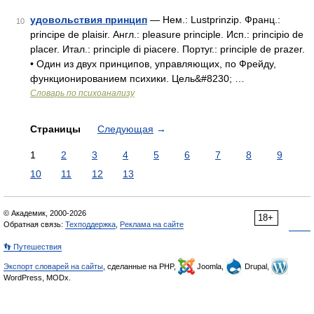
удовольствия принцип
— Нем.: Lustprinzip. Франц.:
10
principe de plaisir. Англ.: pleasure principle. Исп.: principio de
placer. Итал.: principle di piacere. Португ.: principle de prazer.
• Один из двух принципов, управляющих, по Фрейду,
функционированием психики. Цель&#8230; …
Словарь по психоанализу
Страницы
Следующая
→
1
2
3
4
5
6
7
8
9
10
11
12
13
© Академик, 2000-2026
18+
Обратная связь:
Техподдержка
,
Реклама на сайте
👣 Путешествия
Экспорт словарей на сайты
, сделанные на PHP,
Joomla,
Drupal,
WordPress, MODx.