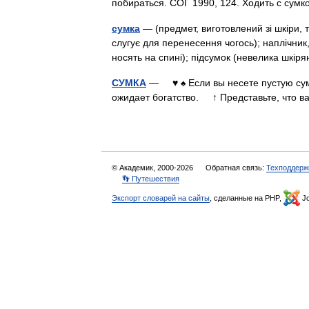
побираться. СОГ 1990, 124. Ходить с сум
сумка
— (предмет, виготовлений зі шкіри, 
слугує для перенесення чогось); наплічник,
носять на спині); підсумок (невелика шк
СУМКА
— ♥ ♠ Если вы несете пустую сумк
ожидает богатство. ↑ Представьте, что 
© Академик, 2000-2026
Обратная связь:
Техподдерж
👣 Путешествия
Экспорт словарей на сайты
, сделанные на PHP,
Jo