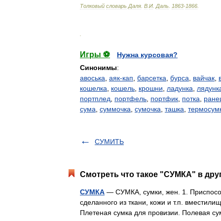
Толковый
словарь
Даля
.
В
.
И
.
Даль
.
1863
-
1866
.
.
Игры ⚽
Нужна курсовая?
Синонимы
:
авоська
,
аяк-кап
,
барсетка
,
бурса
,
вайчак
,
кошелка
,
кошель
,
крошни
,
ладунка
,
лядунк
портплед
,
портфель
,
портфик
,
потка
,
ране
сума
,
суммочка
,
сумочка
,
ташка
,
термосум
СУМИТЬ
Смотреть что такое "СУМКА" в дру
СУМКА
— СУМКА, сумки, жен. 1. Приспосо
сделанного из ткани, кожи и т.п. вместил
Плетеная сумка для провизии. Полевая сум