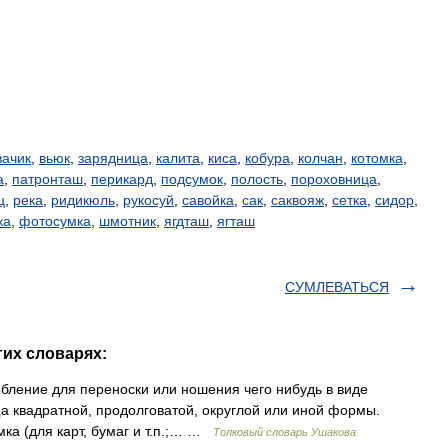
вачик
,
вьюк
,
зарядница
,
калита
,
киса
,
кобура
,
колчан
,
котомка
,
а
,
патронташ
,
перикард
,
подсумок
,
полость
,
пороховница
,
ц
,
река
,
ридикюль
,
рукосуй
,
савойка
,
сак
,
саквояж
,
сетка
,
сидор
,
ка
,
фотосумка
,
шмотник
,
ягдташ
,
ягташ
СУМЛЕВАТЬСЯ
гих словарях:
бление для переноски или ношения чего нибудь в виде
ища квадратной, продолговатой, округлой или иной формы.
ка (для карт, бумаг и т.п.;… …
Толковый словарь Ушакова