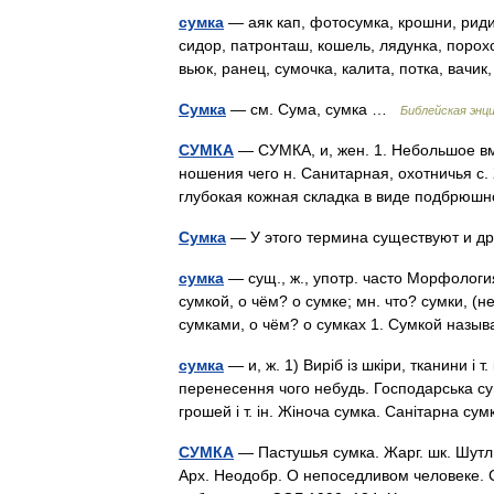
сумка
— аяк кап, фотосумка, крошни, ридик
сидор, патронташ, кошель, лядунка, порохо
вьюк, ранец, сумочка, калита, потка, вачи
Сумка
— см. Сума, сумка …
Библейская энц
СУМКА
— СУМКА, и, жен. 1. Небольшое вм
ношения чего н. Санитарная, охотничья с. 
глубокая кожная складка в виде подбрюш
Сумка
— У этого термина существуют и др
сумка
— сущ., ж., употр. часто Морфология:
сумкой, о чём? о сумке; мн. что? сумки, (н
сумками, о чём? о сумках 1. Сумкой наз
сумка
— и, ж. 1) Виріб із шкіри, тканини і 
перенесення чого небудь. Господарська сум
грошей і т. ін. Жіноча сумка. Санітарна с
СУМКА
— Пастушья сумка. Жарг. шк. Шутл
Арх. Неодобр. О непоседливом человеке. С