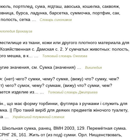
юль, портплед, сума, ягдташ, авоська, кошелка, саквояж,
вница, бурса, ладунка, барсетка, суммочка, портфик, сак,
к, полость, сетка …
Словарь синонимов
иклопедия Брокгауза
естилище из ткани, кожи или другого плотного материала для
Хозяйственная с. Дамская с. 2. У сумчатых животных: полость,
ного мешка, в к… …
Толковый словарь Ожегова
угие значения, см. Сумка (значения) …
Википедия
 (нет) чего? сумки, чему? сумке, (вижу) что? сумку, чем?
ет) чего? сумок, чему? сумкам, (вижу) что? сумки, чем?
ывается изделие из… …
Толковый словарь Дмитриева
т. ін., що має форму торбинки, футляра з ручками і служить для
ка. || Про такий виріб для деяких предметів жіночого туалету,
умка …
Український тлумачний словник
. Школьная сумка, ранец. ВМН 2003, 129. Перемётная сумка.
РНГ 26, 161. Жить от (из под) сумки. Орл. Нищенствовать,