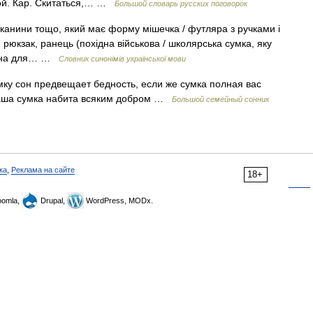
кой. Кар. Скитаться,… …
Большой словарь русских поговорок
тканини тощо, який має форму мішечка / футляра з ручками і
 рюкзак, ранець (похідна військова / школярська сумка, яку
іряна для… …
Словник синонімів української мови
у сон предвещает бедность, если же сумка полная вас
ваша сумка набита всяким добром …
Большой семейный сонник
ка
,
Реклама на сайте
18+
omla,
Drupal,
WordPress, MODx.