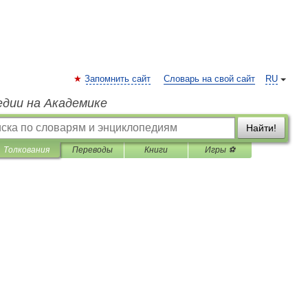
Запомнить сайт
Словарь на свой сайт
RU
едии на Академике
Найти!
Толкования
Переводы
Книги
Игры ⚽