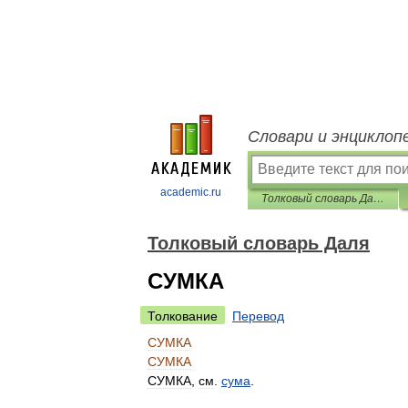
Словари и энциклоп
academic.ru
Толковый словарь Даля
Толковый словарь Даля
СУМКА
Толкование
Перевод
СУМКА
СУМКА
СУМКА
,
см
.
сума
.