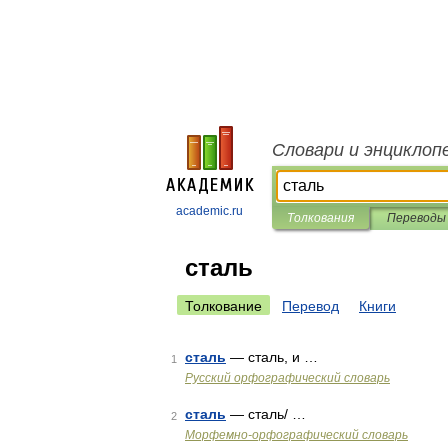
Словари и энциклоп
academic.ru
Толкования
Переводы
сталь
Толкование
Перевод
Книги
сталь
— сталь, и …
1
Русский орфографический словарь
сталь
— сталь/ …
2
Морфемно-орфографический словарь