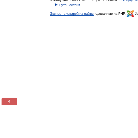
© Академик, 2000-2026
Обратная связь:
Техподдерж
👣 Путешествия
Экспорт словарей на сайты
, сделанные на PHP,
Jo
3