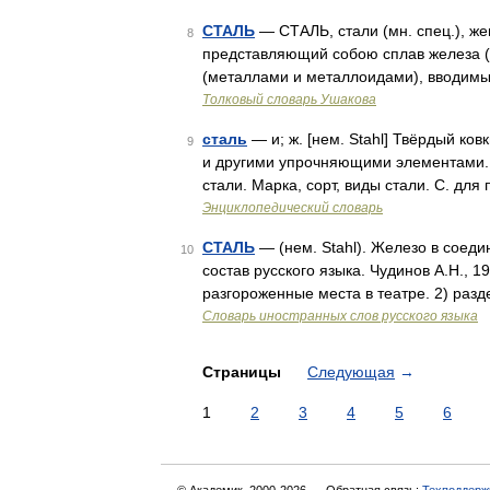
СТАЛЬ
— СТАЛЬ, стали (мн. спец.), же
8
представляющий собою сплав железа (
(металлами и металлоидами), вводимы
Толковый словарь Ушакова
сталь
— и; ж. [нем. Stahl] Твёрдый ко
9
и другими упрочняющими элементами. 
стали. Марка, сорт, виды стали. С. дл
Энциклопедический словарь
СТАЛЬ
— (нем. Stahl). Железо в соед
10
состав русского языка. Чудинов А.Н., 19
разгороженные места в театре. 2) раз
Словарь иностранных слов русского языка
Страницы
Следующая
→
1
2
3
4
5
6