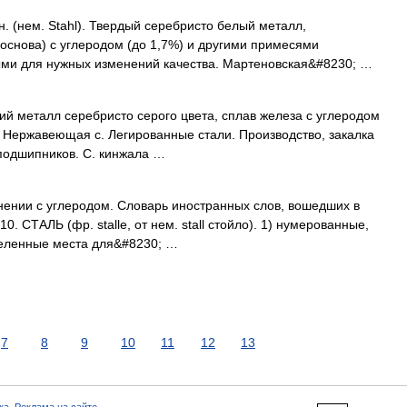
н. (нем. Stahl). Твердый серебристо белый металл,
основа) с углеродом (до 1,7%) и другими примесями
ми для нужных изменений качества. Мартеновская&#8230; …
вкий металл серебристо серого цвета, сплав железа с углеродом
Нержавеющая с. Легированные стали. Производство, закалка
я подшипников. С. кинжала …
инении с углеродом. Словарь иностранных слов, вошедших в
10. СТАЛЬ (фр. stalle, от нем. stall стойло). 1) нумерованные,
деленные места для&#8230; …
7
8
9
10
11
12
13