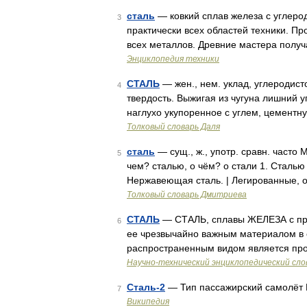
сталь
— ковкий сплав железа с углеро
3
практически всех областей техники. Пр
всех металлов. Древние мастера получ
Энциклопедия техники
СТАЛЬ
— жен., нем. уклад, углеродист
4
твердость. Выжигая из чугуна лишний у
наглухо укупоренное с углем, цементн
Толковый словарь Даля
сталь
— сущ., ж., употр. сравн. часто 
5
чем? сталью, о чём? о стали 1. Сталью
Нержавеющая сталь. | Легированные, 
Толковый словарь Дмитриева
СТАЛЬ
— СТАЛЬ, сплавы ЖЕЛЕЗА с пр
6
ее чрезвычайно важным материалом в с
распространенным видом является прос
Научно-технический энциклопедический сло
Сталь-2
— Тип пассажирский самолёт 
7
Википедия