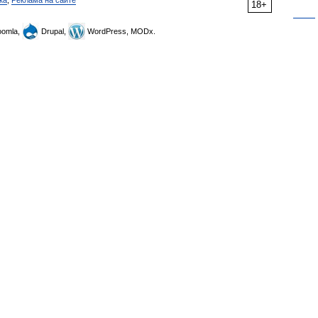
ка
,
Реклама на сайте
18+
omla,
Drupal,
WordPress, MODx.