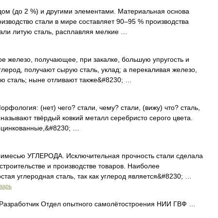
дом (до 2 %) и другими элементами. Материальная основа
оизводство стали в мире составляет 90–95 % производства
али литую сталь, расплавляя мелкие …
ое железо, получающее, при закалке, большую упругость и
глерод, получают сырую сталь, уклад; а перекаливая железо,
ую сталь; ныне отливают также&#8230; …
Морфология: (нет) чего? стали, чему? стали, (вижу) что? сталь,
 называют твёрдый ковкий металл серебристо серого цвета.
оцинкованные,&#8230; …
имесью УГЛЕРОДА. Исключительная прочность стали сделала
троительстве и производстве товаров. Наиболее
тая углеродная сталь, так как углерод является&#8230; …
варь
Разработчик Отдел опытного самолётостроения НИИ ГВФ …