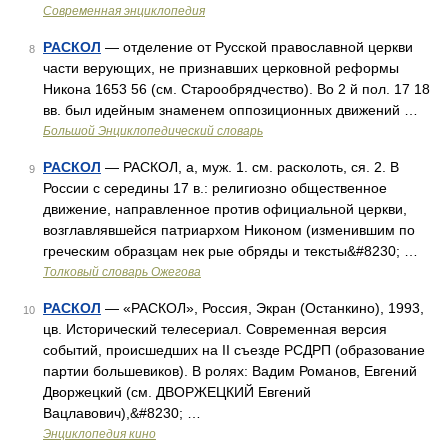
Современная энциклопедия
РАСКОЛ
— отделение от Русской православной церкви
8
части верующих, не признавших церковной реформы
Никона 1653 56 (см. Старообрядчество). Во 2 й пол. 17 18
вв. был идейным знаменем оппозиционных движений …
Большой Энциклопедический словарь
РАСКОЛ
— РАСКОЛ, а, муж. 1. см. расколоть, ся. 2. В
9
России с середины 17 в.: религиозно общественное
движение, направленное против официальной церкви,
возглавлявшейся патриархом Никоном (изменившим по
греческим образцам нек рые обряды и тексты&#8230; …
Толковый словарь Ожегова
РАСКОЛ
— «РАСКОЛ», Россия, Экран (Останкино), 1993,
10
цв. Исторический телесериал. Современная версия
событий, происшедших на II съезде РСДРП (образование
партии большевиков). В ролях: Вадим Романов, Евгений
Дворжецкий (см. ДВОРЖЕЦКИЙ Евгений
Вацлавович),&#8230; …
Энциклопедия кино