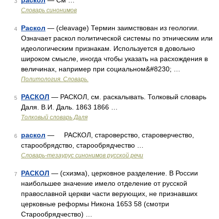
раскол
— См …
3
Словарь синонимов
Раскол
— (cleavage) Термин заимствован из геологии.
4
Означает раскол политической системы по этническим или
идеологическим признакам. Используется в довольно
широком смысле, иногда чтобы указать на расхождения в
величинах, например при социальном&#8230; …
Политология. Словарь.
РАСКОЛ
— РАСКОЛ, см. раскалывать. Толковый словарь
5
Даля. В.И. Даль. 1863 1866 …
Толковый словарь Даля
раскол
— РАСКОЛ, староверство, староверчество,
6
старообрядство, старообрядчество …
Словарь-тезаурус синонимов русской речи
РАСКОЛ
— (схизма), церковное разделение. В России
7
наибольшее значение имело отделение от русской
православной церкви части верующих, не признавших
церковные реформы Никона 1653 58 (смотри
Старообрядчество) …