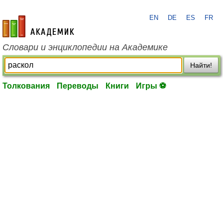
EN
DE
ES
FR
academic.ru
Словари и энциклопедии на Академике
Найти!
Толкования
Переводы
Книги
Игры ⚽