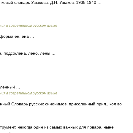
Толковый словарь Ушакова. Д.Н. Ушаков. 1935 1940 …
ия в современном русском языке
 форма ен, ена …
н, подсо/лена, лено, лены …
олённый …
ия в современном русском языке
ный Словарь русских синонимов. присоленный прил., кол во
мент, некогда один из самых важных для повара, ныне