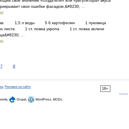
ющий свое значение «создателя» или «регулятора» вкуса
 прикрывает свои ошибки фасадом,&#8230; …
ва
: 1,5 л воды 5 6 картофелин 1 луковица
листа 1 ст. ложка укропа 1 ст. ложка зелени
ца&#8230; …
ва
7
8
ка
,
Реклама на сайте
18+
omla,
Drupal,
WordPress, MODx.