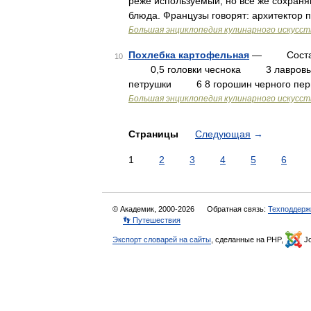
реже используемый, но все же сохраня
блюда. Французы говорят: архитектор
Большая энциклопедия кулинарного искусст
Похлебка картофельная
— Состав
10
0,5 головки чеснока 3 лавровых 
петрушки 6 8 горошин черного пер
Большая энциклопедия кулинарного искусст
Страницы
Следующая
→
1
2
3
4
5
6
© Академик, 2000-2026
Обратная связь:
Техподдерж
👣 Путешествия
Экспорт словарей на сайты
, сделанные на PHP,
Jo