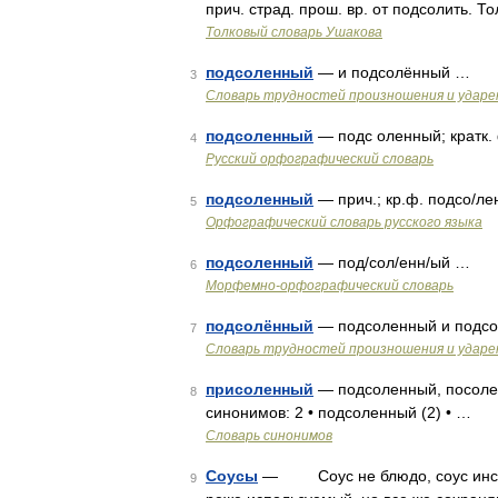
прич. страд. прош. вр. от подсолить. 
Толковый словарь Ушакова
подсоленный
— и подсолённый …
3
Словарь трудностей произношения и ударен
подсоленный
— подс оленный; кратк.
4
Русский орфографический словарь
подсоленный
— прич.; кр.ф. подсо/ле
5
Орфографический словарь русского языка
подсоленный
— под/сол/енн/ый …
6
Морфемно-орфографический словарь
подсолённый
— подсоленный и подс
7
Словарь трудностей произношения и ударен
присоленный
— подсоленный, посолен
8
синонимов: 2 • подсоленный (2) • …
Словарь синонимов
Соусы
— Соус не блюдо, соус инстру
9