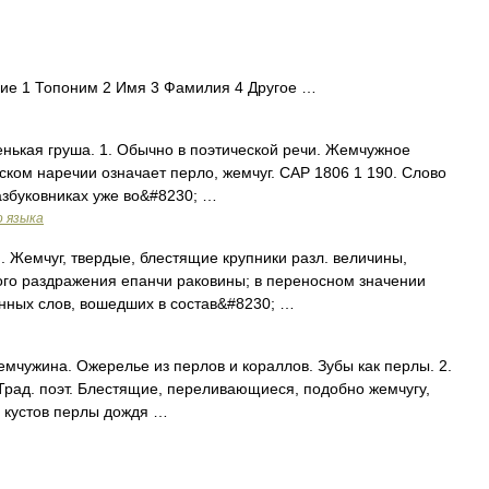
ие 1 Топоним 2 Имя 3 Фамилия 4 Другое …
маленькая груша. 1. Обычно в поэтической речи. Жемчужное
енском наречии означает перло, жемчуг. САР 1806 1 190. Слово
азбуковниках уже во&#8230; …
о языка
ula). Жемчуг, твердые, блестящие крупники разл. величины,
го раздражения епанчи раковины; в переносном значении
нных слов, вошедших в состав&#8230; …
Жемчужина. Ожерелье из перлов и кораллов. Зубы как перлы. 2.
. Трад. поэт. Блестящие, переливающиеся, подобно жемчугу,
ах кустов перлы дождя …