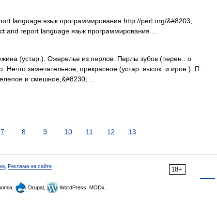
report language язык программирования http://perl.org/&#8203;
tract and report language язык программирования …
жина (устар.). Ожерелье из перлов. Перлы зубов (перен.: о
о. Нечто замечательное, прекрасное (устар. высок. и ирон.). П.
 нелепое и смешное,&#8230; …
7
8
9
10
11
12
13
ка
,
Реклама на сайте
18+
omla,
Drupal,
WordPress, MODx.