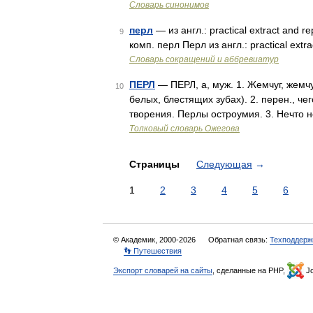
Словарь синонимов
перл
— из англ.: practical extract and 
9
комп. перл Перл из англ.: practical ex
Словарь сокращений и аббревиатур
ПЕРЛ
— ПЕРЛ, а, муж. 1. Жемчуг, жемчу
10
белых, блестящих зубах). 2. перен., чег
творения. Перлы остроумия. 3. Нечто
Толковый словарь Ожегова
Страницы
Следующая
→
1
2
3
4
5
6
© Академик, 2000-2026
Обратная связь:
Техподдерж
👣 Путешествия
Экспорт словарей на сайты
, сделанные на PHP,
Jo