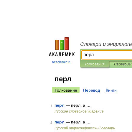
Словари и энциклоп
academic.ru
Толкования
Переводы
перл
Толкование
Перевод
Книги
перл
— перл, а …
1
Русское словесное ударение
перл
— перл, а …
2
Русский орфографический словарь