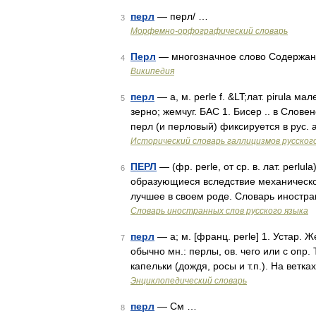
перл
— перл/ …
3
Морфемно-орфографический словарь
Перл
— многозначное слово Содержан
4
Википедия
перл
— а, м. perle f. &LT;лат. pirula 
5
зерно; жемчуг. БАС 1. Бисер .. в Слов
перл (и перловый) фиксируется в рус. 
Исторический словарь галлицизмов русског
ПЕРЛ
— (фр. perle, от ср. в. лат. perl
6
образующиеся вследствие механическо
лучшее в своем роде. Словарь иностра
Словарь иностранных слов русского языка
перл
— а; м. [франц. perle] 1. Устар. 
7
обычно мн.: перлы, ов. чего или с опр
капельки (дождя, росы и т.п.). На ветк
Энциклопедический словарь
перл
— См …
8