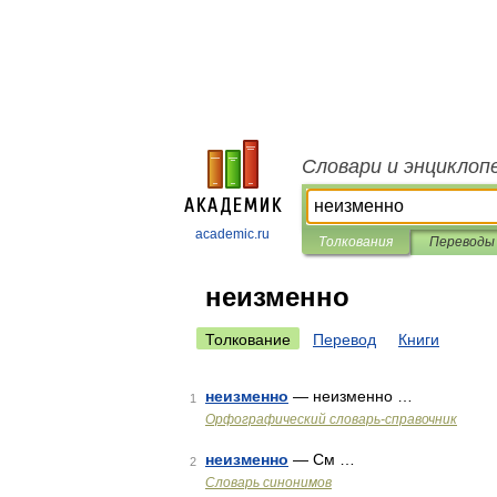
Словари и энциклоп
academic.ru
Толкования
Переводы
неизменно
Толкование
Перевод
Книги
неизменно
— неизменно …
1
Орфографический словарь-справочник
неизменно
— См …
2
Словарь синонимов