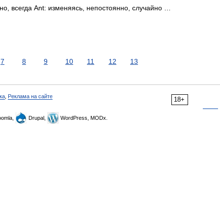
о, всегда Ant: изменяясь, непостоянно, случайно …
7
8
9
10
11
12
13
ка
,
Реклама на сайте
18+
omla,
Drupal,
WordPress, MODx.