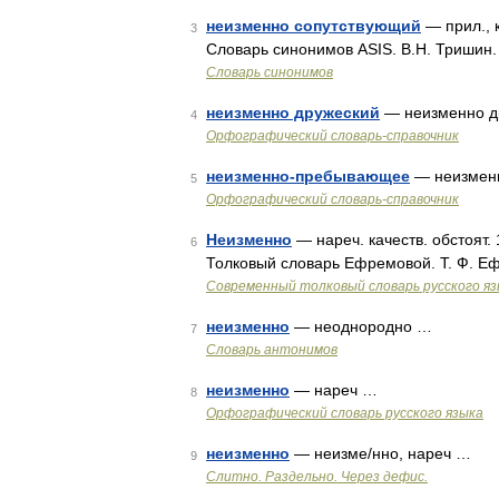
неизменно сопутствующий
— прил., к
3
Словарь синонимов ASIS. В.Н. Тришин
Словарь синонимов
неизменно дружеский
— неизменно д
4
Орфографический словарь-справочник
неизменно-пребывающее
— неизмен
5
Орфографический словарь-справочник
Неизменно
— нареч. качеств. обстоят.
6
Толковый словарь Ефремовой. Т. Ф. Е
Современный толковый словарь русского я
неизменно
— неоднородно …
7
Словарь антонимов
неизменно
— нареч …
8
Орфографический словарь русского языка
неизменно
— неизме/нно, нареч …
9
Слитно. Раздельно. Через дефис.