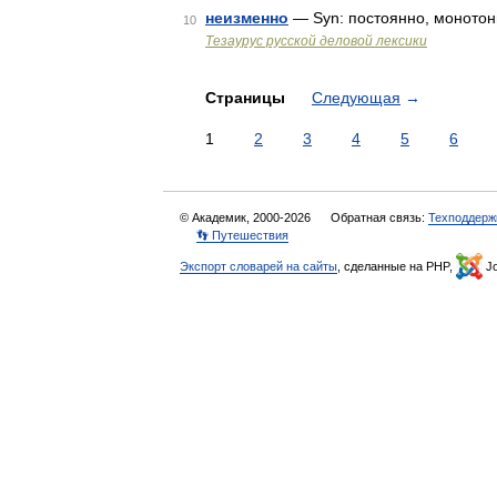
неизменно
— Syn: постоянно, монотонн
10
Тезаурус русской деловой лексики
Страницы
Следующая
→
1
2
3
4
5
6
© Академик, 2000-2026
Обратная связь:
Техподдерж
👣 Путешествия
Экспорт словарей на сайты
, сделанные на PHP,
Jo