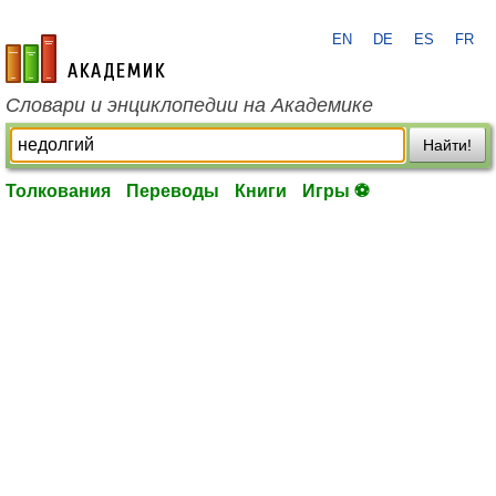
EN
DE
ES
FR
academic.ru
Словари и энциклопедии на Академике
Найти!
Толкования
Переводы
Книги
Игры ⚽