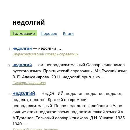
недолгий
Толкование
Перевод
Книги
недолгий
— недолгий …
1
Орфографический словарь-справочник
недолгий
— см. непродолжительный Словарь синонимов
2
русского языка. Практический справочник. М.: Русский язык.
З. Е. Александрова. 2011. недолгий прил. • ко …
Словарь синонимов
НЕДОЛГИЙ
— НЕДОЛГИЙ, недолгая, недолгое; недолог,
3
недолга, недолго. Краткий по времени,
непродолжительный. После недолгого колебания. «Алое
сияние стоит недолгое время над потемневшей землей.»
А.Тургенев. Толковый словарь Ушакова. Д.Н. Ушаков. 1935
1940 …