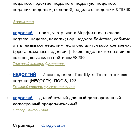
недолгое, недолгие, недолгого, недолгую, недолгое,
недолгих, недолгим, недолгой, недолгою, недолгим,&#8230;
…
Формы слов
недолгий
— прил., употр. часто Морфология: недолог,
8
недолга, недолго, недолги; нар. недолго Действие, событие
и т. д. называют недолгим, если оно длится короткое время.
Дорога оказалась недолгой. | После недолгих колебаний он
наконец согласился пойти со&#8230; …
Толковый словарь Дмитриева
НЕДОЛГИЙ
— И вся недолгая. Пск. Шутл. То же, что и вся
9
недолга (НЕДОЛГА). ПОС 3, 122 …
Большой словарь русских поговорок
недолгий
— долгий вечный длинный долговременный
10
долгосрочный продолжительный …
Словарь антонимов
Страницы
Следующая
→