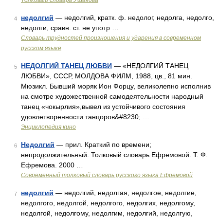
Толковый словарь Ушакова
недолгий
— недолгий, кратк. ф. недолог, недолга, недолго,
4
недолги; сравн. ст. не употр …
Словарь трудностей произношения и ударения в современном
русском языке
НЕДОЛГИЙ ТАНЕЦ ЛЮБВИ
— «НЕДОЛГИЙ ТАНЕЦ
5
ЛЮБВИ», СССР, МОЛДОВА ФИЛМ, 1988, цв., 81 мин.
Мюзикл. Бывший моряк Ион Форцу, великолепно исполнив
на смотре художественной самодеятельности народный
танец «чокырлия»,вывел из устойчивого состояния
удовлетворенности танцоров&#8230; …
Энциклопедия кино
Недолгий
— прил. Краткий по времени;
6
непродолжительный. Толковый словарь Ефремовой. Т. Ф.
Ефремова. 2000 …
Современный толковый словарь русского языка Ефремовой
недолгий
— недолгий, недолгая, недолгое, недолгие,
7
недолгого, недолгой, недолгого, недолгих, недолгому,
недолгой, недолгому, недолгим, недолгий, недолгую,