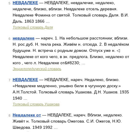
НЕВДАЛЕКЕ
— НЕВДАЛЕКЕ, невдалечке, недалеко,
5
недалече, близко, вблизи. Невдалеке отсель деревня.
Невдалеке Фомина от святой. Толковый словарь Даля. В.И.
Даль. 1863 1866 …
Толковый словарь Даля
невдалеке
— нареч. 1. На небольшом расстоянии; вблизи.
6
Н. рос дуб. Н. текла река. Живём н. отсюда. 2. В недалёком
будущем. Н. встреча с родным домом. Отпуск уже н. ◁
Невдалеке от кого чего, в зн. предлога. Близко, недалеко от
кого , чего л. Невдалеке от&#8230; …
Энциклопедический словарь
НЕВДАЛЕКЕ
— НЕВДАЛЕКЕ, нареч. Недалеко, близко.
7
«Невдалеке медленно, унывно били в чугунную доску.»
А.Н.Толстой. Толковый словарь Ушакова. Д.Н. Ушаков. 1935
1940 …
Толковый словарь Ушакова
Невдалеке от
— НЕВДАЛЕКЕ, нареч. Вблизи, недалеко.
8
Живёт н. Толковый словарь Ожегова. С.И. Ожегов, Н.Ю.
Шведова. 1949 1992 …