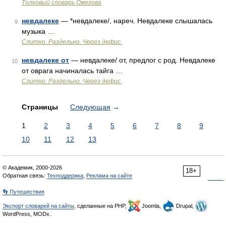
Толковый словарь Ожегова
невдалеке
— *невдалеке/, нареч. Невдалеке слышалась
9
музыка …
Слитно. Раздельно. Через дефис.
невдалеке от
— невдалеке/ от, предлог с род. Невдалеке
10
от оврага начиналась тайга …
Слитно. Раздельно. Через дефис.
Страницы
Следующая
→
1
2
3
4
5
6
7
8
9
10
11
12
13
© Академик, 2000-2026
18+
Обратная связь:
Техподдержка
,
Реклама на сайте
👣 Путешествия
Экспорт словарей на сайты
, сделанные на PHP,
Joomla,
Drupal,
WordPress, MODx.