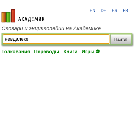
EN
DE
ES
FR
academic.ru
Словари и энциклопедии на Академике
Найти!
Толкования
Переводы
Книги
Игры ⚽