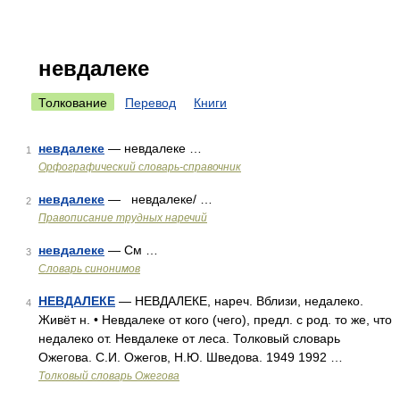
невдалеке
Толкование
Перевод
Книги
невдалеке
— невдалеке …
1
Орфографический словарь-справочник
невдалеке
— невдалеке/ …
2
Правописание трудных наречий
невдалеке
— См …
3
Словарь синонимов
НЕВДАЛЕКЕ
— НЕВДАЛЕКЕ, нареч. Вблизи, недалеко.
4
Живёт н. • Невдалеке от кого (чего), предл. с род. то же, что
недалеко от. Невдалеке от леса. Толковый словарь
Ожегова. С.И. Ожегов, Н.Ю. Шведова. 1949 1992 …
Толковый словарь Ожегова