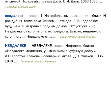
от святой. Толковый словарь Даля. В.И. Даль. 1863 1866 …
Толковый словарь Даля
невдалеке
— нареч. 1. На небольшом расстоянии; вблизи. Н.
рос дуб. Н. текла река. Живём н. отсюда. 2. В недалёком
будущем. Н. встреча с родным домом. Отпуск уже н. ◁
Невдалеке от кого чего, в зн. предлога. Близко, недалеко от
кого , чего л. Невдалеке от… …
Энциклопедический словарь
НЕВДАЛЕКЕ
— НЕВДАЛЕКЕ, нареч. Недалеко, близко.
«Невдалеке медленно, унывно били в чугунную доску.»
А.Н.Толстой. Толковый словарь Ушакова. Д.Н. Ушаков. 1935
1940 …
Толковый словарь Ушакова