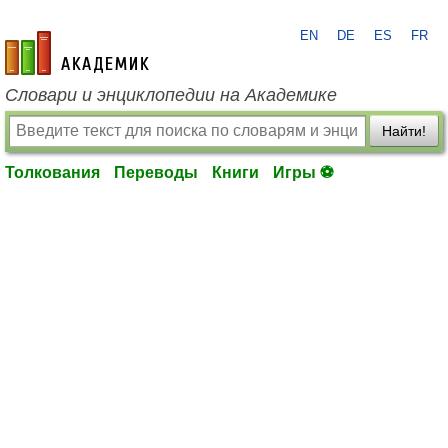
EN
DE
ES
FR
academic.ru
Словари и энциклопедии на Академике
Найти!
Толкования
Переводы
Книги
Игры ⚽