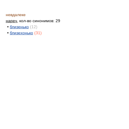
невдалеке
нареч
, кол-во синонимов: 29
•
близенько
(12)
•
близехонько
(31)