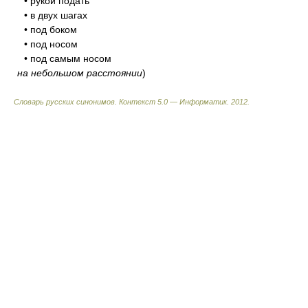
• рукой подать
• в двух шагах
• под боком
• под носом
• под самым носом
на небольшом расстоянии
)
Словарь русских синонимов. Контекст 5.0 — Информатик.
2012
.