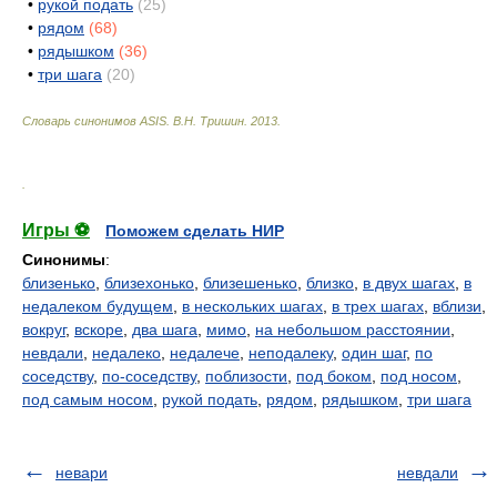
•
рукой подать
(25)
•
рядом
(68)
•
рядышком
(36)
•
три шага
(20)
Словарь синонимов ASIS.
В.Н. Тришин
.
2013
.
.
Игры ⚽
Поможем сделать НИР
Синонимы
:
близенько
,
близехонько
,
близешенько
,
близко
,
в двух шагах
,
в
недалеком будущем
,
в нескольких шагах
,
в трех шагах
,
вблизи
,
вокруг
,
вскоре
,
два шага
,
мимо
,
на небольшом расстоянии
,
невдали
,
недалеко
,
недалече
,
неподалеку
,
один шаг
,
по
соседству
,
по-соседству
,
поблизости
,
под боком
,
под носом
,
под самым носом
,
рукой подать
,
рядом
,
рядышком
,
три шага
невари
невдали