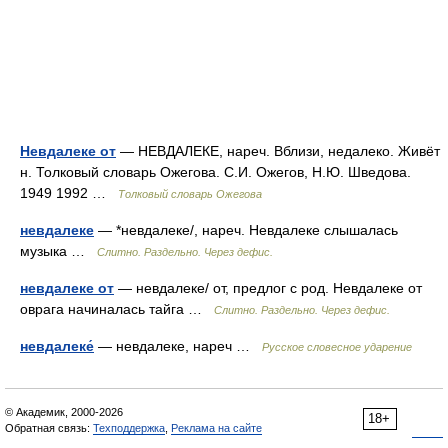
Невдалеке от
— НЕВДАЛЕКЕ, нареч. Вблизи, недалеко. Живёт
н. Толковый словарь Ожегова. С.И. Ожегов, Н.Ю. Шведова.
1949 1992 …
Толковый словарь Ожегова
невдалеке
— *невдалеке/, нареч. Невдалеке слышалась
музыка …
Слитно. Раздельно. Через дефис.
невдалеке от
— невдалеке/ от, предлог с род. Невдалеке от
оврага начиналась тайга …
Слитно. Раздельно. Через дефис.
невдалеке́
— невдалеке, нареч …
Русское словесное ударение
© Академик, 2000-2026
18+
Обратная связь:
Техподдержка
,
Реклама на сайте