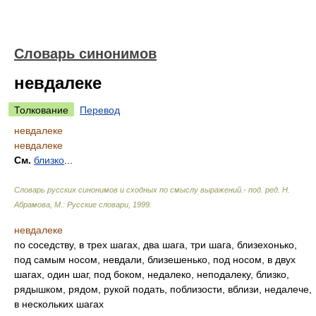
Словарь синонимов
невдалеке
Толкование
Перевод
невдалеке
невдалеке
См.
близко
...
Словарь русских синонимов и сходных по смыслу выражений.- под. ред. Н.
Абрамова, М.: Русские словари
,
1999
.
невдалеке
по соседству, в трех шагах, два шага, три шага, близехонько,
под самым носом, невдали, близешенько, под носом, в двух
шагах, один шаг, под боком, недалеко, неподалеку, близко,
рядышком, рядом, рукой подать, поблизости, вблизи, недалече,
в нескольких шагах