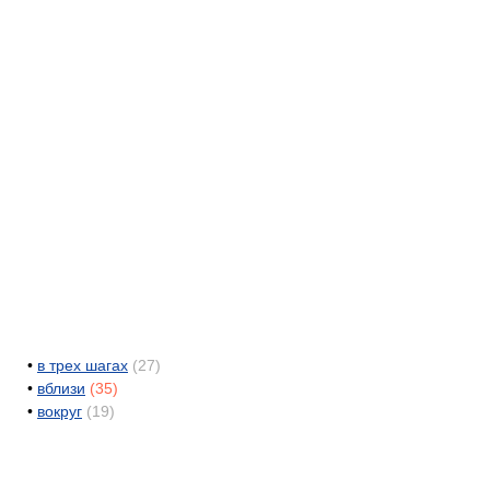
•
в трех шагах
(27)
•
вблизи
(35)
•
вокруг
(19)