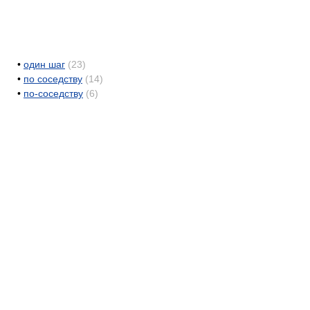
•
один шаг
(23)
•
по соседству
(14)
•
по-соседству
(6)