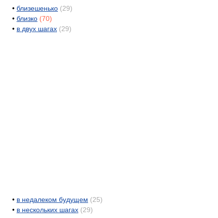
•
близешенько
(29)
•
близко
(70)
•
в двух шагах
(29)
•
в недалеком будущем
(25)
•
в нескольких шагах
(29)