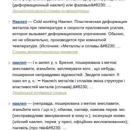
(деформационный наклеп) или фазовых&#8230; …
Энциклопедический словарь по металлургии
Наклеп
— Cold working Наклеп. Пластическая деформация
7
металла при температуре и скорости приложения усилия,
которое вызывает деформационное упрочнение. Обычно,
но не обязательно, производится при комнатной
температуре. (Источник: «Металлы и сплавы.&#8230; …
Словарь металлургических терминов
наклеп
— I н аклеп у, ч. Брехня, поширювана з метою
8
знеславити, зганьбити, заплямувати кого , що небудь;
поширення неправдивих відомостей. Зводити наклеп. II
накл еп у, ч.: •• Накле/п мета/лів і спла/вів зміна структури і
властивостей металів (сплавів),&#8230; …
Український тлумачний словник
наклеп
— (неправда, поширювана з метою знеславити,
9
зганьбити кого / що н.); обмова, наговір, намова перев. мн.
(несправедливе звинувачення в чому н.); інсинуація книжн.
(злісний наклеп, перев. у пресі, офіційних висловлюваннях);
пасквіль (про твір&#8230; …