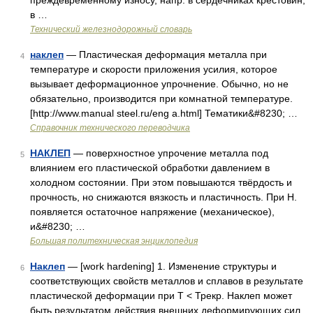
преждевременному износу, напр. в сердечниках крестовин,
в …
Технический железнодорожный словарь
наклеп
— Пластическая деформация металла при
4
температуре и скорости приложения усилия, которое
вызывает деформационное упрочнение. Обычно, но не
обязательно, производится при комнатной температуре.
[http://www.manual steel.ru/eng a.html] Тематики&#8230; …
Справочник технического переводчика
НАКЛЕП
— поверхностное упрочение металла под
5
влиянием его пластической обработки давлением в
холодном состоянии. При этом повышаются твёрдость и
прочность, но снижаются вязкость и пластичность. При Н.
появляется остаточное напряжение (механическое),
и&#8230; …
Большая политехническая энциклопедия
Наклеп
— [work hardening] 1. Изменение структуры и
6
соответствующих свойств металлов и сплавов в результате
пластической деформации при Т < Трекр. Наклеп может
быть результатом действия внешних деформирующих сил