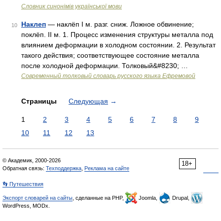
Словник синонімів української мови
Наклеп
— наклёп I м. разг. сниж. Ложное обвинение;
10
поклёп. II м. 1. Процесс изменения структуры металла под
влиянием деформации в холодном состоянии. 2. Результат
такого действия; соответствующее состояние металла
после холодной деформации. Толковый&#8230; …
Современный толковый словарь русского языка Ефремовой
Страницы
Следующая
→
1
2
3
4
5
6
7
8
9
10
11
12
13
© Академик, 2000-2026
18+
Обратная связь:
Техподдержка
,
Реклама на сайте
👣 Путешествия
Экспорт словарей на сайты
, сделанные на PHP,
Joomla,
Drupal,
WordPress, MODx.