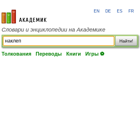
EN
DE
ES
FR
academic.ru
Словари и энциклопедии на Академике
Найти!
Толкования
Переводы
Книги
Игры ⚽