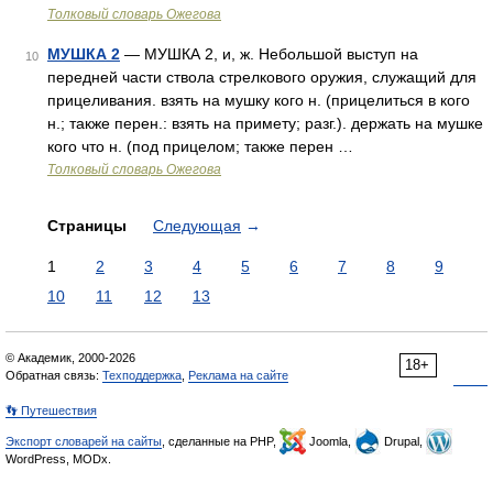
Толковый словарь Ожегова
МУШКА 2
— МУШКА 2, и, ж. Небольшой выступ на
10
передней части ствола стрелкового оружия, служащий для
прицеливания. взять на мушку кого н. (прицелиться в кого
н.; также перен.: взять на примету; разг.). держать на мушке
кого что н. (под прицелом; также перен …
Толковый словарь Ожегова
Страницы
Следующая
→
1
2
3
4
5
6
7
8
9
10
11
12
13
© Академик, 2000-2026
18+
Обратная связь:
Техподдержка
,
Реклама на сайте
👣 Путешествия
Экспорт словарей на сайты
, сделанные на PHP,
Joomla,
Drupal,
WordPress, MODx.