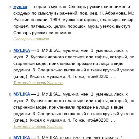
мушка
— серая в мушках. Словарь русских синонимов и
3
сходных по смыслу выражений. под. ред. Н. Абрамова, М.:
Русские словари, 1999. мушка кантарида, пластырь, визир,
прицел, пятнышко, целик, порошок, муха, узелок, выступ
Словарь русских синонимов …
Словарь синонимов
МУШКА
— 1. МУШКА1, мушкии, жен. 1. уменьш. ласк. к
4
муха. 2. Кусочек черного пластыря или тафты, который, по
старинной моде, приклеивали прежде на лицо в виде
родинки. 3. Специально вытканный в ткани круглый узелок
(спец.). Кисея с мушками. 4. То же, что&#8230; …
Толковый словарь Ушакова
МУШКА
— 1. МУШКА1, мушкии, жен. 1. уменьш. ласк. к
5
муха. 2. Кусочек черного пластыря или тафты, который, по
старинной моде, приклеивали прежде на лицо в виде
родинки. 3. Специально вытканный в ткани круглый узелок
(спец.). Кисея с мушками. 4. То же, что&#8230; …
Толковый словарь Ушакова
МУШКА
— 1. МУШКА, и; мн. род. шек, дат. шкам; ж. 1.
6