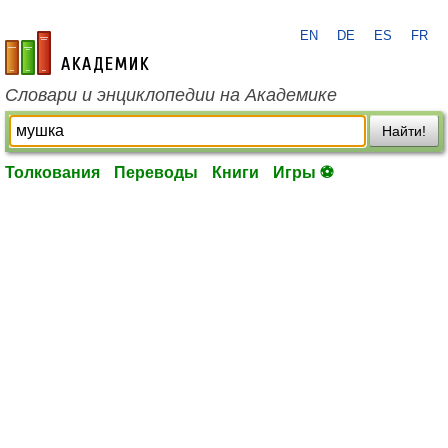
EN
DE
ES
FR
academic.ru
Словари и энциклопедии на Академике
Найти!
Толкования
Переводы
Книги
Игры ⚽