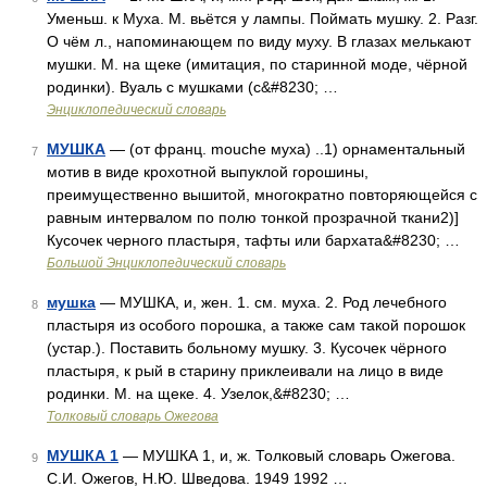
Уменьш. к Муха. М. вьётся у лампы. Поймать мушку. 2. Разг.
О чём л., напоминающем по виду муху. В глазах мелькают
мушки. М. на щеке (имитация, по старинной моде, чёрной
родинки). Вуаль с мушками (с&#8230; …
Энциклопедический словарь
МУШКА
— (от франц. mouche муха) ..1) орнаментальный
7
мотив в виде крохотной выпуклой горошины,
преимущественно вышитой, многократно повторяющейся с
равным интервалом по полю тонкой прозрачной ткани2)]
Кусочек черного пластыря, тафты или бархата&#8230; …
Большой Энциклопедический словарь
мушка
— МУШКА, и, жен. 1. см. муха. 2. Род лечебного
8
пластыря из особого порошка, а также сам такой порошок
(устар.). Поставить больному мушку. 3. Кусочек чёрного
пластыря, к рый в старину приклеивали на лицо в виде
родинки. М. на щеке. 4. Узелок,&#8230; …
Толковый словарь Ожегова
МУШКА 1
— МУШКА 1, и, ж. Толковый словарь Ожегова.
9
С.И. Ожегов, Н.Ю. Шведова. 1949 1992 …