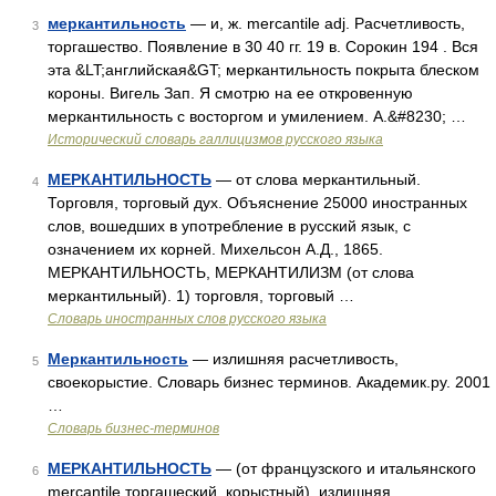
меркантильность
— и, ж. mercantile adj. Расчетливость,
3
торгашество. Появление в 30 40 гг. 19 в. Сорокин 194 . Вся
эта &LT;английская&GT; меркантильность покрыта блеском
короны. Вигель Зап. Я смотрю на ее откровенную
меркантильность с восторгом и умилением. А.&#8230; …
Исторический словарь галлицизмов русского языка
МЕРКАНТИЛЬНОСТЬ
— от слова меркантильный.
4
Торговля, торговый дух. Объяснение 25000 иностранных
слов, вошедших в употребление в русский язык, с
означением их корней. Михельсон А.Д., 1865.
МЕРКАНТИЛЬНОСТЬ, МЕРКАНТИЛИЗМ (от слова
меркантильный). 1) торговля, торговый …
Словарь иностранных слов русского языка
Меркантильность
— излишняя расчетливость,
5
своекорыстие. Словарь бизнес терминов. Академик.ру. 2001
…
Словарь бизнес-терминов
МЕРКАНТИЛЬНОСТЬ
— (от французского и итальянского
6
mercantile торгашеский, корыстный), излишняя