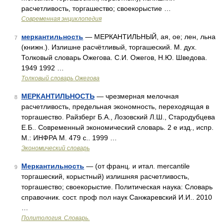
расчетливость, торгашество; своекорыстие …
Современная энциклопедия
меркантильность
— МЕРКАНТИЛЬНЫЙ, ая, ое; лен, льна
7
(книжн.). Излишне расчётливый, торгашеский. М. дух.
Толковый словарь Ожегова. С.И. Ожегов, Н.Ю. Шведова.
1949 1992 …
Толковый словарь Ожегова
МЕРКАНТИЛЬНОСТЬ
— чрезмерная мелочная
8
расчетливость, предельная экономность, переходящая в
торгашество. Райзберг Б.А., Лозовский Л.Ш., Стародубцева
Е.Б.. Современный экономический словарь. 2 е изд., испр.
М.: ИНФРА М. 479 с.. 1999 …
Экономический словарь
Меркантильность
— (от франц. и итал. mercantile
9
торгашеский, корыстный) излишняя расчетливость,
торгашество; своекорыстие. Политическая наука: Словарь
справочник. сост. проф пол наук Санжаревский И.И.. 2010
…
Политология. Словарь.