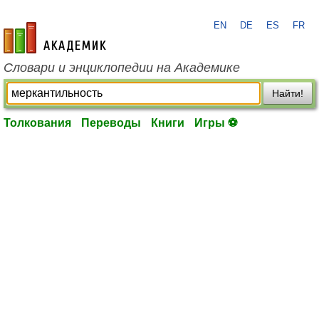
EN
DE
ES
FR
academic.ru
Словари и энциклопедии на Академике
Найти!
Толкования
Переводы
Книги
Игры ⚽