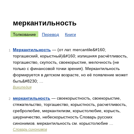
меркантильность
Толкование
Перевод
Книги
Меркантильность
— (от лат. mercantile&#160;
1
торгашеский, корыстный)&#160; излишняя расчётливость,
торгашество, скупость, своекорыстие, мелочность (не
только с финансовой точки зрения). Меркантильность
формируется в детском возрасте, но её появление может
быть&#8230; …
Википедия
меркантильность
— своекорыстность, своекорыстие,
2
стяжательство, торгашество, корыстность, расчетливость,
сребролюбие, меркантилизм, корыстолюбие, корысть,
шкурничество, небескорыстность Словарь русских
синонимов. меркантильность см. корыстолюбие …
Словарь синонимов