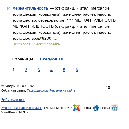
меркантильность
— (от франц. и итал. mercantile
10
торгашеский, корыстный), излишняя расчётливость,
торгашество; своекорыстие. * * * МЕРКАНТИЛЬНОСТЬ
МЕРКАНТИЛЬНОСТЬ (от франц. и итал. mercantile
торгашеский, корыстный), излишняя расчетливость,
торгашество;&#8230; …
Энциклопедический словарь
Страницы
Следующая
→
1
2
3
4
5
6
© Академик, 2000-2026
18+
Обратная связь:
Техподдержка
,
Реклама на сайте
👣 Путешествия
Экспорт словарей на сайты
, сделанные на PHP,
Joomla,
Drupal,
WordPress, MODx.