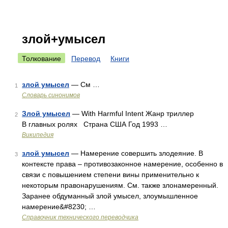
злой+умысел
Толкование
Перевод
Книги
злой умысел
— См …
1
Словарь синонимов
Злой умысел
— With Harmful Intent Жанр триллер
2
В главных ролях Страна США Год 1993 …
Википедия
злой умысел
— Намерение совершить злодеяние. В
3
контексте права – противозаконное намерение, особенно в
связи с повышением степени вины применительно к
некоторым правонарушениям. См. также злонамеренный.
Заранее обдуманный злой умысел, злоумышленное
намерение&#8230; …
Справочник технического переводчика