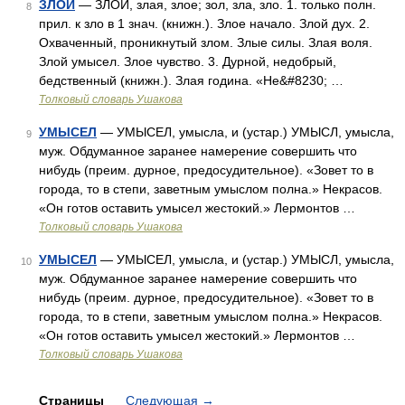
ЗЛОЙ
— ЗЛОЙ, злая, злое; зол, зла, зло. 1. только полн.
8
прил. к зло в 1 знач. (книжн.). Злое начало. Злой дух. 2.
Охваченный, проникнутый злом. Злые силы. Злая воля.
Злой умысел. Злое чувство. 3. Дурной, недобрый,
бедственный (книжн.). Злая година. «Не&#8230; …
Толковый словарь Ушакова
УМЫСЕЛ
— УМЫСЕЛ, умысла, и (устар.) УМЫСЛ, умысла,
9
муж. Обдуманное заранее намерение совершить что
нибудь (преим. дурное, предосудительное). «Зовет то в
города, то в степи, заветным умыслом полна.» Некрасов.
«Он готов оставить умысел жестокий.» Лермонтов …
Толковый словарь Ушакова
УМЫСЕЛ
— УМЫСЕЛ, умысла, и (устар.) УМЫСЛ, умысла,
10
муж. Обдуманное заранее намерение совершить что
нибудь (преим. дурное, предосудительное). «Зовет то в
города, то в степи, заветным умыслом полна.» Некрасов.
«Он готов оставить умысел жестокий.» Лермонтов …
Толковый словарь Ушакова
Страницы
Следующая
→