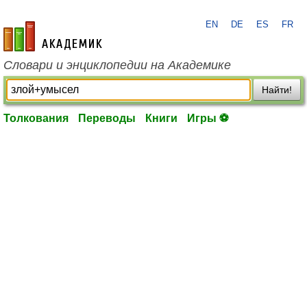
EN
DE
ES
FR
academic.ru
Словари и энциклопедии на Академике
Найти!
Толкования
Переводы
Книги
Игры ⚽