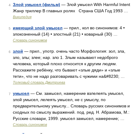
Злой умысел (фильм)
— Злой умысел With Harmful Intent
4
Жанр триллер В главных ролях Страна США Год 1993 …
Википедия
имеющий злой умысел
— прил., кол во синонимов: 4 •
5
злокозненный (14) • злостный (21) • коварный (30) …
Словарь синонимов
злой
— прил., употр. очень часто Морфология: зол, зла,
6
зло, злы; злее; нар. зло 1. Злым называют недоброго
человека, который плохо относится к другим людям.
Расскажите ребёнку, что бывают «злые дяди» и «злые
тети», что не надо разговаривать с чужими на&#8230; …
Толковый словарь Дмитриева
умысел
— См. замысел, намерение взлелеять умысел,
7
злой умысел, лелеять умысел, не с умыслу, по
предварительному умыслу... Словарь русских синонимов и
сходных по смыслу выражений. под. ред. Н. Абрамова, М.:
Русские словари, 1999. умысел замысел, намерение; …
Словарь синонимов