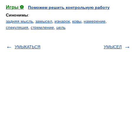
Игры ⚽
Поможем решить контрольную работу
Синонимы
:
задняя мысль
,
замысел
,
изнарок
,
ковы
,
намерение
,
спекуляция
,
стремление
,
цель
УМЫКАТЬСЯ
УМЫСЕЛ