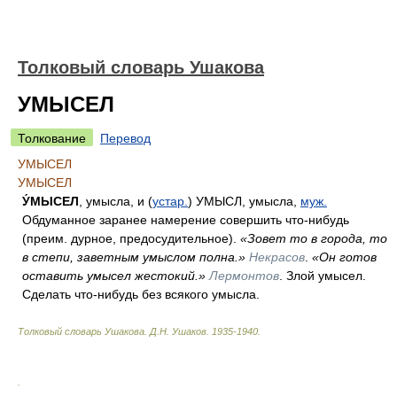
Толковый словарь Ушакова
УМЫСЕЛ
Толкование
Перевод
УМЫСЕЛ
УМЫСЕЛ
У́МЫСЕЛ
, умысла, и (
устар.
) УМЫСЛ, умысла,
муж.
Обдуманное заранее намерение совершить что-нибудь
(преим. дурное, предосудительное).
«Зовет то в города, то
в степи, заветным умыслом полна.»
Некрасов
.
«Он готов
оставить умысел жестокий.»
Лермонтов
. Злой умысел.
Сделать что-нибудь без всякого умысла.
Толковый словарь Ушакова
.
Д.Н. Ушаков.
1935-1940
.
.