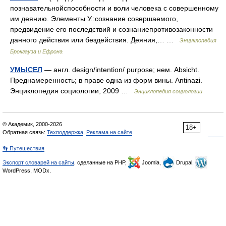
познавательнойспособности и воли человека с совершенному
им деянию. Элементы У.:сознание совершаемого,
предвидение его последствий и сознаниепротивозаконности
данного действия или бездействия. Деяния,… …
Энциклопедия
Брокгауза и Ефрона
УМЫСЕЛ
— англ. design/intention/ purpose; нем. Absicht.
Преднамеренность; в праве одна из форм вины. Antinazi.
Энциклопедия социологии, 2009 …
Энциклопедия социологии
© Академик, 2000-2026
18+
Обратная связь:
Техподдержка
,
Реклама на сайте
👣 Путешествия
Экспорт словарей на сайты
, сделанные на PHP,
Joomla,
Drupal,
WordPress, MODx.