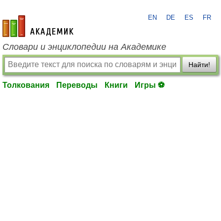
EN
DE
ES
FR
academic.ru
Словари и энциклопедии на Академике
Найти!
Толкования
Переводы
Книги
Игры ⚽