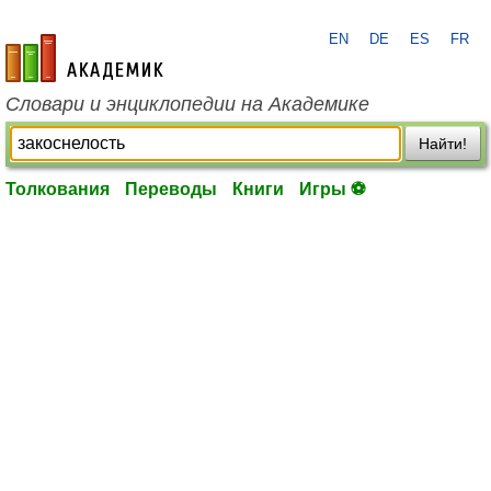
EN
DE
ES
FR
academic.ru
Словари и энциклопедии на Академике
Найти!
Толкования
Переводы
Книги
Игры ⚽