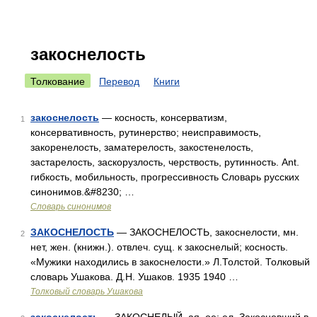
закоснелость
Толкование
Перевод
Книги
закоснелость
— косность, консерватизм,
1
консервативность, рутинерство; неисправимость,
закоренелость, заматерелость, закостенелость,
застарелость, заскорузлость, черствость, рутинность. Ant.
гибкость, мобильность, прогрессивность Словарь русских
синонимов.&#8230; …
Словарь синонимов
ЗАКОСНЕЛОСТЬ
— ЗАКОСНЕЛОСТЬ, закоснелости, мн.
2
нет, жен. (книжн.). отвлеч. сущ. к закоснелый; косность.
«Мужики находились в закоснелости.» Л.Толстой. Толковый
словарь Ушакова. Д.Н. Ушаков. 1935 1940 …
Толковый словарь Ушакова