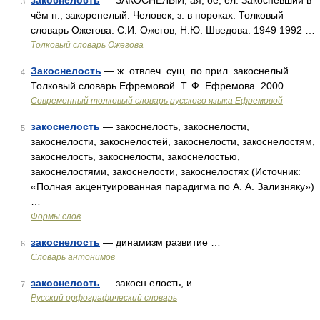
закоснелость
— ЗАКОСНЕЛЫЙ, ая, ое; ел. Закосневший в
3
чём н., закоренелый. Человек, з. в пороках. Толковый
словарь Ожегова. С.И. Ожегов, Н.Ю. Шведова. 1949 1992 …
Толковый словарь Ожегова
Закоснелость
— ж. отвлеч. сущ. по прил. закоснелый
4
Толковый словарь Ефремовой. Т. Ф. Ефремова. 2000 …
Современный толковый словарь русского языка Ефремовой
закоснелость
— закоснелость, закоснелости,
5
закоснелости, закоснелостей, закоснелости, закоснелостям,
закоснелость, закоснелости, закоснелостью,
закоснелостями, закоснелости, закоснелостях (Источник:
«Полная акцентуированная парадигма по А. А. Зализняку»)
…
Формы слов
закоснелость
— динамизм развитие …
6
Словарь антонимов
закоснелость
— закосн елость, и …
7
Русский орфографический словарь