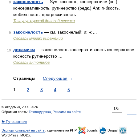
закоснелость
— Syn: косность, консерватизм (кн.),
8
консервативность, рутинерство (редк.) Ant: гибкость,
мобильность, прогрессивность …
Тезаурус русской деловой лексики
закоснелость
— см. закоснелый; и; ж …
9
Словарь многих выражений
динамизм
— закоснелость консервативность консерватизм
10
косность рутинерство …
Словарь антонимов
Страницы
Следующая
→
1
2
3
4
5
© Академик, 2000-2026
18+
Обратная связь:
Техподдержка
,
Реклама на сайте
👣 Путешествия
Экспорт словарей на сайты
, сделанные на PHP,
Joomla,
Drupal,
WordPress, MODx.