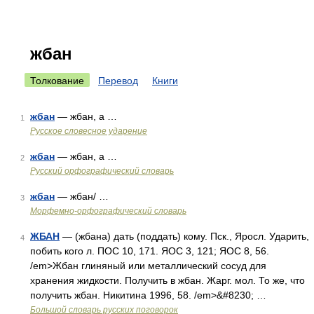
жбан
Толкование
Перевод
Книги
жбан
— жбан, а …
1
Русское словесное ударение
жбан
— жбан, а …
2
Русский орфографический словарь
жбан
— жбан/ …
3
Морфемно-орфографический словарь
ЖБАН
— (жбана) дать (поддать) кому. Пск., Яросл. Ударить,
4
побить кого л. ПОС 10, 171. ЯОС 3, 121; ЯОС 8, 56.
/em>Жбан глиняный или металлический сосуд для
хранения жидкости. Получить в жбан. Жарг. мол. То же, что
получить жбан. Никитина 1996, 58. /em>&#8230; …
Большой словарь русских поговорок