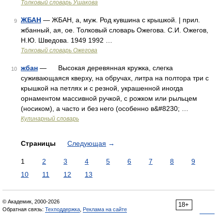
Толковый словарь Ушакова
ЖБАН
— ЖБАН, а, муж. Род кувшина с крышкой. | прил.
9
жбанный, ая, ое. Толковый словарь Ожегова. С.И. Ожегов,
Н.Ю. Шведова. 1949 1992 …
Толковый словарь Ожегова
жбан
— Высокая деревянная кружка, слегка
10
суживающаяся кверху, на обручах, литра на полтора три с
крышкой на петлях и с резной, украшенной иногда
орнаментом массивной ручкой, с рожком или рыльцем
(носиком), а часто и без него (особенно в&#8230; …
Кулинарный словарь
Страницы
Следующая
→
1
2
3
4
5
6
7
8
9
10
11
12
13
© Академик, 2000-2026
18+
Обратная связь:
Техподдержка
,
Реклама на сайте