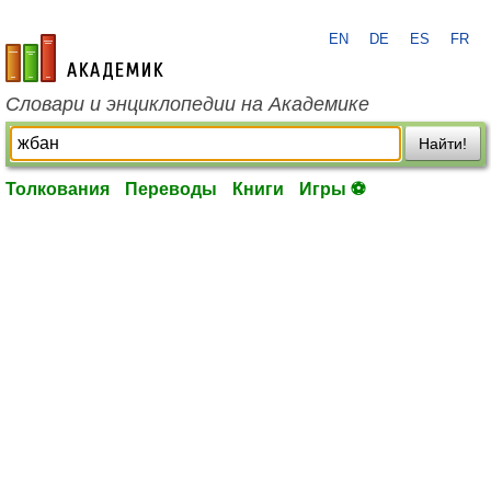
EN
DE
ES
FR
academic.ru
Словари и энциклопедии на Академике
Найти!
Толкования
Переводы
Книги
Игры ⚽