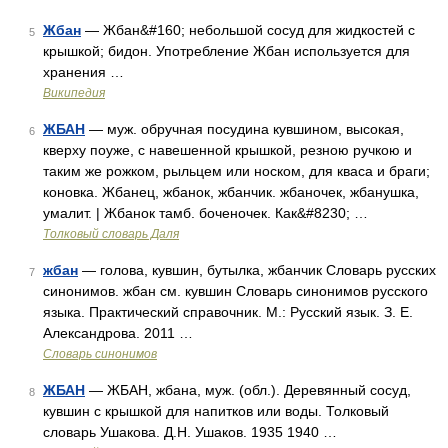
Жбан
— Жбан&#160; небольшой сосуд для жидкостей с
5
крышкой; бидон. Употребление Жбан используется для
хранения …
Википедия
ЖБАН
— муж. обручная посудина кувшином, высокая,
6
кверху поуже, с навешенной крышкой, резною ручкою и
таким же рожком, рыльцем или носком, для кваса и браги;
коновка. Жбанец, жбанок, жбанчик. жбаночек, жбанушка,
умалит. | Жбанок тамб. боченочек. Как&#8230; …
Толковый словарь Даля
жбан
— голова, кувшин, бутылка, жбанчик Словарь русских
7
синонимов. жбан см. кувшин Словарь синонимов русского
языка. Практический справочник. М.: Русский язык. З. Е.
Александрова. 2011 …
Словарь синонимов
ЖБАН
— ЖБАН, жбана, муж. (обл.). Деревянный сосуд,
8
кувшин с крышкой для напитков или воды. Толковый
словарь Ушакова. Д.Н. Ушаков. 1935 1940 …