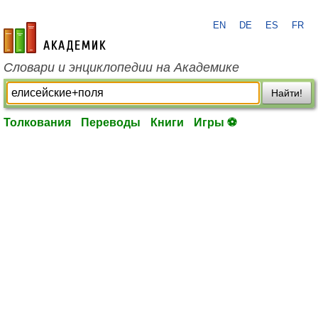
EN
DE
ES
FR
academic.ru
Словари и энциклопедии на Академике
Найти!
Толкования
Переводы
Книги
Игры ⚽