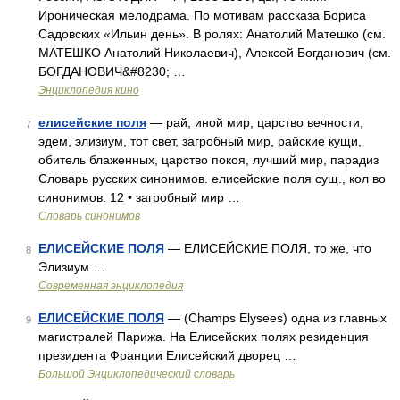
Ироническая мелодрама. По мотивам рассказа Бориса
Садовских «Ильин день». В ролях: Анатолий Матешко (см.
МАТЕШКО Анатолий Николаевич), Алексей Богданович (см.
БОГДАНОВИЧ&#8230; …
Энциклопедия кино
елисейские поля
— рай, иной мир, царство вечности,
7
эдем, элизиум, тот свет, загробный мир, райские кущи,
обитель блаженных, царство покоя, лучший мир, парадиз
Словарь русских синонимов. елисейские поля сущ., кол во
синонимов: 12 • загробный мир …
Словарь синонимов
ЕЛИСЕЙСКИЕ ПОЛЯ
— ЕЛИСЕЙСКИЕ ПОЛЯ, то же, что
8
Элизиум …
Современная энциклопедия
ЕЛИСЕЙСКИЕ ПОЛЯ
— (Champs Elysees) одна из главных
9
магистралей Парижа. На Елисейских полях резиденция
президента Франции Елисейский дворец …
Большой Энциклопедический словарь