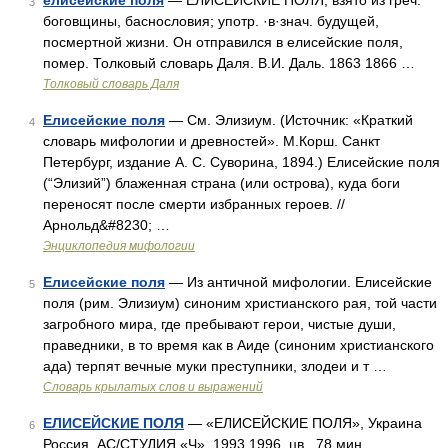
елисейские поля
— ЕЛИСЕЙСКИЕ ПОЛЯ, взято из греч.
3
боговщины, баснословия; употр. ·в·знач. будущей,
посмертной жизни. Он отправился в елисейские поля,
помер. Толковый словарь Даля. В.И. Даль. 1863 1866 …
Толковый словарь Даля
Елисейские поля
— См. Элизиум. (Источник: «Краткий
4
словарь мифологии и древностей». М.Корш. Санкт
Петербург, издание А. С. Суворина, 1894.) Елисейские поля
(“Элизий”) блаженная страна (или острова), куда боги
переносят после смерти избранных героев. //
Арнольд&#8230; …
Энциклопедия мифологии
Елисейские поля
— Из античной мифологии. Елисейские
5
поля (рим. Элизиум) синоним христианского рая, той части
загробного мира, где пребывают герои, чистые души,
праведники, в то время как в Аиде (синоним христианского
ада) терпят вечные муки преступники, злодеи и т …
Словарь крылатых слов и выражений
ЕЛИСЕЙСКИЕ ПОЛЯ
— «ЕЛИСЕЙСКИЕ ПОЛЯ», Украина
6
Россия, АС/СТУДИЯ «Ч», 1993 1996, цв., 78 мин.