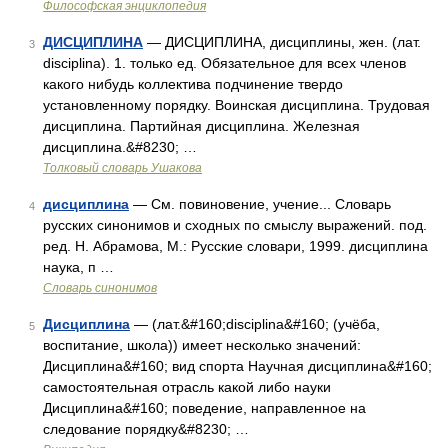
Философская энциклопедия
ДИСЦИПЛИНА
— ДИСЦИПЛИНА, дисциплины, жен. (лат.
3
disciplina). 1. только ед. Обязательное для всех членов
какого нибудь коллектива подчинение твердо
установленному порядку. Воинская дисциплина. Трудовая
дисциплина. Партийная дисциплина. Железная
дисциплина.&#8230; …
Толковый словарь Ушакова
дисциплина
— См. повиновение, учение... Словарь
4
русских синонимов и сходных по смыслу выражений. под.
ред. Н. Абрамова, М.: Русские словари, 1999. дисциплина
наука, п …
Словарь синонимов
Дисциплина
— (лат.&#160;disciplina&#160; (учёба,
5
воспитание, школа)) имеет несколько значений:
Дисциплина&#160; вид спорта Научная дисциплина&#160;
самостоятельная отрасль какой либо науки
Дисциплина&#160; поведение, направленное на
следование порядку&#8230; …