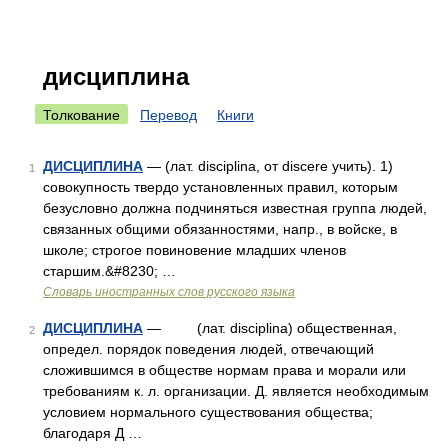
дисциплина
Толкование
Перевод
Книги
ДИСЦИПЛИНА
— (лат. disciplina, от discere учить). 1)
1
совокупность твердо установленных правил, которым
безусловно должна подчиняться известная группа людей,
связанных общими обязанностями, напр., в войске, в
школе; строгое повиновение младших членов
старшим.&#8230; …
Словарь иностранных слов русского языка
ДИСЦИПЛИНА
— (лат. disciplina) общественная,
2
определ. порядок поведения людей, отвечающий
сложившимся в обществе нормам права и морали или
требованиям к. л. организации. Д. является необходимым
условием нормального существования общества;
благодаря Д …