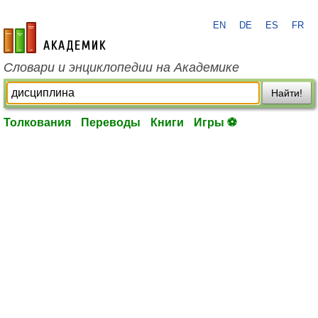
EN
DE
ES
FR
academic.ru
Словари и энциклопедии на Академике
Найти!
Толкования
Переводы
Книги
Игры ⚽