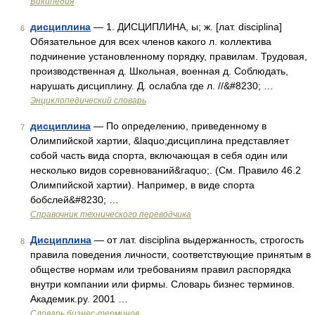
Википедия
дисциплина
— 1. ДИСЦИПЛИНА, ы; ж. [лат. disciplina]
6
Обязательное для всех членов какого л. коллектива
подчинение установленному порядку, правилам. Трудовая,
производственная д. Школьная, военная д. Соблюдать,
нарушать дисциплину. Д. ослабла где л. //&#8230; …
Энциклопедический словарь
дисциплина
— По определению, приведенному в
7
Олимпийской хартии, &laquo;дисциплина представляет
собой часть вида спорта, включающая в себя один или
несколько видов соревнований&raquo;. (См. Правило 46.2
Олимпийской хартии). Например, в виде спорта
бобслей&#8230; …
Справочник технического переводчика
Дисциплина
— от лат. disciplina выдержанность, строгость
8
правила поведения личности, соответствующие принятым в
обществе нормам или требованиям правил распорядка
внутри компании или фирмы. Словарь бизнес терминов.
Академик.ру. 2001 …
Словарь бизнес-терминов