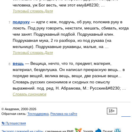
человека, уж Бог весть, чем этот ему&#8230; …
Толковый словарь Даля
подруку
— идти с кем, подручь, об руку, положив руку в
7
локоть. Под руку говорить, некстати, мешать, сбивать, когда
чем занят. Подрукавный подбой. Подрукавный клин.
Подрукавная мука, 2 го разбора, из под рукава (на
мельнице). Подрукавные рукавицы, малые, на …
Толковый словарь Даля
вещь
— Вещица, нечто, что то, предмет, материя,
8
материал, безделушка. Он написал прекрасную вещь... в
порядке вещей, велика вещь, вещи, две разные вещи...
Словарь русских синонимов и сходных по смыслу
выражений. под. ред. Н. Абрамова, М.: Русские&#8230; …
Словарь синонимов
© Академик, 2000-2026
18+
Обратная связь:
Техподдержка
,
Реклама на сайте
👣 Путешествия
Экспорт словарей на сайты
, сделанные на PHP,
Joomla,
Drupal,