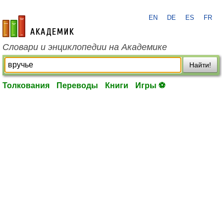
EN
DE
ES
FR
academic.ru
Словари и энциклопедии на Академике
Найти!
Толкования
Переводы
Книги
Игры ⚽