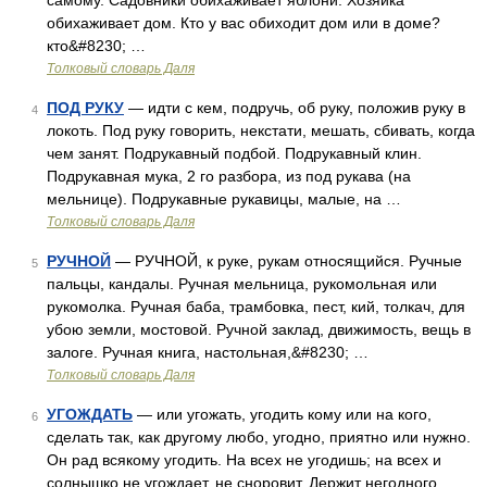
самому. Садовники обихаживает яблони. Хозяйка
обихаживает дом. Кто у вас обиходит дом или в доме?
кто&#8230; …
Толковый словарь Даля
ПОД РУКУ
— идти с кем, подручь, об руку, положив руку в
4
локоть. Под руку говорить, некстати, мешать, сбивать, когда
чем занят. Подрукавный подбой. Подрукавный клин.
Подрукавная мука, 2 го разбора, из под рукава (на
мельнице). Подрукавные рукавицы, малые, на …
Толковый словарь Даля
РУЧНОЙ
— РУЧНОЙ, к руке, рукам относящийся. Ручные
5
пальцы, кандалы. Ручная мельница, рукомольная или
рукомолка. Ручная баба, трамбовка, пест, кий, толкач, для
убою земли, мостовой. Ручной заклад, движимость, вещь в
залоге. Ручная книга, настольная,&#8230; …
Толковый словарь Даля
УГОЖДАТЬ
— или угожать, угодить кому или на кого,
6
сделать так, как другому любо, угодно, приятно или нужно.
Он рад всякому угодить. На всех не угодишь; на всех и
солнышко не угождает, не сноровит. Держит негодного