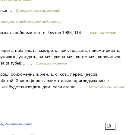
; нсв …
Словарь многих выражений
…
Морфемно-орфографический словарь
азывать побоями кого л. Глухов 1988, 114 …
Большой словарь
лядеть, наблюдать, смотреть, приглядывать, присматривать;
уживать, угождать, виться, увиваться, вертеться, волочиться,
лаза (в зубы),… …
Словарь синонимов
рош. обихоженный, жен, а, о; сов., перех. (несов.
 заботой. Христофоровы внимательно приглядывались к
 как будет выглядеть дом, если его по… …
Малый академический
ка
,
Реклама на сайте
18+