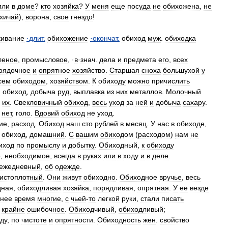
или
в
доме
?
кто
хозяйка
?
У
меня
еще
посуда
не
обихожена
,
не
хичай
),
ворона
,
свое
гнездо
!
ивание
·
длит
.
обихожение
·
окончат
.
обиход
муж
.
обиходка
леное
,
промысловое
, ·
в
·
знач
.
дела
и
предмета
его
,
всех
рядочное
и
опрятное
хозяйство
.
Старшая
сноха
большухой
у
сем
обиходом
,
хозяйством
.
К
обиходу
можно
причислить
й
обиход
,
добыча
руд
,
выплавка
из
них
металлов
.
Молочный
их
.
Свекловичный
обиход
,
весь
уход
за
ней
и
добыча
сахару
.
нет
,
голо
.
Вдовий
обиход
не
уход
.
ие
,
расход
.
Обиход
наш
сто
рублей
в
месяц
.
У
нас
в
обиходе
,
обиход
,
домашний
.
С
вашим
обиходом
(
расходом
)
нам
не
иход
по
промыслу
и
добытку
.
Обиходный
,
к
обиходу
е
,
необходимое
,
всегда
в
руках
или
в
ходу
и
в
деле
.
ежедневный
,
об
одежде
.
истоплотный
.
Они
живут
обиходно
.
Обиходное
вручье
,
весь
дная
,
обиходливая
хозяйка
,
порядливая
,
опрятная
.
У
ее
везде
днее
время
многие
,
с
чьей
-
то
легкой
руки
,
стали
писать
крайне
ошибочное
.
Обиходчивый
,
обиходливый
;
ду
,
по
чистоте
и
опрятности
.
Обиходность
жен
.
свойство