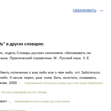
ОБКАЖИВАТЬ
" в других словарях:
ть, ходить Словарь русских синонимов. обихаживать см.
ыка. Практический справочник. М.: Русский язык. З. Е.
 Иметь попечение о ком либо или о чём либо. отт. Заботиться,
бо. II несов. перех. разг. сниж. Бить, колотить; охаживать.
емова. 2000 …
Современный толковый словарь русского языка Ефремовой
…
Русский орфографический словарь
, вают …
Орфографический словарь русского языка
педический словарь