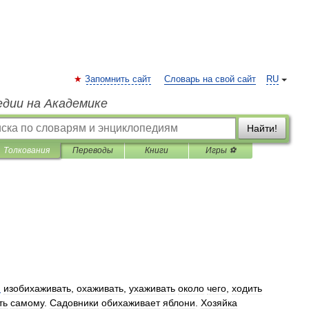
Запомнить сайт
Словарь на свой сайт
RU
едии на Академике
Найти!
Толкования
Переводы
Книги
Игры ⚽
.
изобихаживать
,
охаживать
,
ухаживать
около
чего
,
ходить
ть
самому
.
Садовники
обихаживает
яблони
.
Хозяйка