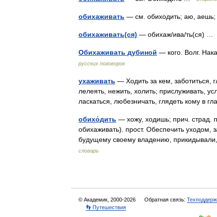
обихаживать
— см. обиходить; аю, аешь
обихаживать(ся)
— обихаж/ива/ть(ся) 
Обихаживать дубиной
— кого. Волг. Нак
русских поговорок
ухаживать
— Ходить за кем, заботиться, г
лелеять, нежить, холить; прислуживать, усл
ласкаться, любезничать, глядеть кому в г
обихо́дить
— хожу, ходишь; прич. страд. п
обихаживать). прост. Обеспечить уходом,
будущему своему владению, прикидывали,
словарь
© Академик, 2000-2026
Обратная связь:
Техподдерж
👣 Путешествия