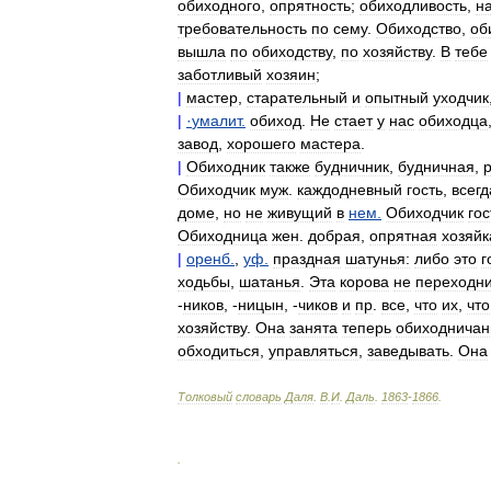
обиходного
,
опрятность
;
обиходливость
,
н
требовательность
по
сему
.
Обиходство
,
об
вышла
по
обиходству
,
по
хозяйству
.
В
тебе
заботливый
хозяин
;
|
мастер
,
старательный
и
опытный
уходчик
|
·
умалит
.
обиход
.
Не
стает
у
нас
обиходца
завод
,
хорошего
мастера
.
|
Обиходник
также
будничник
,
будничная
,
Обиходчик
муж
.
каждодневный
гость
,
всег
доме
,
но
не
живущий
в
нем
.
Обиходчик
го
Обиходница
жен
.
добрая
,
опрятная
хозяйк
|
оренб
.
,
уф
.
праздная
шатунья:
либо
это
г
ходьбы
,
шатанья
.
Эта
корова
не
переходн
-
ников
, -
ницын
, -
чиков
и
пр
.
все
,
что
их
,
что
хозяйству
.
Она
занята
теперь
обиходнича
обходиться
,
управляться
,
заведывать
.
Она
Толковый
словарь
Даля
.
В
.
И
.
Даль
.
1863
-
1866
.
.