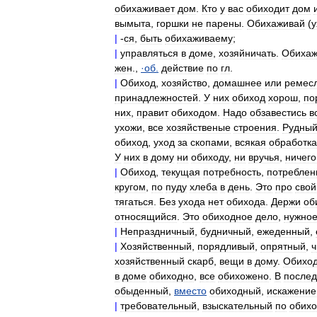
обихаживает
дом
.
Кто
у
вас
обиходит
дом
вымыта
,
горшки
не
парены
.
Обихаживай
(
у
|
-
ся
,
быть
обихаживаему
;
|
управляться
в
доме
,
хозяйничать
.
Обихаж
жен
.,
·
об
.
действие
по
гл
.
|
Обиход
,
хозяйство
,
домашнее
или
ремес
принадлежностей
.
У
них
обиход
хорош
,
по
них
,
правит
обиходом
.
Надо
обзавестись
в
ухожи
,
все
хозяйственые
строения
.
Рудны
обиход
,
уход
за
скопами
,
всякая
обработка
У
них
в
дому
ни
обиходу
,
ни
вручья
,
ничего
|
Обиход
,
текущая
потребность
,
потреблен
кругом
,
по
пуду
хлеба
в
день
.
Это
про
свой
тягаться
.
Без
ухода
нет
обихода
.
Держи
об
относящийся
.
Это
обиходное
дело
,
нужно
|
Непраздничный
,
будничный
,
ежеденный
,
|
Хозяйственный
,
порядливый
,
опрятный
,
ч
хозяйственный
скарб
,
вещи
в
дому
.
Обихо
в
доме
обиходно
,
все
обихожено
.
В
после
обыденный
,
вместо
обиходный
,
искажение
|
требовательный
,
взыскательный
по
обихо