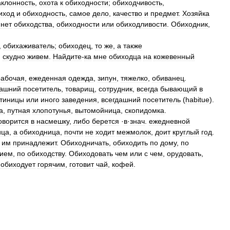
аклонность
,
охота
к
обиходности
;
обиходчивость
,
иход
и
обиходность
,
самое
дело
,
качество
и
предмет
.
Хозяйка
нет
обиходства
,
обиходности
или
обиходливости
.
Обиходник
,
,
обихаживатель
;
обиходец
,
то
же
,
а
также
,
скудно
живем
.
Найдите
-
ка
мне
обиходца
на
кожевенный
рабочая
,
ежеденная
одежда
,
зипун
,
тяжелко
,
обиванец
.
дашний
посетитель
,
товарищ
,
сотрудник
,
всегда
бывающий
в
стиницы
или
иного
заведения
,
всегдашний
посетитель
(
habitue
).
а
,
путная
хлопотунья
,
вытомойница
,
скопидомка
.
оворится
в
насмешку
,
либо
берется
·
в
·
знач
.
ежедневной
ица
,
а
обиходница
,
почти
не
ходит
межмолок
,
доит
круглый
год
.
им
принадлежит
.
Обиходничать
,
обиходить
по
дому
,
по
нием
,
по
обиходству
.
Обиходовать
чем
или
с
чем
,
орудовать
,
обиходует
горячим
,
готовит
чай
,
кофей
.