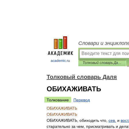
Словари и энциклоп
academic.ru
Толковый словарь Даля
Толковый словарь Даля
ОБИХАЖИВАТЬ
Толкование
Перевод
ОБИХАЖИВАТЬ
ОБИХАЖИВАТЬ
ОБИХАЖИВАТЬ
,
обиходить
что
,
сев
.
и
вост
старательно
за
чем
,
присматривать
и
дела