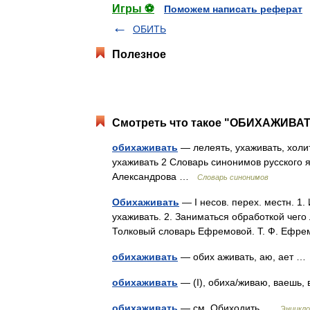
Игры ⚽
Поможем написать реферат
ОБИТЬ
Полезное
Смотреть что такое "ОБИХАЖИВАТЬ
обихаживать
— лелеять, ухаживать, холи
ухаживать 2 Словарь синонимов русского яз
Александрова …
Словарь синонимов
Обихаживать
— I несов. перех. местн. 1.
ухаживать. 2. Заниматься обработкой чего ли
Толковый словарь Ефремовой. Т. Ф. Ефр
обихаживать
— обих аживать, аю, ает 
обихаживать
— (I), обиха/живаю, ваешь
обихаживать
— см. Обиходить …
Энцикло