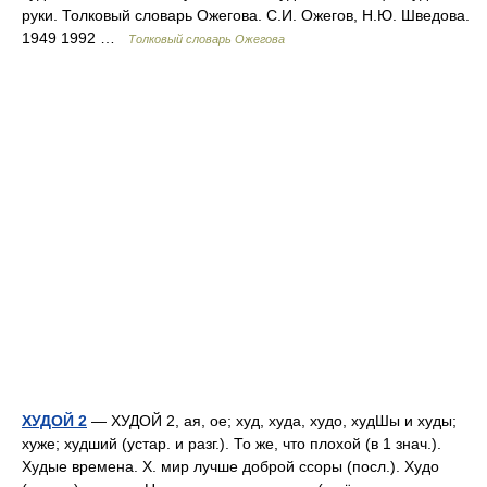
руки. Толковый словарь Ожегова. С.И. Ожегов, Н.Ю. Шведова.
1949 1992 …
Толковый словарь Ожегова
ХУДОЙ 2
— ХУДОЙ 2, ая, ое; худ, худа, худо, худШы и худы;
хуже; худший (устар. и разг.). То же, что плохой (в 1 знач.).
Худые времена. Х. мир лучше доброй ссоры (посл.). Худо