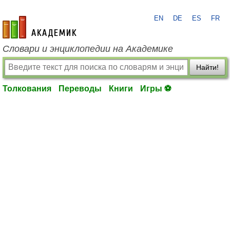
EN
DE
ES
FR
academic.ru
Словари и энциклопедии на Академике
Найти!
Толкования
Переводы
Книги
Игры ⚽