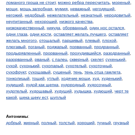
ломаного гроша не стоит
,
можно ребра пересчитать
,
мореный
,
мощи
,
мощь загробная
,
мумия
,
неважный
,
негодящий
,
негожий
,
недобрый
,
нежелательный
,
незнатный
,
неродовитый
,
неупитанный
,
нехороший
,
низкого качества
,
низкокачественный
,
никуда
,
оборванный
,
один нос остался
,
одни глаза
,
одни кости
,
оставляет желать лучшего
,
оставляет
желать многого
,
отощалый
,
паршивый
,
плевый
,
плохой
,
плюгавый
,
поганый
,
поджарый
,
порванный
,
продранный
,
продырявленный
,
прорванный
,
прохудившийся
,
разодранный
,
разорванный
,
рваный
,
с палец
,
скверный
,
скелет
,
сухенький
,
сухой
,
сухонький
,
сухопарый
,
сухотелый
,
сухоточный
,
сухофрукт
,
сухощавый
,
сушеный
,
тень
,
тень отца гамлета
,
тонколицый
,
тощий
,
утлый
,
ходячие мощи
,
худ
,
худенький
,
худищий
,
худой как щепка
,
худородный
,
худосочный
,
худотелый
,
худощавый
,
худущий
,
худышка
,
худющий
,
черт те
какой
,
щека щеку ест
,
щуплый
Антонимы
:
добрый
,
жирный
,
полный
,
толстый
,
хороший
,
тучный
,
грузный