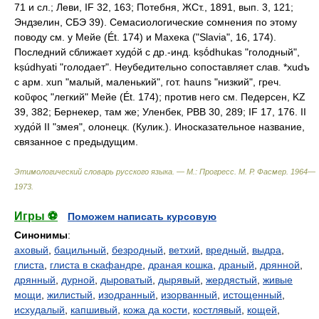
71 и сл.; Леви, IF 32, 163; Потебня, ЖСт., 1891, вып. 3, 121;
Эндзелин, СБЭ 39). Семасиологические сомнения по этому
поводу см. у Мейе (Ét. 174) и Махека ("Slavia", 16, 174).
Последний сближает худо́й с др.-инд. kṣṓdhukas "голодный",
kṣúdhyati "голодает". Неубедительно сопоставляет слав. *хudъ
с арм. хun "малый, маленький", гот. hauns "низкий", греч.
κοῦφος "легкий" Мейе (Ét. 174); против него см. Педерсен, KZ
39, 382; Бернекер, там же; Уленбек, РВВ 30, 289; IF 17, 176.
II
худо́й
II "змея", олонецк. (Кулик.). Иносказательное название,
связанное с предыдущим.
Этимологический словарь русского языка. — М.: Прогресс
.
М. Р. Фасмер
.
1964—
1973
.
Игры ⚽
Поможем написать курсовую
Синонимы
:
аховый
,
бацильный
,
безродный
,
ветхий
,
вредный
,
выдра
,
глиста
,
глиста в скафандре
,
драная кошка
,
драный
,
дрянной
,
дрянный
,
дурной
,
дыроватый
,
дырявый
,
жердястый
,
живые
мощи
,
жилистый
,
изодранный
,
изорванный
,
истощенный
,
исхудалый
,
капшивый
,
кожа да кости
,
костлявый
,
кощей
,