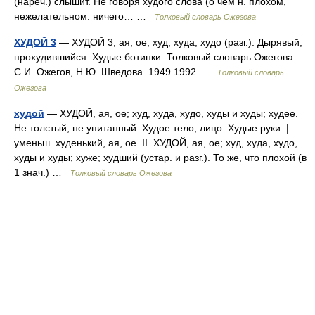
(нареч.) слышит. Не говоря худого слова (о чём н. плохом,
нежелательном: ничего… …
Толковый словарь Ожегова
ХУДОЙ 3
— ХУДОЙ 3, ая, ое; худ, худа, худо (разг.). Дырявый,
прохудившийся. Худые ботинки. Толковый словарь Ожегова.
С.И. Ожегов, Н.Ю. Шведова. 1949 1992 …
Толковый словарь
Ожегова
худой
— ХУДОЙ, ая, ое; худ, худа, худо, худы и худы; худее.
Не толстый, не упитанный. Худое тело, лицо. Худые руки. |
уменьш. худенький, ая, ое. II. ХУДОЙ, ая, ое; худ, худа, худо,
худы и худы; хуже; худший (устар. и разг.). То же, что плохой (в
1 знач.) …
Толковый словарь Ожегова