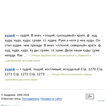
худой
— худой. В знач. «тощий, сухощавый» кратк. ф. худ,
худа, худо, худы; сравн. ст. худее. Руки и ноги у нее худы. Он
стал худее, чем прежде. В знач. «плохой, скверный» кратк. ф.
худ, худа, худо, ху ды; сравн. ст. хуже. Дела наши худы. ҫуже
некуда. Как …
Словарь трудностей произношения и ударения в
современном русском языке
худой
— • худой, тощий, костлявый, исхудалый Стр. 1270 Стр.
1271 Стр. 1272 Стр. 1273 …
Новый объяснительный словарь
синонимов русского языка
© Академик, 2000-2026
18+
Обратная связь:
Техподдержка
,
Реклама на сайте