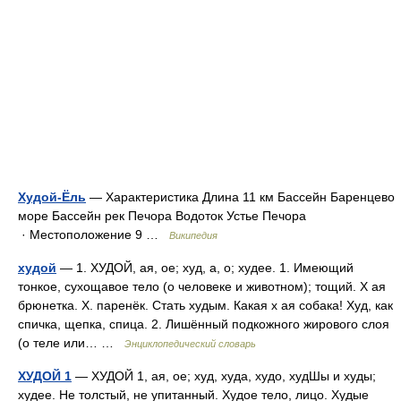
Худой-Ёль
— Характеристика Длина 11 км Бассейн Баренцево
море Бассейн рек Печора Водоток Устье Печора
· Местоположение 9 …
Википедия
худой
— 1. ХУДОЙ, ая, ое; худ, а, о; худее. 1. Имеющий
тонкое, сухощавое тело (о человеке и животном); тощий. Х ая
брюнетка. Х. паренёк. Стать худым. Какая х ая собака! Худ, как
спичка, щепка, спица. 2. Лишённый подкожного жирового слоя
(о теле или… …
Энциклопедический словарь
ХУДОЙ 1
— ХУДОЙ 1, ая, ое; худ, худа, худо, худШы и худы;
худее. Не толстый, не упитанный. Худое тело, лицо. Худые