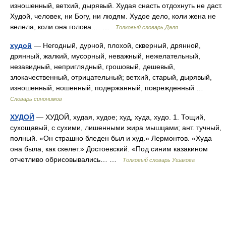
изношенный, ветхий, дырявый. Худая снасть отдохнуть не даст.
Худой, человек, ни Богу, ни людям. Худое дело, коли жена не
велела, коли она голова.… …
Толковый словарь Даля
худой
— Негодный, дурной, плохой, скверный, дрянной,
дрянный, жалкий, мусорный, неважный, нежелательный,
незавидный, неприглядный, грошовый, дешевый,
злокачественный, отрицательный; ветхий, старый, дырявый,
изношенный, ношенный, подержанный, поврежденный …
Словарь синонимов
ХУДОЙ
— ХУДОЙ, худая, худое; худ, худа, худо. 1. Тощий,
сухощавый, с сухими, лишенными жира мышцами; ант. тучный,
полный. «Он страшно бледен был и худ.» Лермонтов. «Худа
она была, как скелет.» Достоевский. «Под синим казакином
отчетливо обрисовывались… …
Толковый словарь Ушакова