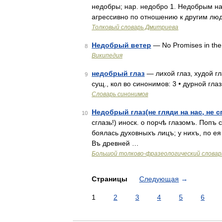
недобры; нар. недобро 1. Недобрым н
агрессивно по отношению к другим людя
Толковый словарь Дмитриева
Недобрый ветер
— No Promises in th
8
Википедия
недобрый глаз
— лихой глаз, худой гл
9
сущ., кол во синонимов: 3 • дурной глаз
Словарь синонимов
Недобрый глаз(не гляди на нас, не с
10
сглазь!) иноск. о порчѣ глазомъ. Попъ
боялась духовныхъ лицъ; у нихъ, по ея
Въ древней …
Большой толково-фразеологический словар
Страницы
Следующая
→
1
2
3
4
5
6