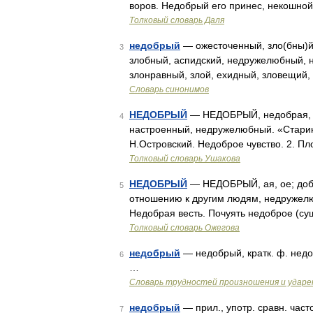
воров. Недобрый его принес, некошной,
Толковый словарь Даля
недобрый
— ожесточенный, зло(бны)й
3
злобный, аспидский, недружелюбный, 
злонравный, злой, ехидный, зловещий,
Словарь синонимов
НЕДОБРЫЙ
— НЕДОБРЫЙ, недобрая, н
4
настроенный, недружелюбный. «Старик
Н.Островский. Недоброе чувство. 2. П
Толковый словарь Ушакова
НЕДОБРЫЙ
— НЕДОБРЫЙ, ая, ое; добр
5
отношению к другим людям, недружелюбн
Недобрая весть. Почуять недоброе (су
Толковый словарь Ожегова
недобрый
— недобрый, кратк. ф. недоб
6
…
Словарь трудностей произношения и ударен
недобрый
— прил., употр. сравн. час
7