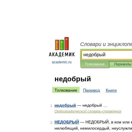
Словари и энциклоп
academic.ru
Толкования
Переводы
недобрый
Толкование
Перевод
Книги
недобрый
— недобрый …
1
Орфографический словарь-справочник
НЕДОБРЫЙ
— НЕДОБРЫЙ, в ком или в ч
2
нелюбящий, немилосердый, неуслужлив