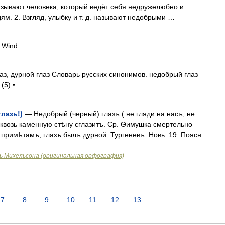
азывают человека, который ведёт себя недружелюбно и
м. 2. Взгляд, улыбку и т. д. называют недобрыми …
e Wind …
аз, дурной глаз Словарь русских синонимов. недобрый глаз
 (5) • …
глазь!)
— Недобрый (черный) глазъ ( не гляди на насъ, не
 сквозь каменную стѣну сглазитъ. Ср. Ѳимушка смертельно
 примѣтамъ, глазъ былъ дурной. Тургеневъ. Новь. 19. Поясн.
ь Михельсона (оригинальная орфография)
7
8
9
10
11
12
13