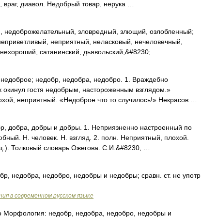
 враг, диавол. Недобрый товар, нерука …
, недоброжелательный, зловредный, злющий, озлобленный;
неприветливый, неприятный, неласковый, нечеловечный,
 нехороший, сатанинский, дьявольский,&#8230; …
едоброе; недобр, недобра, недобро. 1. Враждебно
 окинул гостя недобрым, настороженным взглядом.»
лохой, неприятный. «Недоброе что то случилось!» Некрасов …
, добра, добры и добры. 1. Неприязненно настроенный по
ый. Н. человек. Н. взгляд. 2. полн. Неприятный, плохой.
щ.). Толковый словарь Ожегова. С.И.&#8230; …
р, недобра, недобро, недобры и недобры; сравн. ст. не употр
ия в современном русском языке
то Морфология: недобр, недобра, недобро, недобры и