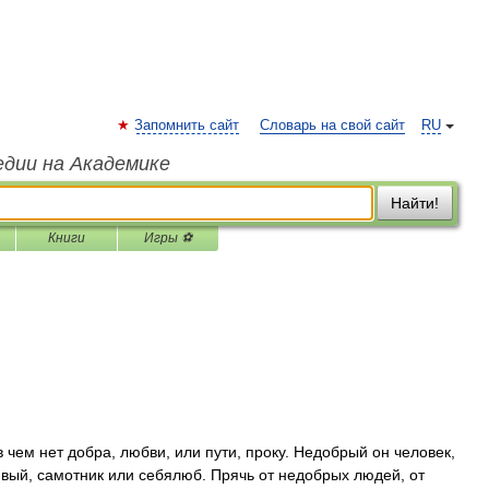
Запомнить сайт
Словарь на свой сайт
RU
едии на Академике
Найти!
Книги
Игры ⚽
ем нет добра, любви, или пути, проку. Недобрый он человек,
ый, самотник или себялюб. Прячь от недобрых людей, от