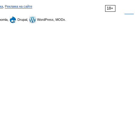
ка
,
Реклама на сайте
18+
omla,
Drupal,
WordPress, MODx.