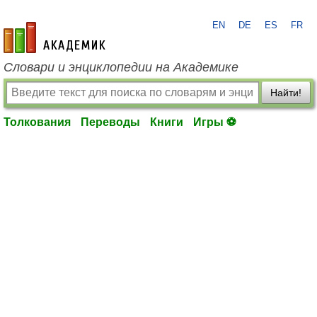
EN
DE
ES
FR
academic.ru
Словари и энциклопедии на Академике
Найти!
Толкования
Переводы
Книги
Игры ⚽