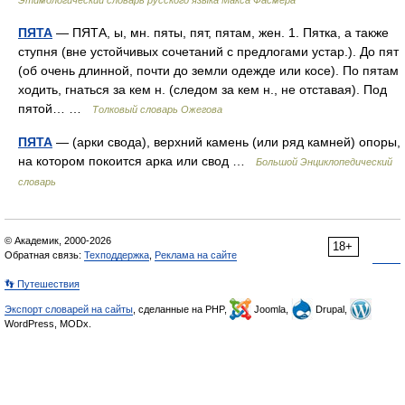
Этимологический словарь русского языка Макса Фасмера
ПЯТА
— ПЯТА, ы, мн. пяты, пят, пятам, жен. 1. Пятка, а также
ступня (вне устойчивых сочетаний с предлогами устар.). До пят
(об очень длинной, почти до земли одежде или косе). По пятам
ходить, гнаться за кем н. (следом за кем н., не отставая). Под
пятой… …
Толковый словарь Ожегова
ПЯТА
— (арки свода), верхний камень (или ряд камней) опоры,
на котором покоится арка или свод …
Большой Энциклопедический
словарь
© Академик, 2000-2026
18+
Обратная связь:
Техподдержка
,
Реклама на сайте
👣 Путешествия
Экспорт словарей на сайты
, сделанные на PHP,
Joomla,
Drupal,
WordPress, MODx.