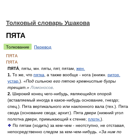
Толковый словарь Ушакова
ПЯТА
Толкование
Перевод
ПЯТА
ПЯТА
ПЯТА́
, пяты, мн. пяты, пят, пятам,
жен.
1.
То же, что
пятка
, а также вообще - нога (книжн.
ритор.
устар.
).
«Под сильною его пятою кремнистые бугры
трещат.»
Ломоносов
.
2.
Широкий конец чего-нибудь, являющийся опорой
(вставляемый иногда в какое-нибудь основание, гнездо;
спец.). Пята вертикального или наклонного вала (тех.). Пята
свода (основание свода; архит.). Пята двери (нижний угол
полотна двери, примыкающий к стенке;
плотн.
).
❖
По пятам (ходить) за кем-чем - неотступно, не отставая,
непосредственно следом за кем-чем-нибудь.
«За ним по