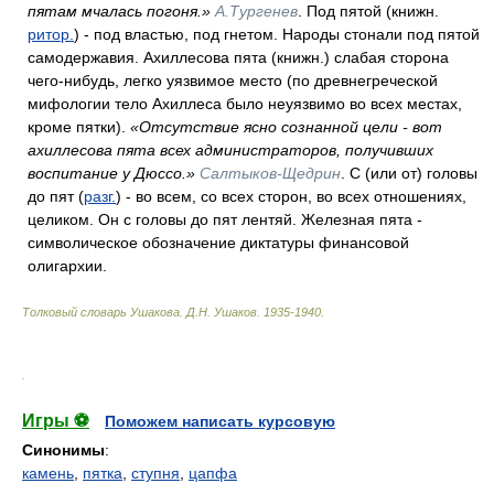
пятам мчалась погоня.»
А.Тургенев
. Под пятой (книжн.
ритор.
) - под властью, под гнетом. Народы стонали под пятой
самодержавия. Ахиллесова пята (книжн.) слабая сторона
чего-нибудь, легко уязвимое место (по древнегреческой
мифологии тело Ахиллеса было неуязвимо во всех местах,
кроме пятки).
«Отсутствие ясно сознанной цели - вот
ахиллесова пята всех администраторов, получивших
воспитание у Дюссо.»
Салтыков-Щедрин
. С (или от) головы
до пят (
разг.
) - во всем, со всех сторон, во всех отношениях,
целиком. Он с головы до пят лентяй. Железная пята -
символическое обозначение диктатуры финансовой
олигархии.
Толковый словарь Ушакова
.
Д.Н. Ушаков.
1935-1940
.
.
Игры ⚽
Поможем написать курсовую
Синонимы
:
камень
,
пятка
,
ступня
,
цапфа