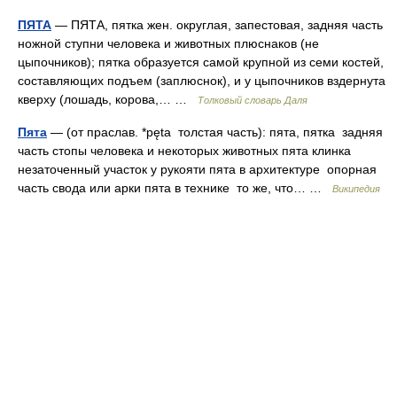
ПЯТА
— ПЯТА, пятка жен. округлая, запестовая, задняя часть
ножной ступни человека и животных плюснаков (не
цыпочников); пятка образуется самой крупной из семи костей,
составляющих подъем (заплюснок), и у цыпочников вздернута
кверху (лошадь, корова,… …
Толковый словарь Даля
Пята
— (от праслав. *pęta толстая часть): пята, пятка задняя
часть стопы человека и некоторых животных пята клинка
незаточенный участок у рукояти пята в архитектуре опорная
часть свода или арки пята в технике то же, что… …
Википедия