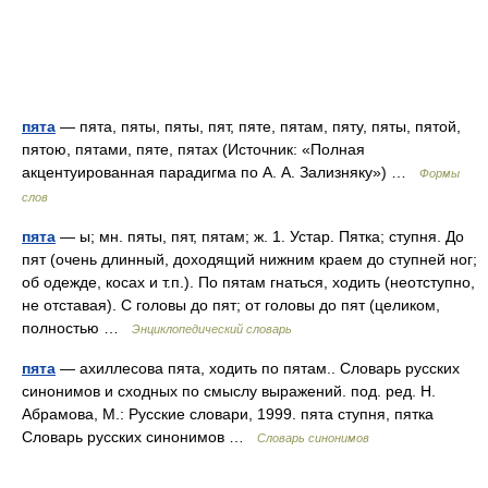
пята
— пята, пяты, пяты, пят, пяте, пятам, пяту, пяты, пятой,
пятою, пятами, пяте, пятах (Источник: «Полная
акцентуированная парадигма по А. А. Зализняку») …
Формы
слов
пята
— ы; мн. пяты, пят, пятам; ж. 1. Устар. Пятка; ступня. До
пят (очень длинный, доходящий нижним краем до ступней ног;
об одежде, косах и т.п.). По пятам гнаться, ходить (неотступно,
не отставая). С головы до пят; от головы до пят (целиком,
полностью …
Энциклопедический словарь
пята
— ахиллесова пята, ходить по пятам.. Словарь русских
синонимов и сходных по смыслу выражений. под. ред. Н.
Абрамова, М.: Русские словари, 1999. пята ступня, пятка
Словарь русских синонимов …
Словарь синонимов