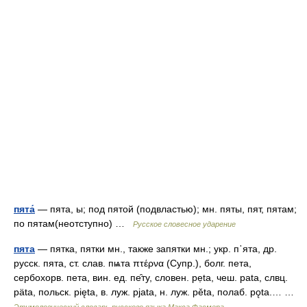
пята́
— пята, ы; под пятой (подвластью); мн. пяты, пят, пятам;
по пятам(неотступно) …
Русское словесное ударение
пята
— пятка, пятки мн., также запятки мн.; укр. п᾽ята, др.
русск. пята, ст. слав. пѩта πτέρνα (Супр.), болг. пета,
сербохорв. пета, вин. ед. пе̑ту, словен. рẹtа, чеш. раtа, слвц.
рätа, польск. pięta, в. луж. рjаtа, н. луж. рětа, полаб. рǫtа.… …