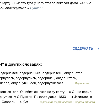
:
карт
.). -
Вместо
туза
у
него
стояла
пиковая
дама
.
«
Он
не
он
обдернуться
.»
Пушкин
.
ОБДЕРНЯТЬ
" в других словарях:
обдёрнемся, обдёрнешься, обдёрнетесь, обдёрнется,
ёрнулось, обдёрнулись, обдёрнись, обдёрнитесь,
вшееся, обдёрнувшиеся, обдёрнувшегося,… …
Формы слов
ься, сов. Ошибиться, взяв не ту карту. ◘ Он не верил
ёрнуться. А.С.Пушкин. Пиковая дама, 1833. ◘ Извините, я
аль. Словарь. ♠ [См.… …
Карточная терминология и жаргон XIX века