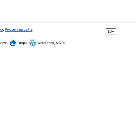
ка
,
Реклама на сайте
18+
omla,
Drupal,
WordPress, MODx.