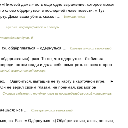
иле «Пиковой дамы» есть еще одно выражение, которое может
то слово обдернуться в последней главе повести: « Туз
карту. Дама ваша убита, сказал …
История слов
я …
Русский орфографический словарь
употребления буквы Ё
см. тж. обдёргиваться = одёрнуться …
Словарь многих выражений
 обдергиваться). разг. То же, что одернуться. Любинька
переди, потом сзади и дала себя осмотреть со всех сторон.
…
Малый академический словарь
рех. Ошибиться, вытащив не ту карту в карточной игре. ►
. Он не верил своим глазам, не понимая, как мог он
 …
Словарь забытых и трудных слов из произведений русской литературы
, аешься; нсв …
Словарь многих выражений
; св. Разг. = Одёрнуться. ◁ Обдёргиваться, аюсь, аешься;