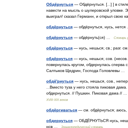
Обдёрнуться
— Обдёрнуться. [...] ] в ст
навести на мысль о шулеровской уловке. Э
выиграл! сказал Германн, и открыл свою 
обдёрнуться
— обдёрнуться, нусь, нетс
обдёрнуться
— обдёрнуть(ся) …
Словарь 
обдёрнуться
— нусь, нешься; св.; разг. 
обдёрнуться
— нусь, нешься; сов. (несов.
повернулась кругом, обдернулась сперва с
Салтыков Щедрин, Господа Головлевы 
обдё'рнуться
— нусь, нешься, сов., непе
...Вместо туза у него стояла пиковая дама
обдернуться. // Пушкин. Пиковая дама //
ХVIII-ХIХ веков
обдёргиваться
— см. обдёрнуться; аюсь
обдернуться
— ОБДЁРНУТЬСЯ нусь, нешься
нсв …
Энциклопедический словарь