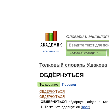
Словари и энциклоп
academic.ru
Толковый словарь Ушакова
Толковый словарь Ушакова
ОБДЁРНУТЬСЯ
Толкование
Перевод
ОБДЁРНУТЬСЯ
ОБДЁРНУТЬСЯ
ОБДЁРНУТЬСЯ
,
обдёрнусь
,
обдёрнешься
1
.
То
же
,
что
одернуться
(
разг
.
).