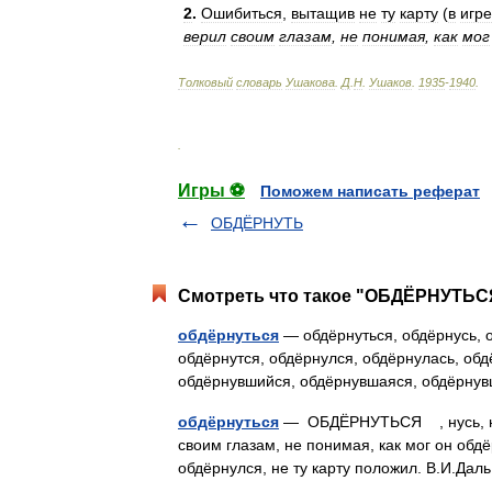
2
.
Ошибиться
,
вытащив
не
ту
карту
(
в
игре
верил
своим
глазам
,
не
понимая
,
как
мог
Толковый
словарь
Ушакова
.
Д
.
Н
.
Ушаков
.
1935
-
1940
.
.
Игры ⚽
Поможем написать реферат
ОБДЁРНУТЬ
Смотреть что такое "ОБДЁРНУТЬСЯ
обдёрнуться
— обдёрнуться, обдёрнусь, 
обдёрнутся, обдёрнулся, обдёрнулась, обд
обдёрнувшийся, обдёрнувшаяся, обдёрну
обдёрнуться
— ОБДЁРНУТЬСЯ , нусь, неш
своим глазам, не понимая, как мог он обд
обдёрнулся, не ту карту положил. В.И.Д