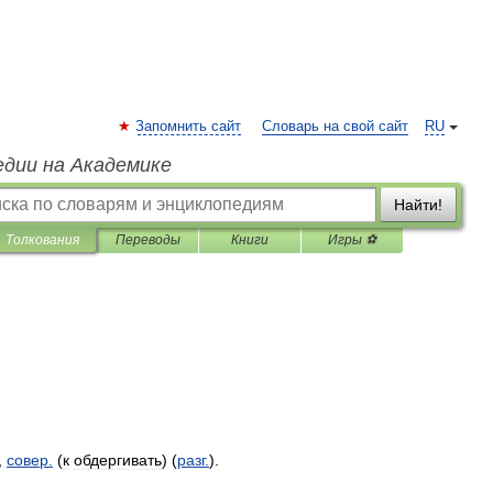
Запомнить сайт
Словарь на свой сайт
RU
едии на Академике
Найти!
Толкования
Переводы
Книги
Игры ⚽
,
совер
.
(
к
обдергивать
) (
разг
.
).