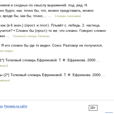
нимов и сходных по смыслу выражений. под. ред. Н.
но будто, как; точно бы, что, можно представить, можно
бы, вроде бы, как бы, точно,… …
Словарь синонимов
 (в 6 знач.) (прост. и поэт.). Плывёт с. лебедь. 2. частица.
тучится? • Словно бы (прост.) то же, что словно. Говорит, словно
ловно …
Толковый словарь Ожегова
 Я его словно бы где то видел. Союз: Разговор не получился,
рез дефис.
 (1*) Толковый словарь Ефремовой. Т. Ф. Ефремова. 2000 …
емовой
 бы (2*) Толковый словарь Ефремовой. Т. Ф. Ефремова. 2000 …
ремовой
ка
,
Реклама на сайте
18+