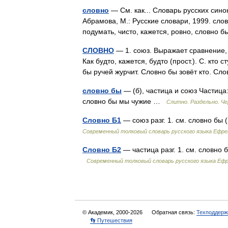
словно
— См. как... Словарь русских сино
Абрамова, М.: Русские словари, 1999. слов
подумать, чисто, кажется, ровно, словно 
СЛОВНО
— 1. союз. Выражает сравнение, как
Как будто, кажется, будто (прост.). С. кто с
бы ручей журчит. Словно бы зовёт кто. С
словно бы
— (б), частица и союз Частица:
словно бы мы чужие …
Слитно. Раздельно. Че
Словно Б1
— союз разг. 1. см. словно бы
Современный толковый словарь русского языка Ефр
Словно Б2
— частица разг. 1. см. словно
Современный толковый словарь русского языка Еф
© Академик, 2000-2026
Обратная связь:
Техподдерж
👣 Путешествия