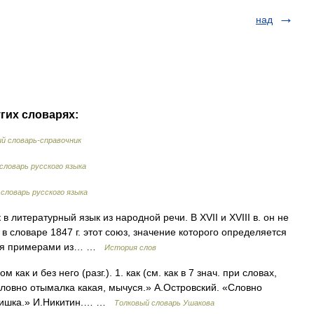
над
гих словарях:
й словарь-справочник
ловарь русского языка
словарь русского языка
литературный язык из народной речи. В XVII и XVIII в. он не
в словаре 1847 г. этот союз, значение которого определяется
ется примерами из… …
История слов
ак и без него (разг.). 1. как (см. как в 7 знач. при словах,
словно отымалка какая, мычуся.» А.Островский. «Словно
ынишка.» И.Никитин.… …
Толковый словарь Ушакова