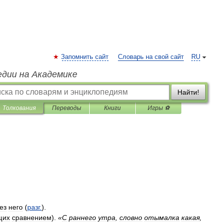
Запомнить сайт
Словарь на свой сайт
RU
едии на Академике
Найти!
Толкования
Переводы
Книги
Игры ⚽
ез
него
(
разг
.
).
щих
сравнением
).
«
С
раннего
утра
,
словно
отымалка
какая
,