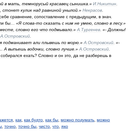
ый
в
мать
,
темнорусый
красавец
сынишка
.»
И
.
Никитин
.
,
стонет
кулик
над
равниной
унылой
.»
Некрасов
.
себе
сравнение
,
сопоставление
с
предыдущим
,
в
знач
.
ли
бы
…
«
Я
слова
-
то
сказать
с
ним
не
умею
,
словно
в
лесу
.»
месте
,
словно
его
что
подмывало
.»
А
.
Тургенев
.
«-
Должны
!
А
.
Островский
.
я
подманивает
али
плывешь
по
морю
.»
А
.
Островский
.
«-
…
А
выпьешь
водочки
,
словно
лучше
.»
А
.
Островский
.
собирался
ехать
?
Словно
и
он
это
,
да
не
разберешь
в
ажется
,
как
,
как будто
,
как бы
,
можно подумать
,
можно
ы
,
точно
,
точно бы
,
чисто
,
что
,
яко