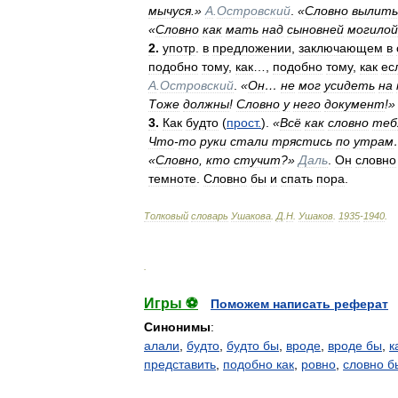
мычуся
.»
А
.
Островский
.
«
Словно
вылит
«
Словно
как
мать
над
сыновней
могилой
2
.
употр
.
в
предложении
,
заключающем
в
подобно
тому
,
как
…,
подобно
тому
,
как
ес
А
.
Островский
.
«
Он
…
не
мог
усидеть
на
Тоже
должны
!
Словно
у
него
документ
!»
3
.
Как
будто
(
прост
.
).
«
Всё
как
словно
теб
Что
-
то
руки
стали
трястись
по
утрам
«
Словно
,
кто
стучит
?»
Даль
.
Он
словно
темноте
.
Словно
бы
и
спать
пора
.
Толковый
словарь
Ушакова
.
Д
.
Н
.
Ушаков
.
1935
-
1940
.
.
Игры ⚽
Поможем написать реферат
Синонимы
:
алали
,
будто
,
будто бы
,
вроде
,
вроде бы
,
к
представить
,
подобно как
,
ровно
,
словно б