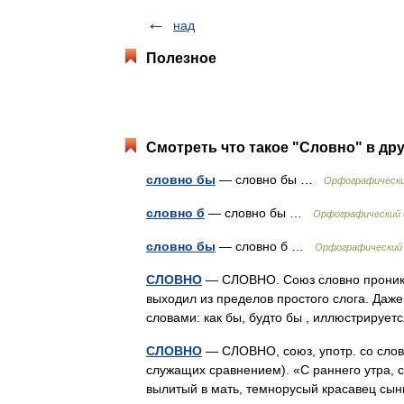
над
Полезное
Смотреть что такое "Словно" в дру
словно бы
— словно бы …
Орфографически
словно б
— словно бы …
Орфографический с
словно бы
— словно б …
Орфографический 
СЛОВНО
— СЛОВНО. Союз словно проник в 
выходил из пределов простого слога. Даже 
словами: как бы, будто бы , иллюстриру
СЛОВНО
— СЛОВНО, союз, употр. со словом к
служащих сравнением). «С раннего утра, 
вылитый в мать, темнорусый красавец с