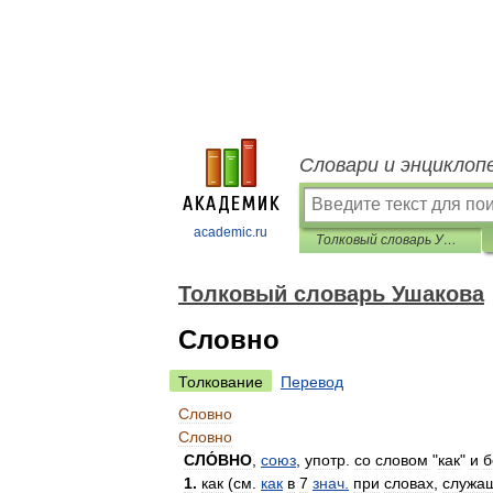
Словари и энциклоп
academic.ru
Толковый словарь Ушакова
Толковый словарь Ушакова
Словно
Толкование
Перевод
Словно
Словно
СЛО́ВНО
,
союз
,
употр
.
со
словом
"
как
"
и
б
1
.
как
(
см
.
как
в
7
знач
.
при
словах
,
служа