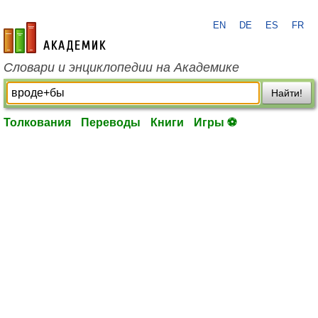
EN
DE
ES
FR
academic.ru
Словари и энциклопедии на Академике
Найти!
Толкования
Переводы
Книги
Игры ⚽