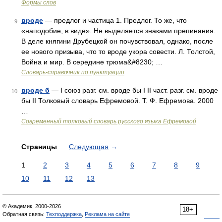
Формы слов
вроде
— предлог и частица 1. Предлог. То же, что
9
«наподобие, в виде». Не выделяется знаками препинания.
В деле княгини Друбецкой он почувствовал, однако, после
ее нового призыва, что то вроде укора совести. Л. Толстой,
Война и мир. В середине трюма&#8230; …
Словарь-справочник по пунктуации
вроде б
— I союз разг. см. вроде бы I II част. разг. см. вроде
10
бы II Толковый словарь Ефремовой. Т. Ф. Ефремова. 2000
…
Современный толковый словарь русского языка Ефремовой
Страницы
Следующая
→
1
2
3
4
5
6
7
8
9
10
11
12
13
© Академик, 2000-2026
18+
Обратная связь:
Техподдержка
,
Реклама на сайте