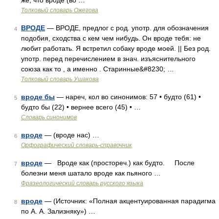
же, что вроде (во …
Толковый словарь Ожегова
ВРОДЕ
— ВРОДЕ, предлог с род. употр. для обозначения
4
подобия, сходства с кем чем нибудь. Он вроде тебя: не
любит работать. Я встретил собаку вроде моей. || Без род.
употр. перед перечислением в знач. изъяснительного
союза как то , а именно . Старинные&#8230; …
Толковый словарь Ушакова
вроде бы
— нареч, кол во синонимов: 57 • будто (61) •
5
будто бы (22) • вернее всего (45) • …
Словарь синонимов
вроде
— (вроде нас) …
6
Орфографический словарь-справочник
вроде
— Вроде как (простореч.) как будто. После
7
болезни меня шатало вроде как пьяного …
Фразеологический словарь русского языка
вроде
— (Источник: «Полная акцентуированная парадигма
8
по А. А. Зализняку») …