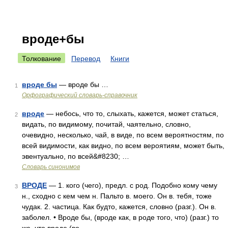
вроде+бы
Толкование
Перевод
Книги
вроде бы
— вроде бы …
1
Орфографический словарь-справочник
вроде
— небось, что то, слыхать, кажется, может статься,
2
видать, по видимому, почитай, чаятельно, словно,
очевидно, несколько, чай, в виде, по всем вероятностям, по
всей видимости, как видно, по всем вероятиям, может быть,
эвентуально, по всей&#8230; …
Словарь синонимов
ВРОДЕ
— 1. кого (чего), предл. с род. Подобно кому чему
3
н., сходно с кем чем н. Пальто в. моего. Он в. тебя, тоже
чудак. 2. частица. Как будто, кажется, словно (разг.). Он в.
заболел. • Вроде бы, (вроде как, в роде того, что) (разг.) то