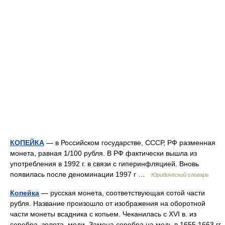
КОПЕЙКА
— в Российском государстве, СССР, РФ разменная
монета, равная 1/100 рубля. В РФ фактически вышла из
употребления в 1992 г. в связи с гиперинфляцией. Вновь
появилась после деноминации 1997 г …
Юридический словарь
Копейка
— русская монета, соответствующая сотой части
рубля. Название произошло от изображения на оборотной
части монеты всадника с копьем. Чеканилась с XVI в. из
серебра, золота, меди. Замена серебра на медь в 1655 1663 гг.