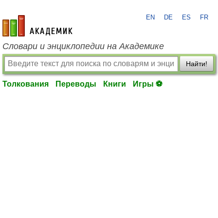
EN
DE
ES
FR
academic.ru
Словари и энциклопедии на Академике
Найти!
Толкования
Переводы
Книги
Игры ⚽