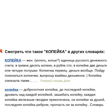
Смотреть что такое "КОПЕЙКА" в других словарях:
КОПЕЙКА
— жен. (копить, копье?) единица русского денежного
счета; в гривне десять копеек, в рубле сто; в копейке две деньги
или четыре полушки. Копеечка пермяц. деньги вообще. Пойду
поконаться копеечки, выпрошу взаймы деньженок. | Копейка
означала также… …
Толковый словарь Даля
копейка
— доброхотная копейка, до последней копейки,
дрожать над каждой копейкой, зашибать копейку, каждая
копейка железным гвоздем приколочена, ни копейки за душой,
последняя копейка ребром, пропасть ни за копейку.. Словарь