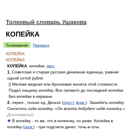
Толковый словарь Ушакова
КОПЕЙКА
Толкование
Перевод
КОПЕЙКА
КОПЕЙКА
КОПЕ́ЙКА
, копейки,
жен.
1.
Советская и старая русская денежная единица, равная
одной сотой рубля.
|| Мелкая медная или бронзовая монета этой стоимости.
Подал нищему копейку. Все прожито до последней копейки.
Без копейки в кармане.
2.
перен., только ед. Деньги (
прост.
фам.
). Зашибить копейку.
Сколотить себе копейку.
«Он всегда добудет себе копейку.»
Достоевский
.
❖
В копейку - то же, что в копеечку, но реже. Копейка в
копейку (
разг.
) - при подсчете денег: точь-в-точь.