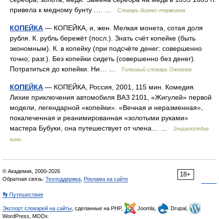
привела к медному бунту .… …
Словарь бизнес-терминов
КОПЕЙКА
— КОПЕЙКА, и, жен. Мелкая монета, сотая доля
рубля. К. рубль бережёт (посл.). Знать счёт копейке (быть
экономным). К. в копейку (при подсчёте денег: совершенно
точно; разг.). Без копейки сидеть (совершенно без денег).
Потратиться до копейки. Ни… …
Толковый словарь Ожегова
КОПЕЙКА
— КОПЕЙКА, Россия, 2001, 115 мин. Комедия.
Лихие приключения автомобиля ВАЗ 2101, «Жигулей» первой
модели, легендарной «копейки». «Вечная и неразменная»,
покалеченная и реанимированная «золотыми руками»
мастера Бубуки, она путешествует от члена… …
Энциклопедия
кино
© Академик, 2000-2026
18+
Обратная связь:
Техподдержка
,
Реклама на сайте
👣 Путешествия
Экспорт словарей на сайты
, сделанные на PHP,
Joomla,
Drupal,
WordPress, MODx.