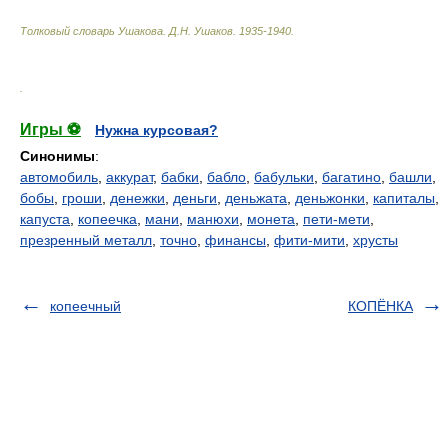
Толковый словарь Ушакова
.
Д.Н. Ушаков.
1935-1940
.
.
Игры ⚽
Нужна курсовая?
Синонимы
:
автомобиль
,
аккурат
,
бабки
,
бабло
,
бабульки
,
багатино
,
башли
,
бобы
,
гроши
,
денежки
,
деньги
,
деньжата
,
деньжонки
,
капиталы
,
капуста
,
копеечка
,
мани
,
манюхи
,
монета
,
пети-мети
,
презренный металл
,
точно
,
финансы
,
фити-мити
,
хрусты
копеечный
КОПЁНКА