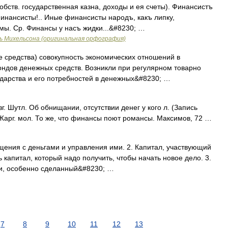
обств. государственная казна, доходы и ея счеты). Финансистъ
Финансисты!.. Иные финансисты народъ, какъ липку,
змы. Ср. Финансы у насъ жидки...&#8230; …
ь Михельсона (оригинальная орфография)
 средства) совокупность экономических отношений в
ондов денежных средств. Возникли при регулярном товарно
дарства и его потребностей в денежных&#8230; …
г. Шутл. Об обнищании, отсутствии денег у кого л. (Запись
. Жарг. мол. То же, что финансы поют романсы. Максимов, 72 …
ащения с деньгами и управления ими. 2. Капитал, участвующий
 капитал, который надо получить, чтобы начать новое дело. 3.
и, особенно сделанный&#8230; …
7
8
9
10
11
12
13