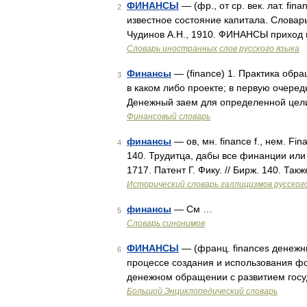
ФИНАНСЫ
— (фр., от ср. век. лат. fin
2
известное состояние капитала. Словарь
Чудинов А.Н., 1910. ФИНАНСЫ приход 
Словарь иностранных слов русского языка
Финансы
— (finance) 1. Практика обр
3
в каком либо проекте; в первую очередь
Денежный заем для определенной цел
Финансовый словарь
финансы
— ов, мн. finance f., нем. Fi
4
140. Трудитца, дабы все финанции ил
1717. Патент Г. Фику. // Бирж. 140. Та
Исторический словарь галлицизмов русског
финансы
— См …
5
Словарь синонимов
ФИНАНСЫ
— (франц. finances денежн
6
процессе создания и использования ф
денежном обращении с развитием госу
Большой Энциклопедический словарь