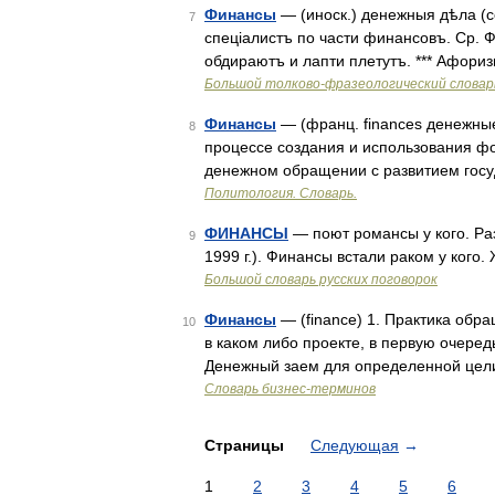
Финансы
— (иноск.) денежныя дѣла (с
7
спеціалистъ по части финансовъ. Ср. 
обдираютъ и лапти плетутъ. *** Афори
Большой толково-фразеологический словар
Финансы
— (франц. finances денежные
8
процессе создания и использования ф
денежном обращении с развитием госу
Политология. Словарь.
ФИНАНСЫ
— поют романсы у кого. Раз
9
1999 г.). Финансы встали раком у кого
Большой словарь русских поговорок
Финансы
— (finance) 1. Практика обр
10
в каком либо проекте, в первую очередь
Денежный заем для определенной цел
Словарь бизнес-терминов
Страницы
Следующая
→
1
2
3
4
5
6