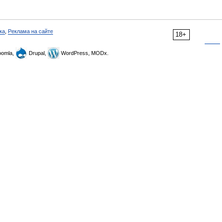
ка
,
Реклама на сайте
18+
omla,
Drupal,
WordPress, MODx.